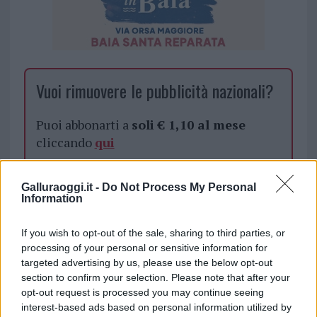
Vuoi rimuovere le pubblicità nazionali?
Puoi abbonarti a
soli € 1,10 al mese
cliccando
qui
Sei già abbonato?
Galluraoggi.it -
Do Not Process My Personal
Information
Puoi effettuare l'accesso andando nella
If you wish to opt-out of the sale, sharing to third parties, or
sezione
Login
dal menù del sito o
processing of your personal or sensitive information for
cliccando
qui
targeted advertising by us, please use the below opt-out
section to confirm your selection. Please note that after your
opt-out request is processed you may continue seeing
TEMI:
Arselle Olbia
Guardia Costiera Olbia
interest-based ads based on personal information utilized by