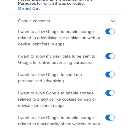
da
Google News
Purposes for which it was collected.
Opted Out
Google consents
Condividi l'articolo
I want to allow Google to enable storage
F
T
Pi
W
S
related to advertising like cookies on web or
a
w
n
h
h
device identifiers in apps.
ce
it
te
at
a
I want to allow my user data to be sent to
Articolo precedente
Google for online advertising purposes.
b
te
re
s
re
Prossimo articolo
o
r
st
A
I want to allow Google to send me
personalized advertising.
o
p
NOTIZIE RECENTI
k
p
I want to allow Google to enable storage
related to analytics like cookies on web or
device identifiers in apps.
Sangue, musica e solidarietà con Avis Olbia al
Delta Center
I want to allow Google to enable storage
related to functionality of the website or app.