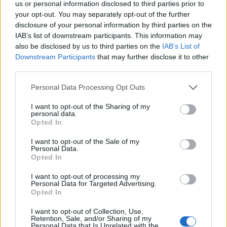
us or personal information disclosed to third parties prior to
Pesce Olbia
your opt-out. You may separately opt-out of the further
disclosure of your personal information by third parties on the
Notizie in tempo reale?
IAB’s list of downstream participants. This information may
Entra nel canale telegram di
also be disclosed by us to third parties on the
IAB’s List of
GalluraOggi.it
Downstream Participants
that may further disclose it to other
third parties.
Please note that this website/app uses one or more Google
Personal Data Processing Opt Outs
services and may gather and store information including but
Inviaci le tue segnalazioni,
not limited to your visit or usage behaviour. You may click to
I want to opt-out of the Sharing of my
personal data.
i tuoi video e le tue foto
grant or deny consent to Google and its third-party tags to
Opted In
use your data for below specified purposes in below Google
Su WhatsApp al numero +39
consent section.
I want to opt-out of the Sale of my
345 356 7512
Personal Data.
Opted In
I want to opt-out of processing my
Personal Data for Targeted Advertising.
Opted In
Ricevi le nostre ultime news
I want to opt-out of Collection, Use,
Retention, Sale, and/or Sharing of my
Personal Data that Is Unrelated with the