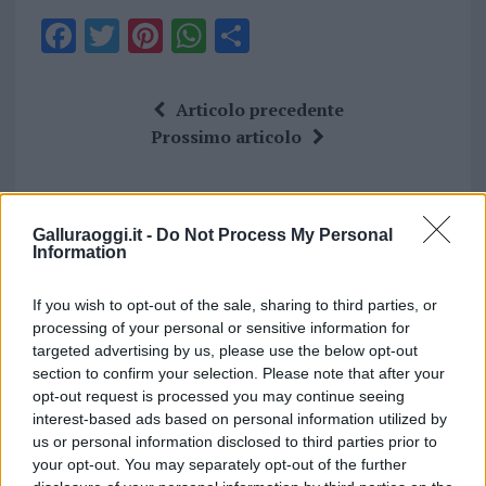
F
T
Pi
W
S
a
w
n
h
h
ce
it
te
at
a
Articolo precedente
b
te
re
s
re
Prossimo articolo
o
r
st
A
o
p
NOTIZIE RECENTI
k
p
Galluraoggi.it -
Do Not Process My Personal
Information
Allarme truffe a Berchidda, falsi incaricati
If you wish to opt-out of the sale, sharing to third parties, or
bussano alle porte
processing of your personal or sensitive information for
targeted advertising by us, please use the below opt-out
section to confirm your selection. Please note that after your
Notre-Dame de Paris conquista Olbia, la prima
opt-out request is processed you may continue seeing
al Molo Brin è un successo
interest-based ads based on personal information utilized by
us or personal information disclosed to third parties prior to
your opt-out. You may separately opt-out of the further
Strada Sassari-Olbia, incidente all’alba: ferito il