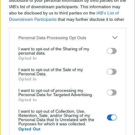
disclosure of your personal information by third parties on the
conducente
IAB’s list of downstream participants. This information may
also be disclosed by us to third parties on the
IAB’s List of
Downstream Participants
that may further disclose it to other
Eventi in Gallura, da Jovanotti alla zuppa
third parties.
gallurese: gli appuntamenti da non perdere
Please note that this website/app uses one or more Google
Personal Data Processing Opt Outs
services and may gather and store information including but
Lettini e arredi abusivi sulla spiaggia libera,
not limited to your visit or usage behaviour. You may click to
I want to opt-out of the Sharing of my
personal data.
sequestri a Olbia e Arzachena
grant or deny consent to Google and its third-party tags to
Opted In
use your data for below specified purposes in below Google
consent section.
I want to opt-out of the Sale of my
È morto Francesco Guccini, il maestro che
Personal Data.
Opted In
rifiutò la Costa Smeralda
I want to opt-out of processing my
Personal Data for Targeted Advertising.
Nuovo sportello rifiuti a Palau, una svolta per gli
Opted In
utenti
I want to opt-out of Collection, Use,
Retention, Sale, and/or Sharing of my
Personal Data that Is Unrelated with the
Purposes for which it was collected.
Opted Out