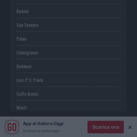
Budoni
San Teodoro
Palau
Calangianus
Buddusò
Loiri P. S. Paolo
Golfo Aranci
Monti
Telti
App di Gallura Oggi
×
Scarica ora
Scarica la nostra app
S. Antonio di G.