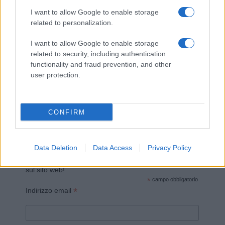
I want to allow Google to enable storage
related to personalization.
I want to allow Google to enable storage
related to security, including authentication
functionality and fraud prevention, and other
Invia un Comunicato Stampa
|
Pubblicità
|
Segnala
user protection.
CONFIRM
Vuoi rimanere sempre aggiornato?
Data Deletion
Data Access
Privacy Policy
Iscriviti alla newsletter di Gallura Oggi e ricevi le nostre
email periodiche contenenti le ultime notizie pubblicate
sul sito web!
*
campo obbligatorio
*
Indirizzo email