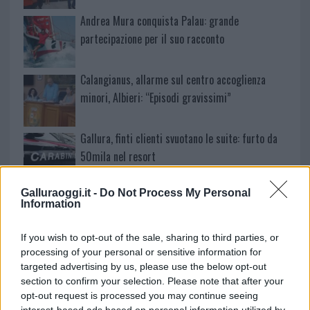
Andrea Mura conquista Palau: grande
partecipazione per il suo racconto
Calangianus, allarme sul centro accoglienza
minori, Albieri: “Episodi gravissimi”
Gallura, finti clienti svuotano le suite: furto da
50mila nel resort
Galluraoggi.it -
Do Not Process My Personal
Meteo Olbia 7 agosto, sole e caldo tornano
Information
protagonisti
If you wish to opt-out of the sale, sharing to third parties, or
processing of your personal or sensitive information for
Test tunnel Olbia: rampe chiuse ancora fino a
targeted advertising by us, please use the below opt-out
fine agosto
section to confirm your selection. Please note that after your
opt-out request is processed you may continue seeing