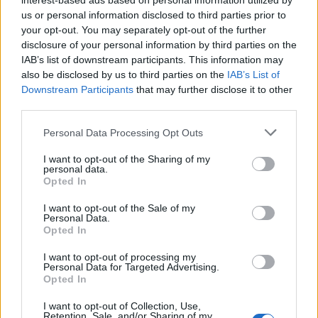
interest-based ads based on personal information utilized by
Aggius conquista la classifica delle mete più
us or personal information disclosed to third parties prior to
amate dell’estate 2026
your opt-out. You may separately opt-out of the further
disclosure of your personal information by third parties on the
IAB’s list of downstream participants. This information may
also be disclosed by us to third parties on the
IAB’s List of
Downstream Participants
that may further disclose it to other
third parties.
Please note that this website/app uses one or more Google
Personal Data Processing Opt Outs
services and may gather and store information including but
not limited to your visit or usage behaviour. You may click to
I want to opt-out of the Sharing of my
personal data.
grant or deny consent to Google and its third-party tags to
Opted In
use your data for below specified purposes in below Google
NECROLOGIE
consent section.
I want to opt-out of the Sale of my
Personal Data.
Opted In
Mario Malu
I want to opt-out of processing my
Personal Data for Targeted Advertising.
Opted In
Paolo Pinna
I want to opt-out of Collection, Use,
Retention, Sale, and/or Sharing of my