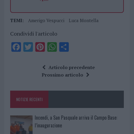
TEMI:
Amerigo Vespucci
Luca Montella
Condividi l'articolo
F
T
Pi
W
S
a
w
n
h
h
ce
it
te
at
a
Articolo precedente
b
te
re
s
re
Prossimo articolo
o
r
st
A
o
p
NOTIZIE RECENTI
k
p
Incendi, a San Pasquale arriva il Campo Base:
l’inaugurazione