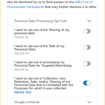
also be disclosed by us to third parties on the
IAB’s List of
b
te
re
s
re
Prossimo articolo
Downstream Participants
that may further disclose it to other
o
r
st
A
third parties.
o
p
Please note that this website/app uses one or more Google
Personal Data Processing Opt Outs
NOTIZIE RECENTI
services and may gather and store information including but
k
p
not limited to your visit or usage behaviour. You may click to
I want to opt-out of the Sharing of my
personal data.
grant or deny consent to Google and its third-party tags to
Opted In
“Sul filo del discorso”: sold out ad Olbia per il
use your data for below specified purposes in below Google
reading su Atzeni
consent section.
I want to opt-out of the Sale of my
Personal Data.
Opted In
La Maddalena, festa per i 30 anni del Diving
I want to opt-out of processing my
center di Tegge
Personal Data for Targeted Advertising.
Opted In
Esce di strada con l’auto ad Arzachena: ferito il
I want to opt-out of Collection, Use,
Retention, Sale, and/or Sharing of my
conducente
Personal Data that Is Unrelated with the
Purposes for which it was collected.
Opted Out
Turiste si perdono a Tavolara: salvate dai vigili
Google consents
del fuoco