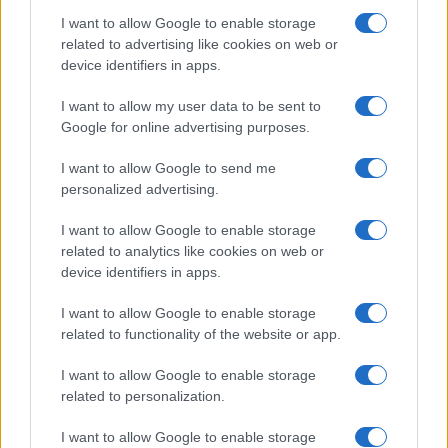
I want to allow Google to enable storage
related to advertising like cookies on web or
Meteo Olbia 6 agosto, migliora il tempo in
device identifiers in apps.
Gallura
I want to allow my user data to be sent to
Google for online advertising purposes.
Incidente Olbia, poliziotto in vacanza salva 6
persone: due bimbi tra i feriti
I want to allow Google to send me
personalized advertising.
Red Valley Festival, musica no-stop a Olbia fino
I want to allow Google to enable storage
alle 5
related to analytics like cookies on web or
device identifiers in apps.
I want to allow Google to enable storage
related to functionality of the website or app.
I want to allow Google to enable storage
related to personalization.
I want to allow Google to enable storage