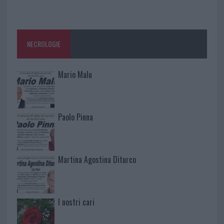
NECROLOGIE
Mario Malu
Paolo Pinna
Martina Agostina Diturco
I nostri cari