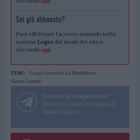
cliccando
qui
Sei già abbonato?
Puoi effettuare l'accesso andando nella
sezione
Login
dal menù del sito o
cliccando
qui
TEMI:
Corpo Forestale La Maddalena
Gianni Lampis
Notizie in tempo reale?
Entra nel canale telegram di
GalluraOggi.it