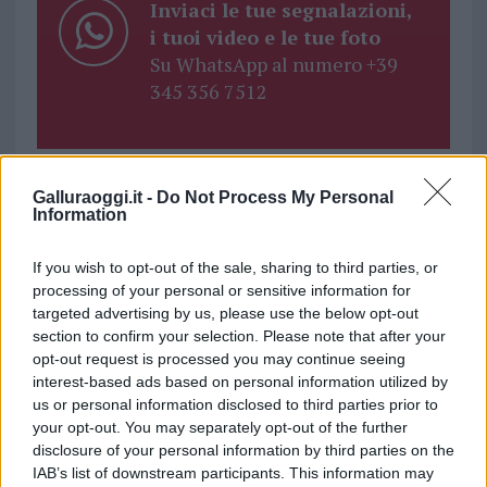
Inviaci le tue segnalazioni,
i tuoi video e le tue foto
Su WhatsApp al numero +39
345 356 7512
Galluraoggi.it -
Do Not Process My Personal
Ricevi le nostre ultime news
Information
If you wish to opt-out of the sale, sharing to third parties, or
da
Google News
processing of your personal or sensitive information for
targeted advertising by us, please use the below opt-out
section to confirm your selection. Please note that after your
Condividi l'articolo
opt-out request is processed you may continue seeing
interest-based ads based on personal information utilized by
F
T
Pi
W
S
us or personal information disclosed to third parties prior to
your opt-out. You may separately opt-out of the further
a
w
n
h
h
disclosure of your personal information by third parties on the
ce
it
te
at
a
IAB’s list of downstream participants. This information may
Articolo precedente