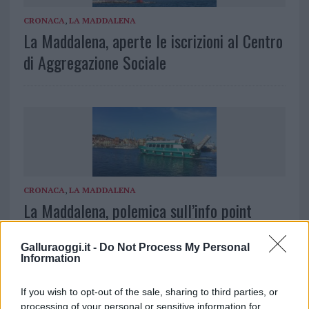
CRONACA
,
LA MADDALENA
La Maddalena, aperte le iscrizioni al Centro
di Aggregazione Sociale
CRONACA
,
LA MADDALENA
La Maddalena, polemica sull’info point
chiuso
Galluraoggi.it -
Do Not Process My Personal
Information
If you wish to opt-out of the sale, sharing to third parties, or
processing of your personal or sensitive information for