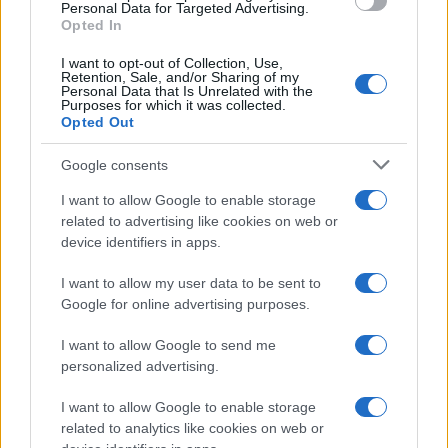
Personal Data for Targeted Advertising.
Ilvamaddalena e Tempio si giocheranno la finale
Opted In
playoff di Eccellenza
I want to opt-out of Collection, Use,
Retention, Sale, and/or Sharing of my
Personal Data that Is Unrelated with the
Purposes for which it was collected.
Recitazione per il cinema: cosa si impara
Opted Out
davvero in una scuola specializzata
Google consents
Le previsioni meteo per il weekend a Olbia e in
I want to allow Google to enable storage
Gallura
related to advertising like cookies on web or
device identifiers in apps.
Successo per il Primo Maggio di Olbia al parco
I want to allow my user data to be sent to
Mario Cervo
Google for online advertising purposes.
I want to allow Google to send me
Gallura tra incivili ed emergenza rifiuti, la sfida
personalized advertising.
per un’estate pulita
I want to allow Google to enable storage
related to analytics like cookies on web or