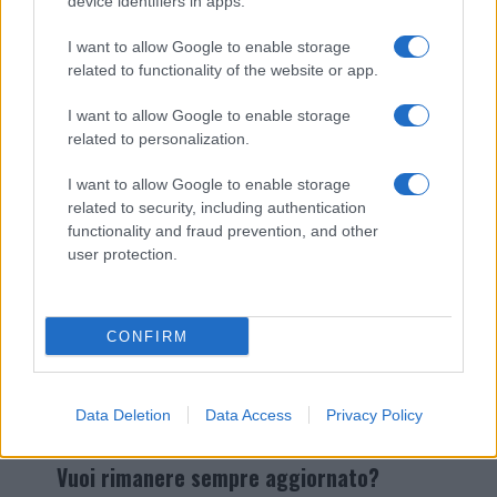
Gli incivili colpiscono ancora: a Plebi spunta una
device identifiers in apps.
montagna di sacchetti
I want to allow Google to enable storage
related to functionality of the website or app.
I want to allow Google to enable storage
related to personalization.
I want to allow Google to enable storage
related to security, including authentication
functionality and fraud prevention, and other
user protection.
Invia un Comunicato Stampa
|
Pubblicità
|
Segnala
CONFIRM
Data Deletion
Data Access
Privacy Policy
Vuoi rimanere sempre aggiornato?