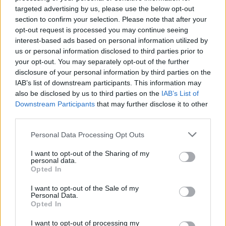
targeted advertising by us, please use the below opt-out
section to confirm your selection. Please note that after your
opt-out request is processed you may continue seeing
LA MADDALENA
interest-based ads based on personal information utilized by
La Maddalena, incendio distrugge il negozio
us or personal information disclosed to third parties prior to
your opt-out. You may separately opt-out of the further
“La Gatta”
disclosure of your personal information by third parties on the
IAB’s list of downstream participants. This information may
also be disclosed by us to third parties on the
IAB’s List of
Downstream Participants
that may further disclose it to other
«
1
…
181
182
183
third parties.
184
»
Please note that this website/app uses one or more Google
Personal Data Processing Opt Outs
services and may gather and store information including but
not limited to your visit or usage behaviour. You may click to
I want to opt-out of the Sharing of my
personal data.
NOTIZIE RECENTI
grant or deny consent to Google and its third-party tags to
Opted In
use your data for below specified purposes in below Google
consent section.
I want to opt-out of the Sale of my
Nuoto in acque libere a Golfo Aranci, successo
Personal Data.
Opted In
tra freddo e polemiche
I want to opt-out of processing my