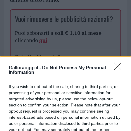
Vuoi rimuovere le pubblicità nazionali?
Puoi abbonarti a
soli € 1,10 al mese
cliccando
qui
Sei già abbonato?
Galluraoggi.it -
Do Not Process My Personal
Puoi effettuare l'accesso andando nella
Information
sezione
Login
dal menù del sito o
cliccando
qui
If you wish to opt-out of the sale, sharing to third parties, or
processing of your personal or sensitive information for
targeted advertising by us, please use the below opt-out
section to confirm your selection. Please note that after your
TEMI:
Auto La Maddalena
opt-out request is processed you may continue seeing
Comune La Maddalena
Notizie La Maddalena
interest-based ads based on personal information utilized by
Parcheggi La Maddalena
Posti Auto La Maddalena
us or personal information disclosed to third parties prior to
your opt-out. You may separately opt-out of the further