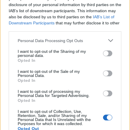
Condividi l'articolo
disclosure of your personal information by third parties on the
IAB’s list of downstream participants. This information may
F
T
Pi
W
S
also be disclosed by us to third parties on the
IAB’s List of
Downstream Participants
that may further disclose it to other
a
w
n
h
h
third parties.
ce
it
te
at
a
Articolo precedente
Please note that this website/app uses one or more Google
Personal Data Processing Opt Outs
b
te
re
s
re
Prossimo articolo
services and may gather and store information including but
not limited to your visit or usage behaviour. You may click to
I want to opt-out of the Sharing of my
o
r
st
A
personal data.
grant or deny consent to Google and its third-party tags to
Opted In
o
p
use your data for below specified purposes in below Google
NOTIZIE RECENTI
consent section.
k
p
I want to opt-out of the Sale of my
Personal Data.
Opted In
Migliori cliniche di estetica medicale avanzata
I want to opt-out of processing my
in Europa: classifica dei 5 centri di riferimento
Personal Data for Targeted Advertising.
Opted In
pe…
Incendi, a San Pasquale arriva il Campo Base:
I want to opt-out of Collection, Use,
Retention, Sale, and/or Sharing of my
l’inaugurazione
Personal Data that Is Unrelated with the
Purposes for which it was collected.
Opted Out