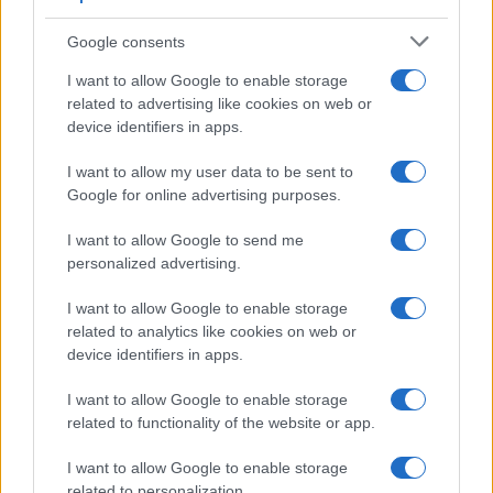
Andrea Mura conquista Palau: grande
Google consents
partecipazione per il suo racconto
I want to allow Google to enable storage
related to advertising like cookies on web or
Calangianus, allarme sul centro accoglienza
device identifiers in apps.
minori, Albieri: “Episodi gravissimi”
I want to allow my user data to be sent to
Google for online advertising purposes.
Gallura, finti clienti svuotano le suite: furto da
50mila nel resort
I want to allow Google to send me
personalized advertising.
Meteo Olbia 7 agosto, sole e caldo tornano
I want to allow Google to enable storage
protagonisti
related to analytics like cookies on web or
device identifiers in apps.
Test tunnel Olbia: rampe chiuse ancora fino a
I want to allow Google to enable storage
fine agosto
related to functionality of the website or app.
I want to allow Google to enable storage
related to personalization.