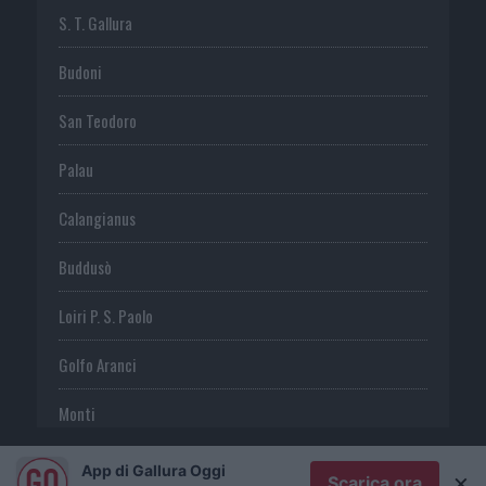
S. T. Gallura
Budoni
San Teodoro
Palau
Calangianus
Buddusò
Loiri P. S. Paolo
Golfo Aranci
Monti
Telti
App di Gallura Oggi
×
Scarica ora