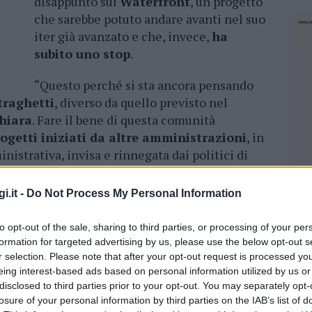
disappunto sul
Waterfront
, un progetto
che sarebbe potuto andare avanti nel suo
iter già avanzato e che, invece,
ha
subito uno stop
.
“Questo perché si sta ancora pensando
traghetti
, diverso da quello previsto nel
hiara
. Fare il bene di questa comunità
ogetti iniziati da altre amministrazioni
, in
nistrativa, invisa e rinnegata dai politici di
ando si parla di
grandi opere pubbliche
,
eri
Annalisa Gulino
,
Alberto Mureddu
e
i.it -
Do Not Process My Personal Information
to opt-out of the sale, sharing to third parties, or processing of your per
orno dello
stesso Consiglio
, trattava diverse
formation for targeted advertising by us, please use the below opt-out s
picue e preoccupanti,
a giudizio
r selection. Please note that after your opt-out request is processed y
 maggiori spese sostenute da La Maddalena
eing interest-based ads based on personal information utilized by us or
disclosed to third parties prior to your opt-out. You may separately opt-
ento dei costi del carburante,
27mila euro
per
losure of your personal information by third parties on the IAB’s list of
NEC
iuti,
220mila euro
per un non meglio