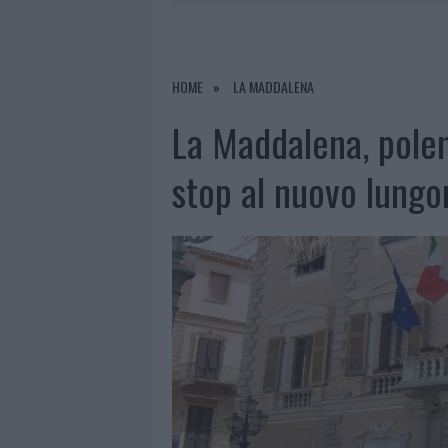
7 AGOSTO 2026
|
CALANGIANUS, DOPO LE POLEMIC
7 AGOSTO 2026
|
OLBIA, DIVIETO DI SOSTA CONT
7 AGOSTO 2026
|
PAUSA CAFFÈ IMPECCABILE: COME 
HOME
LA MADDALENA
7 AGOSTO 2026
|
LE PREVISIONI METEO PER IL WEE
La Maddalena, polem
stop al nuovo lung