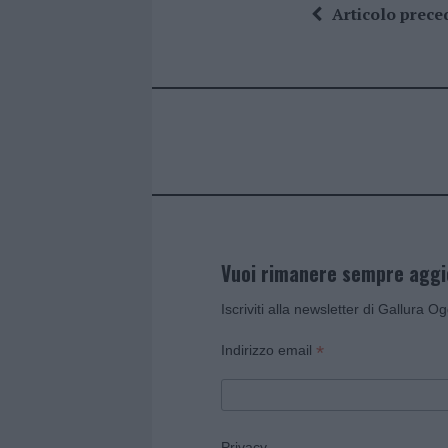
ce
it
te
at
a
Articolo prece
b
te
re
s
re
o
r
st
A
o
p
k
p
Vuoi rimanere sempre agg
Iscriviti alla newsletter di Gallura O
*
Indirizzo email
Privacy