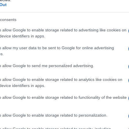
Out
consents
o allow Google to enable storage related to advertising like cookies on
azionali?
evice identifiers in apps.
o allow my user data to be sent to Google for online advertising
 mese
cliccando
qui
s.
to allow Google to send me personalized advertising.
o allow Google to enable storage related to analytics like cookies on
do nella sezione
Login
dal menù del sito o
evice identifiers in apps.
o allow Google to enable storage related to functionality of the website
lino
Notizie La Maddalena
Rosanna Giudice
o allow Google to enable storage related to personalization.
o allow Google to enable storage related to security, including