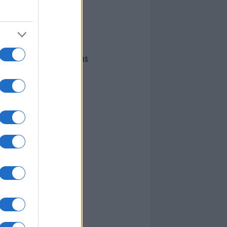
I nostri cari
Giovannimaria Cabras