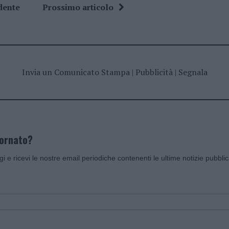
dente
Prossimo articolo
Invia un Comunicato Stampa
|
Pubblicità
|
Segnala
iornato?
ggi e ricevi le nostre email periodiche contenenti le ultime notizie pubbli