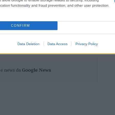
lazioni, i tuoi video e le tue foto
cation functionality and fraud prevention, and other user protection.
ro +39 345 356 7512
CONFIRM
eale?
gram di GalluraOggi.it
Data Deletion
Data Access
Privacy Policy
ime news da
Google News