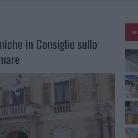
HE IL CENTRO ACCOGLIENZA MINORI CHIUDE
RO SPACCIO E DEGRADO: ESPLODE LA PROTESTA
SCEGLIERE LA SOLUZIONE IDEALE PER LA CASA E L’UFFICIO
NOT
KEND A OLBIA E IN GALLURA
iche in Consiglio sullo
omare