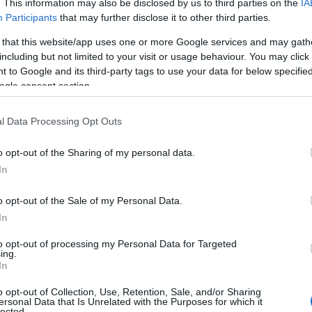
. This information may also be disclosed by us to third parties on the
IA
tici e aumento delle tariffe di smaltimento.
Participants
that may further disclose it to other third parties.
 that this website/app uses one or more Google services and may gath
e dovrà prelecare dalle proprie casse e che
including but not limited to your visit or usage behaviour. You may click 
a delle scelte politiche volute
 to Google and its third-party tags to use your data for below specifi
eguono i consiglieri di opposizione -. Parliamo
ogle consent section.
 dedicati ad alcune categorie di attività
 di tutte le frazioni tutti i giorni,
una spesa
l Data Processing Opt Outs
olitamente faceva
La Maddalena Ambiente
e
o circa
, utili che avrebbero potuto compensare
o opt-out of the Sharing of my personal data.
nte
, senza gravare ulteriormente sulle casse
In
 proposito di spese folli, ad esempio,
che fine
acquistati ad inizio anno, per
70mila euro
e
o opt-out of the Sale of my Personal Data.
In
to opt-out of processing my Personal Data for Targeted
e maggiori spese, si tradurranno quasi
ing.
 Tari
per il prossimo anno, i maddalenini
In
r i
maggiori costi
per scelte politiche
o opt-out of Collection, Use, Retention, Sale, and/or Sharing
on hanno comunque garantito un miglior
ersonal Data that Is Unrelated with the Purposes for which it
lected.