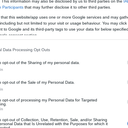
. This information may also be disclosed by us to third parties on the
IA
Participants
that may further disclose it to other third parties.
 that this website/app uses one or more Google services and may gath
il Direttore di GenioDife Generale Ispettore
including but not limited to your visit or usage behaviour. You may click 
 del Comando Marittimo Autonomo Ovest
 to Google and its third-party tags to use your data for below specifi
Pacioni
, la Soprintendente Archeologia, belle
ogle consent section.
i Sassari e Nuoro Architetto
Isabella Fera
, il
degli Studi di Cagliari, professor
Gianni Fenu
,
l Data Processing Opt Outs
 Lai
, oltre al Comandante della Scuola
o di Vascello
Francesco Maffiola
.
o opt-out of the Sharing of my personal data.
In
hitettonico
, negli ultimi anni aveva
ni di deterioramento che avevano reso
o opt-out of the Sale of my Personal Data.
nterdire il transito in prossimità delle mura
In
 fruibile ai visitatori. I lavori di restauro sono
to opt-out of processing my Personal Data for Targeted
a della competente Soprintendenza di Sassari in
ing.
In
 con GenioDife e lo Stato Maggiore della
o opt-out of Collection, Use, Retention, Sale, and/or Sharing
ersonal Data that Is Unrelated with the Purposes for which it
lected.