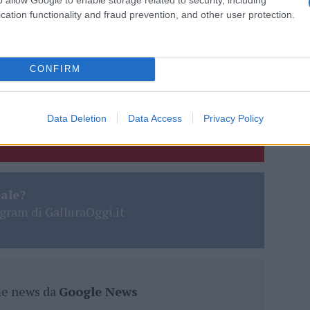
do nella sezione
Login
dal menù del sito o
cation functionality and fraud prevention, and other user protection.
CONFIRM
o Felice La Maddalena
Notizie La Maddalena
lazioni, i tuoi video e le tue foto
Data Deletion
Data Access
Privacy Policy
ro +39 345 356 7512
eale?
gram di GalluraOggi.it
ime news da
Google News