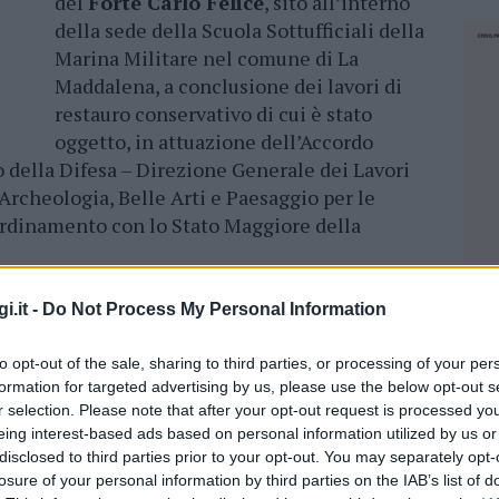
del
Forte Carlo Felice
, sito all’interno
della sede della Scuola Sottufficiali della
Marina Militare nel comune di La
Maddalena, a conclusione dei lavori di
restauro conservativo di cui è stato
oggetto, in attuazione dell’Accordo
o della Difesa – Direzione Generale dei Lavori
Archeologia, Belle Arti e Paesaggio per le
ordinamento con lo Stato Maggiore della
uale era presente anche una delegazione di
i.it -
Do Not Process My Personal Information
i secondo grado dell’isola, sono stati
o Iannotti di GenioDife, che ha illustrato lo
to opt-out of the sale, sharing to third parties, or processing of your per
ifesa-Università di Cagliari, oltre ad illustrare
formation for targeted advertising by us, please use the below opt-out s
r selection. Please note that after your opt-out request is processed y
 dell’Accordo Tecnico tra
Ministero della
eing interest-based ads based on personal information utilized by us or
i Lavori
(GenioDife) e Soprintendenza
disclosed to third parties prior to your opt-out. You may separately opt-
o per le province di Sassari e Nuoro in
losure of your personal information by third parties on the IAB’s list of
NEC
ore della Marina, che hanno consentito il