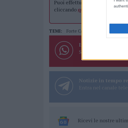
Puoi effettuare l'accesso andan
authenti
cliccando
qui
TEMI:
Forte Carlo Felice
Forte Carl
Inviaci le tue segna
Su WhatsApp al nume
Notizie in tempo r
Entra nel canale tele
Ricevi le nostre ult