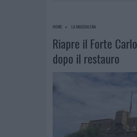
8 AGOSTO 2026
|
RISTORANTE DISTRUTTO DALLE F
7 AGOSTO 2026
|
LE PREVISIONI METEO PER IL WEE
7 AGOSTO 2026
|
MICHELLE HUNZIKER IN GALLURA,
HOME
LA MADDALENA
8 AGOSTO 2026
|
INCENDIO NELLA NOTTE A OLBIA,
Riapre il Forte Carl
dopo il restauro