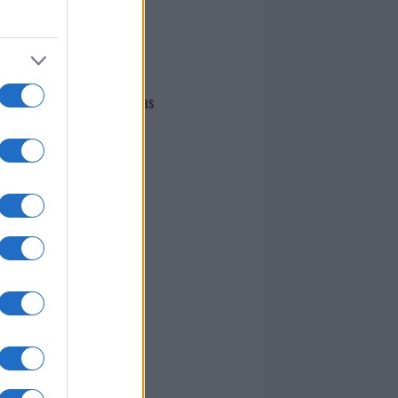
I nostri cari
Giovannimaria Cabras