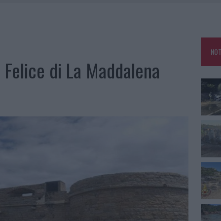
IAMME A LA MADDALENA, INCENDIO A MONTI D’À RENA
KEND A OLBIA E IN GALLURA
 BELLA ANCHE DAL VIVO: UN AMICO VIP SVELA COME FA
NOT
 A FUOCO DUE FURGONI
o Felice di La Maddalena