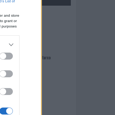
B’s List of
Mario Malu
er and store
to grant or
ed purposes
Paolo Pinna
Martina Agostina Diturco
I nostri cari
I nostri cari