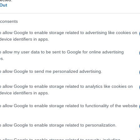
 stati illustrati dalla professoressa architetto
Out
ssari, progettista delle opere insieme
re la professoressa
Donatella Rita Fiorino
,
consents
sentato alcuni studi di riqualificazione del
o allow Google to enable storage related to advertising like cookies on
 elaborati nell’ambito della partnership in
evice identifiers in apps.
ne, la dottoressa
Assunta Maria Pastò
, della
caratteristiche del sistema difensivo costiero
o allow my user data to be sent to Google for online advertising
s.
to allow Google to send me personalized advertising.
o allow Google to enable storage related to analytics like cookies on
azionali?
evice identifiers in apps.
o allow Google to enable storage related to functionality of the website
 mese
cliccando
qui
o allow Google to enable storage related to personalization.
o allow Google to enable storage related to security, including