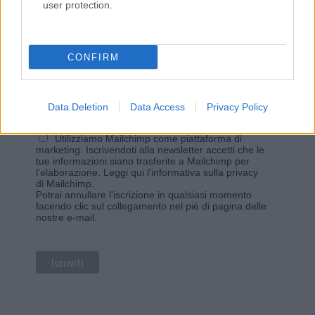
user protection.
Iscriviti alla newsletter di Gallura Oggi e ricevi le nostre
email periodiche contenenti le ultime notizie pubblicate
sul sito web!
*
campo obbligatorio
CONFIRM
*
Indirizzo email
Data Deletion
Data Access
Privacy Policy
Privacy
Utilizziamo Mailchimp come piattaforma di
marketing. Iscrivendoti alla newsletter accetti che le
tue informazioni siano trasferite a Mailchimp per
l'elaborazione.
Leggi qui l'informativa sulla privacy
di Mailchimp
.
Potrai annullare l'iscrizione in qualsiasi momento
facendo clic sul collegamento nel piè di pagina delle
nostre e-mail.