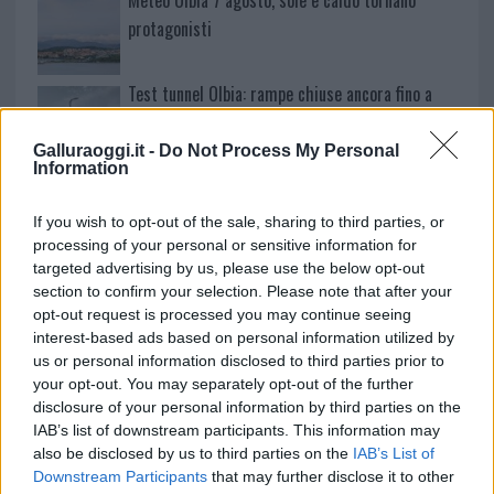
protagonisti
Test tunnel Olbia: rampe chiuse ancora fino a
fine agosto
Galluraoggi.it -
Do Not Process My Personal
Information
Aggius conquista la classifica delle mete più
amate dell’estate 2026
If you wish to opt-out of the sale, sharing to third parties, or
processing of your personal or sensitive information for
targeted advertising by us, please use the below opt-out
section to confirm your selection. Please note that after your
opt-out request is processed you may continue seeing
interest-based ads based on personal information utilized by
us or personal information disclosed to third parties prior to
your opt-out. You may separately opt-out of the further
disclosure of your personal information by third parties on the
IAB’s list of downstream participants. This information may
also be disclosed by us to third parties on the
IAB’s List of
Downstream Participants
that may further disclose it to other