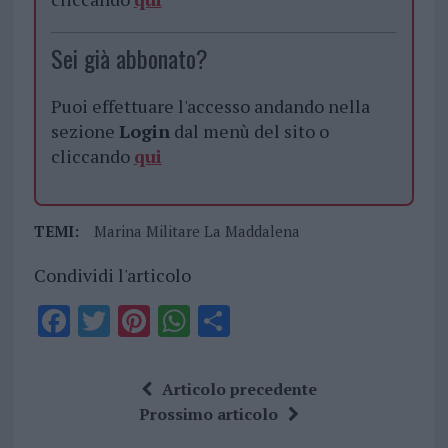
Sei già abbonato?
Puoi effettuare l'accesso andando nella
sezione
Login
dal menù del sito o
cliccando
qui
TEMI:
Marina Militare La Maddalena
Condividi l'articolo
F
T
Pi
W
S
a
w
n
h
h
ce
it
te
at
a
Articolo precedente
b
te
re
s
re
Prossimo articolo