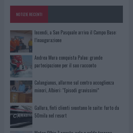
o
r
st
A
o
p
NOTIZIE RECENTI
k
p
Incendi, a San Pasquale arriva il Campo Base:
l’inaugurazione
Andrea Mura conquista Palau: grande
partecipazione per il suo racconto
Calangianus, allarme sul centro accoglienza
minori, Albieri: “Episodi gravissimi”
Gallura, finti clienti svuotano le suite: furto da
50mila nel resort
Meteo Olbia 7 agosto, sole e caldo tornano