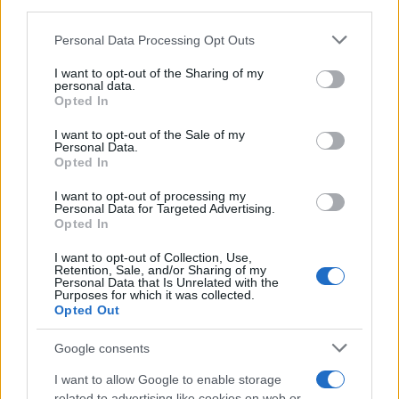
NECROLOGIE
third parties.
Please note that this website/app uses one or more Google
Personal Data Processing Opt Outs
Mario Malu
services and may gather and store information including but
not limited to your visit or usage behaviour. You may click to
I want to opt-out of the Sharing of my
personal data.
grant or deny consent to Google and its third-party tags to
Opted In
use your data for below specified purposes in below Google
consent section.
Paolo Pinna
I want to opt-out of the Sale of my
Personal Data.
Opted In
I want to opt-out of processing my
Martina Agostina Diturco
Personal Data for Targeted Advertising.
Opted In
I want to opt-out of Collection, Use,
Retention, Sale, and/or Sharing of my
I nostri cari
Personal Data that Is Unrelated with the
Purposes for which it was collected.
Opted Out
Google consents
I nostri cari
I want to allow Google to enable storage
related to advertising like cookies on web or