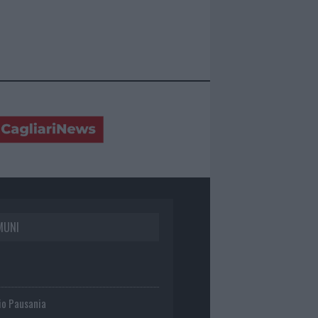
MUNI
io Pausania