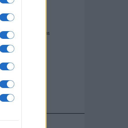
I nostri cari
Giovannimaria Cabras