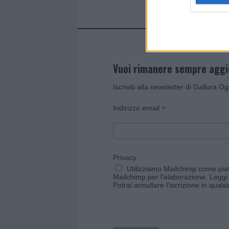
Vuoi rimanere sempre agg
Iscriviti alla newsletter di Gallura O
*
Indirizzo email
Privacy
Utilizziamo Mailchimp come piatt
Mailchimp per l'elaborazione.
Leggi 
Potrai annullare l'iscrizione in qual