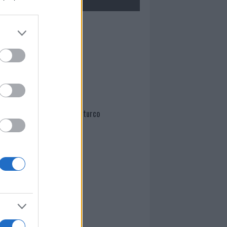
Mario Malu
Paolo Pinna
Martina Agostina Diturco
I nostri cari
I nostri cari