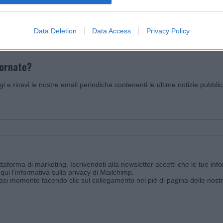
Invia un Comunicato Stampa
|
Pubblicità
|
Segnala
Data Deletion
Data Access
Privacy Policy
iornato?
ggi e ricevi le nostre email periodiche contenenti le ultime notizie pubbli
aforma di marketing. Iscrivendoti alla newsletter accetti che le tue info
qui l'informativa sulla privacy di Mailchimp
.
siasi momento facendo clic sul collegamento nel piè di pagina delle nostr