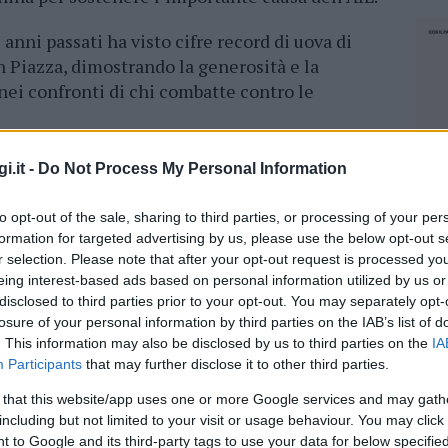
 anni passati ha visto cifre record di uova di
n Piazza, dimostrando la generosità e la
nei confronti di chi combatte contro le
no instancabilmente per garantire che i
i.it -
Do Not Process My Personal Information
sentano soli nella loro lotta contro la malattia.
 sostegno della comunità, i ricercatori e i
to opt-out of the sale, sharing to third parties, or processing of your per
o importante lavoro di ricerca e assistenza.
formation for targeted advertising by us, please use the below opt-out s
r selection. Please note that after your opt-out request is processed y
obiettivo è quello di vendere
700 uova di
eing interest-based ads based on personal information utilized by us or
disclosed to third parties prior to your opt-out. You may separately opt-
el Comune di La Maddalena e la collaborazione
losure of your personal information by third parties on the IAB’s list of
presente in Piazza Umberto I nei giorni
16 e 17
. This information may also be disclosed by us to third parties on the
IA
e o al cioccolato.
Participants
that may further disclose it to other third parties.
orare con
aziende locali
e produttori nazionali
 that this website/app uses one or more Google services and may gath
including but not limited to your visit or usage behaviour. You may click 
 legame stretto con il territorio e le sue
NEC
 to Google and its third-party tags to use your data for below specifi