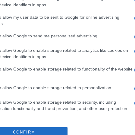
evice identifiers in apps.
o allow my user data to be sent to Google for online advertising
do nella sezione
Login
dal menù del sito o
s.
to allow Google to send me personalized advertising.
ena
Uova Pasqua La Maddalena
o allow Google to enable storage related to analytics like cookies on
evice identifiers in apps.
o allow Google to enable storage related to functionality of the website
o allow Google to enable storage related to personalization.
dente
Prossimo articolo
o allow Google to enable storage related to security, including
cation functionality and fraud prevention, and other user protection.
CONFIRM