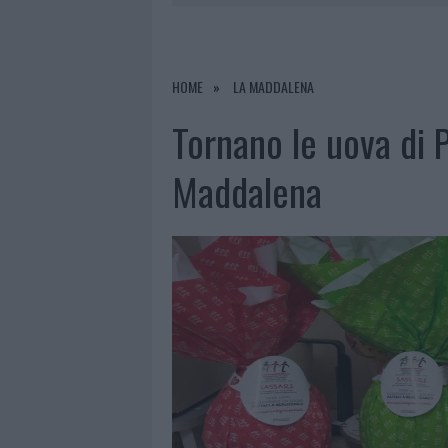
6 AGOSTO 2026
|
GALLURA, FINTI CLIENTI SVUOTA
6 AGOSTO 2026
|
METEO OLBIA 7 AGOSTO, SOLE 
6 AGOSTO 2026
|
TEST TUNNEL OLBIA: RAMPE CHI
HOME
LA MADDALENA
6 AGOSTO 2026
|
AGGIUS CONQUISTA LA CLASSIFI
Tornano le uova di P
Maddalena