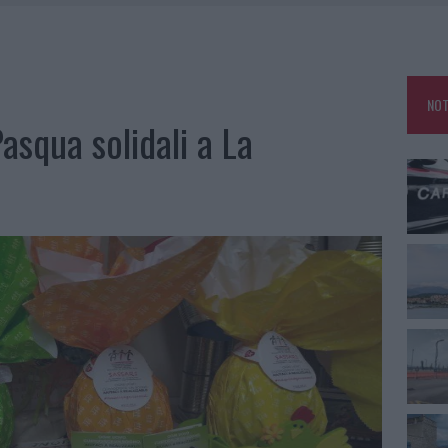
NO LE SUITE: FURTO DA 50MILA NEL RESORT
E CALDO TORNANO PROTAGONISTI
USE ANCORA FINO A FINE AGOSTO
NOT
CA DELLE METE PIÙ AMATE DELL’ESTATE 2026
asqua solidali a La