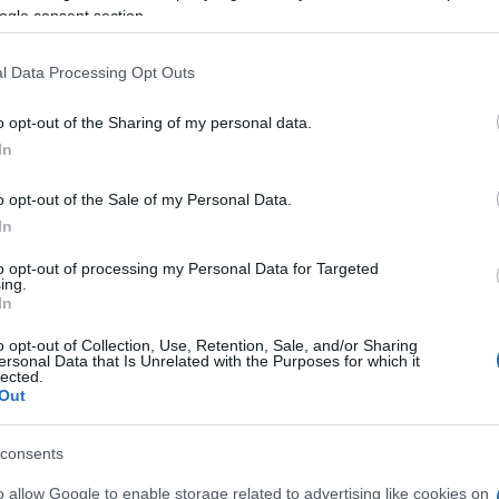
è di 13 euro, un contributo che sarà devoluto
ogle consent section.
ll’
AIL Sassari
.
l Data Processing Opt Outs
 iniziative dell’AIL, tra cui l’assistenza alla
nto di servizi socio-assistenziali per le
o opt-out of the Sharing of my personal data.
della ricerca scientifica e delle borse di
In
l supporto ai centri di ematologia e altro ancora.
o opt-out of the Sale of my Personal Data.
 contattare il numero
347/7284654
o inviare
In
a@gmail.com
, con consegna gratuita a
 a questa iniziativa di solidarietà, contribuendo
to opt-out of processing my Personal Data for Targeted
ing.
contro le malattie ematologiche un po’
più dolce
In
o opt-out of Collection, Use, Retention, Sale, and/or Sharing
ersonal Data that Is Unrelated with the Purposes for which it
lected.
azionali?
Out
 mese
cliccando
qui
consents
o allow Google to enable storage related to advertising like cookies on