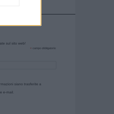
cate sul sito web!
*
campo obbligatorio
rmazioni siano trasferite a
e e-mail.