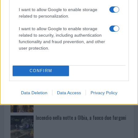
I want to allow Google to enable storage
Meteo Olbia 9 agosto, temperature in calo
related to personalization.
I want to allow Google to enable storage
related to security, including authentication
Salmo finisce in ospedale a Catania, ma il tour
functionality and fraud prevention, and other
va avanti: “Sicilia, ci sono”
user protection.
Jovanotti, Gabry Ponte e Alfa: Olbia ombelico del
CONFIRM
mondo per una notte
Giorgia Meloni a La Maddalena, la vicesindaco:
Data Deletion
Data Access
Privacy Policy
“Orgoglio e discrezione per visita privata̶…
Incendio nella notte a Olbia, a fuoco due furgoni