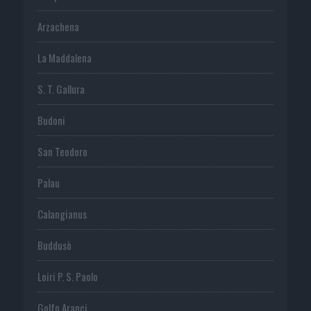
Arzachena
La Maddalena
S. T. Gallura
Budoni
San Teodoro
Palau
Calangianus
Buddusò
Loiri P. S. Paolo
Golfo Aranci