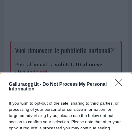
Vuoi rimuovere le pubblicità nazionali?
Puoi abbonarti a
soli € 1,10 al mese
cliccando
qui
Galluraoggi.it -
Do Not Process My Personal
Sei già abbonato?
Information
Puoi effettuare l'accesso andando nella
If you wish to opt-out of the sale, sharing to third parties, or
processing of your personal or sensitive information for
sezione
Login
dal menù del sito o
targeted advertising by us, please use the below opt-out
cliccando
qui
section to confirm your selection. Please note that after your
opt-out request is processed you may continue seeing