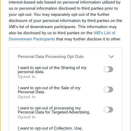
interest-based ads based on personal information utilized by
TEMI:
Carlo Duilio Viti
us or personal information disclosed to third parties prior to
your opt-out. You may separately opt-out of the further
Notizie Sant Antonio Gallura
Pale Eoliche
disclosure of your personal information by third parties on the
IAB’s list of downstream participants. This information may
Inviaci le tue segnalazioni,
also be disclosed by us to third parties on the
IAB’s List of
i tuoi video e le tue foto
Downstream Participants
that may further disclose it to other
Su WhatsApp al numero +39
third parties.
345 356 7512
Please note that this website/app uses one or more Google
Personal Data Processing Opt Outs
services and may gather and store information including but
not limited to your visit or usage behaviour. You may click to
I want to opt-out of the Sharing of my
personal data.
grant or deny consent to Google and its third-party tags to
Opted In
Notizie in tempo reale?
use your data for below specified purposes in below Google
consent section.
Entra nel canale telegram di
I want to opt-out of the Sale of my
Personal Data.
GalluraOggi.it
Opted In
I want to opt-out of processing my
Personal Data for Targeted Advertising.
Opted In
Ricevi le nostre ultime news
I want to opt-out of Collection, Use,