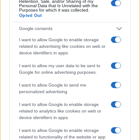
Retention, Sale, and/or Sharing of my
Personal Data that Is Unrelated with the
Purposes for which it was collected.
da
Google News
Opted Out
Google consents
Condividi l'articolo
I want to allow Google to enable storage
related to advertising like cookies on web or
F
T
Pi
W
S
device identifiers in apps.
a
w
n
h
h
I want to allow my user data to be sent to
ce
it
te
at
a
Google for online advertising purposes.
Articolo precedente
b
te
re
s
re
Prossimo articolo
I want to allow Google to send me
o
r
st
A
personalized advertising.
o
p
I want to allow Google to enable storage
NOTIZIE RECENTI
k
p
related to analytics like cookies on web or
device identifiers in apps.
Sangue, musica e solidarietà con Avis Olbia al
I want to allow Google to enable storage
Delta Center
related to functionality of the website or app.