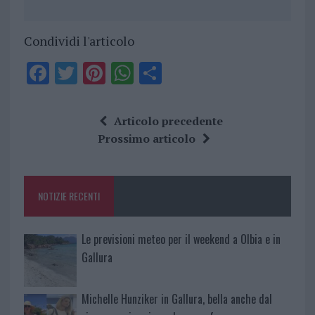
Condividi l'articolo
F
T
Pi
W
S
a
w
n
h
h
ce
it
te
at
a
Articolo precedente
b
te
re
s
re
Prossimo articolo
o
r
st
A
o
p
NOTIZIE RECENTI
k
p
Le previsioni meteo per il weekend a Olbia e in
Gallura
Michelle Hunziker in Gallura, bella anche dal