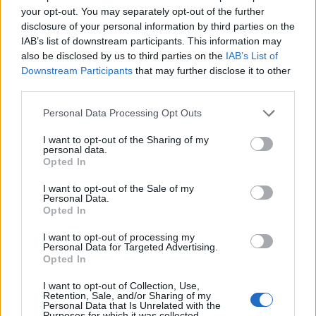
your opt-out. You may separately opt-out of the further
disclosure of your personal information by third parties on the
IAB’s list of downstream participants. This information may
also be disclosed by us to third parties on the
IAB’s List of
Downstream Participants
that may further disclose it to other
third parties.
Please note that this website/app uses one or more Google
Personal Data Processing Opt Outs
services and may gather and store information including but
not limited to your visit or usage behaviour. You may click to
I want to opt-out of the Sharing of my
personal data.
grant or deny consent to Google and its third-party tags to
Opted In
use your data for below specified purposes in below Google
consent section.
I want to opt-out of the Sale of my
Personal Data.
Opted In
I want to opt-out of processing my
Personal Data for Targeted Advertising.
Opted In
I want to opt-out of Collection, Use,
Retention, Sale, and/or Sharing of my
Personal Data that Is Unrelated with the
Purposes for which it was collected.