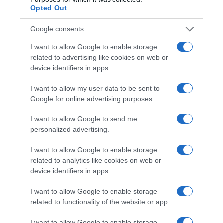
Opted Out
Vuoi rimuovere le pubblicità nazionali?
Google consents
I want to allow Google to enable storage
Puoi abbonarti a
soli € 1,10 al mese
related to advertising like cookies on web or
cliccando
qui
device identifiers in apps.
Sei già abbonato?
I want to allow my user data to be sent to
Google for online advertising purposes.
Puoi effettuare l'accesso andando nella
I want to allow Google to send me
sezione
Login
dal menù del sito o
personalized advertising.
cliccando
qui
I want to allow Google to enable storage
related to analytics like cookies on web or
device identifiers in apps.
TEMI:
Comune Di Olbia
Festa Dell’eruopa Olbia
Giuseppe Meloni
Lice Gramsci Olbia
I want to allow Google to enable storage
related to functionality of the website or app.
Liceo Gramsci Europa
Notizie Olbia
Olbia Europa
Renato Soru
I want to allow Google to enable storage