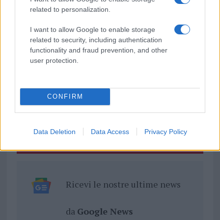
related to personalization.
Notizie in tempo reale?
Entra nel canale telegram di
I want to allow Google to enable storage
related to security, including authentication
GalluraOggi.it
functionality and fraud prevention, and other
user protection.
Inviaci le tue segnalazioni,
CONFIRM
i tuoi video e le tue foto
Su WhatsApp al numero +39
345 356 7512
Data Deletion
Data Access
Privacy Policy
Ricevi le nostre ultime news
da
Google News