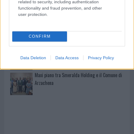
related to security, including authentication
2026: tutti i divieti
functionality and fraud prevention, and other
user protection.
Santa Teresa Gallura, nuove regole per la
raccolta differenziata
CONFIRM
Robbie Williams incanta il gala del Big Art
Festival al Romazzino
Data Deletion
Data Access
Privacy Policy
Maxi piano tra Smeralda Holding e il Comune di
Arzachena