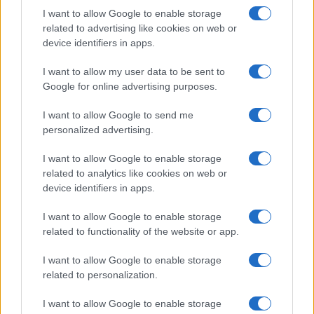
ce
it
te
at
a
I want to allow Google to enable storage
Articolo precedente
b
te
re
s
re
related to advertising like cookies on web or
Prossimo articolo
device identifiers in apps.
o
r
st
A
o
p
I want to allow my user data to be sent to
Google for online advertising purposes.
NOTIZIE RECENTI
k
p
I want to allow Google to send me
personalized advertising.
Scontro Misericordia-Comune: Oltre le Bocche
attacca la sindaca
I want to allow Google to enable storage
related to analytics like cookies on web or
device identifiers in apps.
Salvini contestato a L’Agnata, il ministro
interviene: “Amo De Andrè che democrazia è?”
I want to allow Google to enable storage
related to functionality of the website or app.
Porto Taverna, strage di pesci nello stagno:
I want to allow Google to enable storage
scattano le prime bonifiche
related to personalization.
I want to allow Google to enable storage
Olbia, stretta sulla sicurezza per il Red Valley