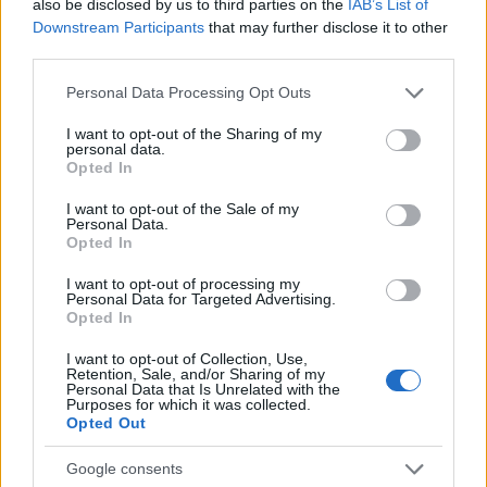
also be disclosed by us to third parties on the
IAB’s List of
Downstream Participants
that may further disclose it to other
third parties.
Notizie in tempo reale?
Please note that this website/app uses one or more Google
Entra nel canale telegram di
Personal Data Processing Opt Outs
services and may gather and store information including but
GalluraOggi.it
not limited to your visit or usage behaviour. You may click to
I want to opt-out of the Sharing of my
personal data.
grant or deny consent to Google and its third-party tags to
Opted In
use your data for below specified purposes in below Google
consent section.
I want to opt-out of the Sale of my
Personal Data.
Ricevi le nostre ultime news
Opted In
I want to opt-out of processing my
Personal Data for Targeted Advertising.
da
Google News
Opted In
I want to opt-out of Collection, Use,
Retention, Sale, and/or Sharing of my
Condividi l'articolo
Personal Data that Is Unrelated with the
Purposes for which it was collected.
Opted Out
F
T
Pi
W
S
a
w
n
h
h
Google consents