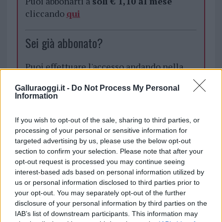
Puoi abbonarti a
soli € 1,10 al mese
cliccando
qui
Sei già abbonato?
Puoi effettuare l'accesso andando nella
sezione
Login
dal menù del sito o
Galluraoggi.it -
Do Not Process My Personal
cliccando
qui
Information
If you wish to opt-out of the sale, sharing to third parties, or
TEMI:
Grano Luogosanto
Mulino Aganana
processing of your personal or sensitive information for
Mulino Agnana
Notizie Luogosanto
targeted advertising by us, please use the below opt-out
section to confirm your selection. Please note that after your
opt-out request is processed you may continue seeing
Inviaci le tue segnalazioni,
interest-based ads based on personal information utilized by
i tuoi video e le tue foto
us or personal information disclosed to third parties prior to
Su WhatsApp al numero +39
your opt-out. You may separately opt-out of the further
345 356 7512
disclosure of your personal information by third parties on the
IAB’s list of downstream participants. This information may