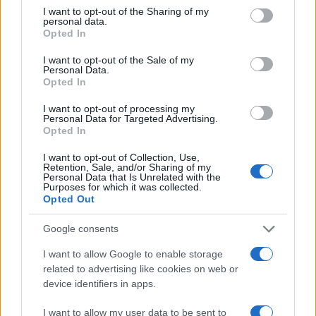
not limited to your visit or usage behaviour. You may click to
I want to opt-out of the Sharing of my
personal data.
grant or deny consent to Google and its third-party tags to
Opted In
use your data for below specified purposes in below Google
TEMI:
Regione Sardegna
consent section.
I want to opt-out of the Sale of my
Personal Data.
Opted In
Notizie in tempo reale?
Entra nel canale telegram di
I want to opt-out of processing my
GalluraOggi.it
Personal Data for Targeted Advertising.
Opted In
I want to opt-out of Collection, Use,
Retention, Sale, and/or Sharing of my
Personal Data that Is Unrelated with the
Purposes for which it was collected.
Inviaci le tue segnalazioni,
Opted Out
i tuoi video e le tue foto
Su WhatsApp al numero +39
Google consents
345 356 7512
I want to allow Google to enable storage
related to advertising like cookies on web or
device identifiers in apps.
I want to allow my user data to be sent to