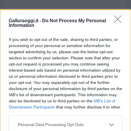
Galluraoggi.it -
Do Not Process My Personal
Information
If you wish to opt-out of the sale, sharing to third parties, or
processing of your personal or sensitive information for
targeted advertising by us, please use the below opt-out
section to confirm your selection. Please note that after your
Vuoi rimuovere le pubblicità nazionali?
opt-out request is processed you may continue seeing
interest-based ads based on personal information utilized by
Puoi abbonarti a
soli € 1,10 al mese
us or personal information disclosed to third parties prior to
your opt-out. You may separately opt-out of the further
cliccando
qui
disclosure of your personal information by third parties on the
IAB’s list of downstream participants. This information may
Sei già abbonato?
also be disclosed by us to third parties on the
IAB’s List of
Downstream Participants
that may further disclose it to other
third parties.
Puoi effettuare l'accesso andando nella
sezione
Login
dal menù del sito o
Please note that this website/app uses one or more Google
Personal Data Processing Opt Outs
cliccando
qui
services and may gather and store information including but