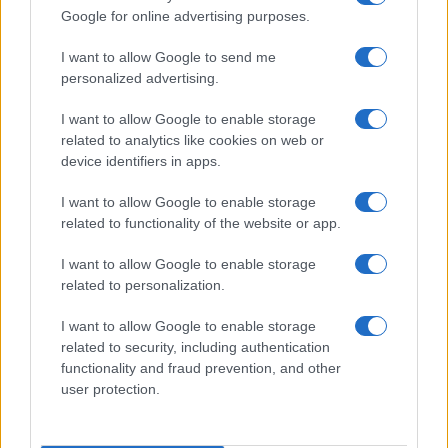
Ricevi le nostre ultime news
Google for online advertising purposes.
I want to allow Google to send me
da
Google News
personalized advertising.
I want to allow Google to enable storage
Condividi l'articolo
related to analytics like cookies on web or
device identifiers in apps.
F
T
Pi
W
S
I want to allow Google to enable storage
a
w
n
h
h
related to functionality of the website or app.
ce
it
te
at
a
Articolo precedente
I want to allow Google to enable storage
b
te
re
s
re
Prossimo articolo
related to personalization.
o
r
st
A
I want to allow Google to enable storage
o
p
related to security, including authentication
NOTIZIE RECENTI
k
p
functionality and fraud prevention, and other
user protection.
Controlli rafforzati in Costa Smeralda, 20