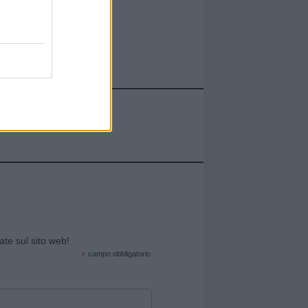
cate sul sito web!
*
campo obbligatorio