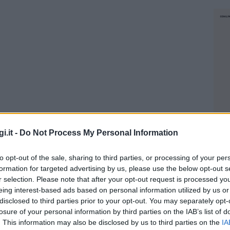
i.it -
Do Not Process My Personal Information
 la scuola dell’infanzia
to opt-out of the sale, sharing to third parties, or processing of your per
formation for targeted advertising by us, please use the below opt-out s
r selection. Please note that after your opt-out request is processed y
eing interest-based ads based on personal information utilized by us or
ttembre 2020 a giugno 2021 (anno
disclosed to third parties prior to your opt-out. You may separately opt-
losure of your personal information by third parties on the IAB’s list of
. This information may also be disclosed by us to third parties on the
IA
NEC