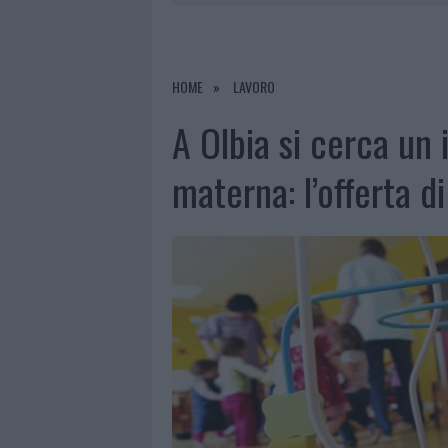
6 AGOSTO 2026
|
METEO OLBIA 7 A
6 AGOSTO 2026
|
INCENDI, A SAN PASQUALE ARRIV
6 AGOSTO 2026
|
ANDREA MURA CONQUISTA PALAU
HOME
LAVORO
6 AGOSTO 2026
|
CALANGIANUS, ALLARME SUL CENT
A Olbia si cerca un
materna: l’offerta di