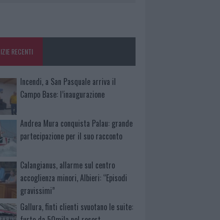
IZIE RECENTI
Incendi, a San Pasquale arriva il
Campo Base: l’inaugurazione
Andrea Mura conquista Palau: grande
partecipazione per il suo racconto
Calangianus, allarme sul centro
accoglienza minori, Albieri: “Episodi
gravissimi”
Gallura, finti clienti svuotano le suite:
furto da 50mila nel resort