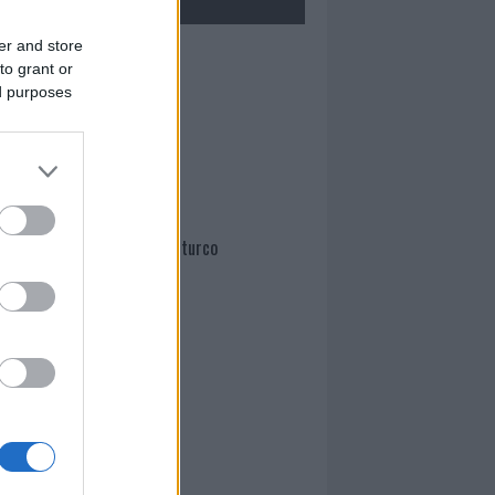
er and store
Mario Malu
to grant or
ed purposes
Paolo Pinna
Martina Agostina Diturco
I nostri cari
I nostri cari