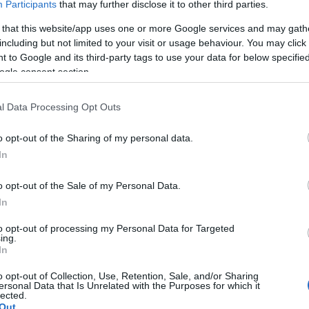
Participants
that may further disclose it to other third parties.
 that this website/app uses one or more Google services and may gath
vitae sul portale Sardegna Lavoro.
including but not limited to your visit or usage behaviour. You may click 
 to Google and its third-party tags to use your data for below specifi
prie credenziali per il tramite della
ogle consent section.
l Data Processing Opt Outs
.sardegnalavoro.it/agenda/bacheca/?
o opt-out of the Sharing of my personal data.
In
0000000151167
o opt-out of the Sale of my Personal Data.
esta del datore di lavoro, verranno inoltrate
In
nza del presente avviso, con la conseguenza
to opt-out of processing my Personal Data for Targeted
vere esito anticipato.
ing.
In
o opt-out of Collection, Use, Retention, Sale, and/or Sharing
ersonal Data that Is Unrelated with the Purposes for which it
Via Romagna 10
lected.
Out