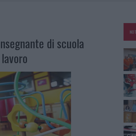
GOSTO, SOLE E CALDO TORNANO PROTAGONISTI
A IL CAMPO BASE: L’INAUGURAZIONE
: GRANDE PARTECIPAZIONE PER IL SUO RACCONTO
NOT
RO ACCOGLIENZA MINORI, ALBIERI: “EPISODI GRAVISSIMI”
 insegnante di scuola
 lavoro