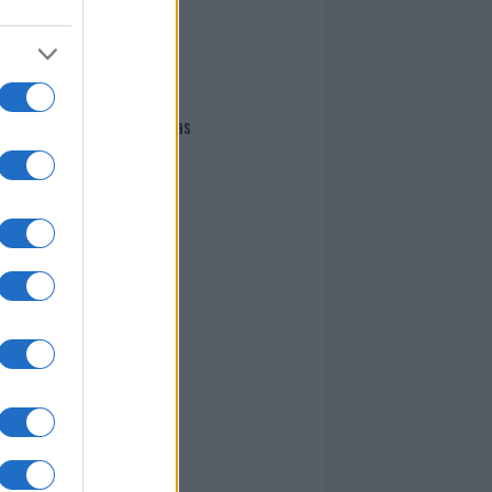
I nostri cari
Giovannimaria Cabras