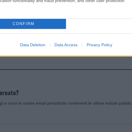
cation functionality and fraud prevention, and other user protection.
dente
Prossimo articolo
CONFIRM
Data Deletion
Data Access
Privacy Policy
Invia un Comunicato Stampa
|
Pubblicità
|
Segnala
iornato?
ggi e ricevi le nostre email periodiche contenenti le ultime notizie pubbli