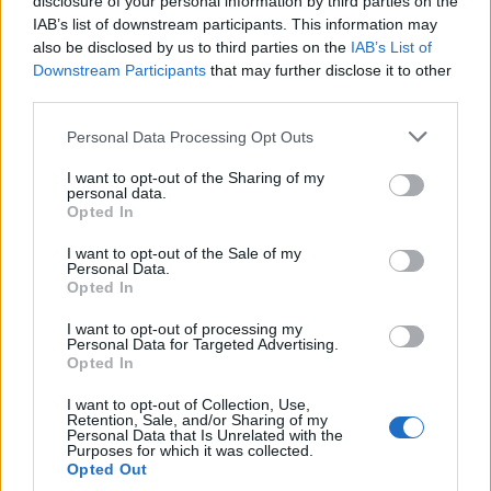
disclosure of your personal information by third parties on the
minori, Albieri: “Episodi gravissimi”
IAB’s list of downstream participants. This information may
also be disclosed by us to third parties on the
IAB’s List of
Downstream Participants
that may further disclose it to other
Gallura, finti clienti svuotano le suite: furto da
third parties.
50mila nel resort
Please note that this website/app uses one or more Google
Personal Data Processing Opt Outs
services and may gather and store information including but
Meteo Olbia 7 agosto, sole e caldo tornano
not limited to your visit or usage behaviour. You may click to
I want to opt-out of the Sharing of my
personal data.
protagonisti
grant or deny consent to Google and its third-party tags to
Opted In
use your data for below specified purposes in below Google
consent section.
I want to opt-out of the Sale of my
Test tunnel Olbia: rampe chiuse ancora fino a
Personal Data.
Opted In
fine agosto
I want to opt-out of processing my
Personal Data for Targeted Advertising.
Aggius conquista la classifica delle mete più
Opted In
amate dell’estate 2026
I want to opt-out of Collection, Use,
Retention, Sale, and/or Sharing of my
Personal Data that Is Unrelated with the
Purposes for which it was collected.
Opted Out