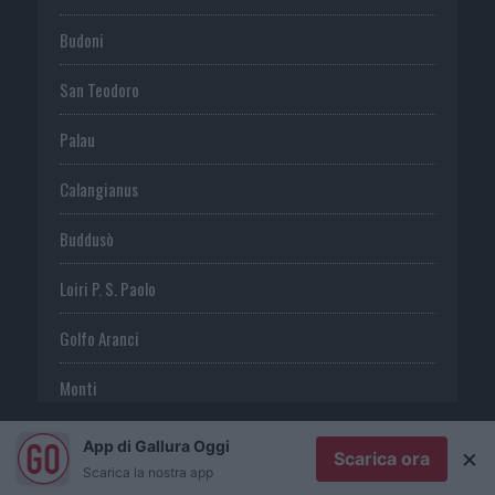
Budoni
San Teodoro
Palau
Calangianus
Buddusò
Loiri P. S. Paolo
Golfo Aranci
Monti
Telti
App di Gallura Oggi
×
Scarica ora
Scarica la nostra app
S. Antonio di G.