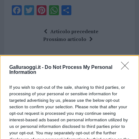
F
T
Pi
W
S
a
w
n
h
h
ce
it
te
at
a
Articolo precedente
b
te
re
s
re
Prossimo articolo
o
r
st
A
o
p
NOTIZIE RECENTI
k
p
Galluraoggi.it -
Do Not Process My Personal
Information
Incendi, a San Pasquale arriva il Campo Base:
If you wish to opt-out of the sale, sharing to third parties, or
l’inaugurazione
processing of your personal or sensitive information for
targeted advertising by us, please use the below opt-out
section to confirm your selection. Please note that after your
Andrea Mura conquista Palau: grande
opt-out request is processed you may continue seeing
partecipazione per il suo racconto
interest-based ads based on personal information utilized by
us or personal information disclosed to third parties prior to
your opt-out. You may separately opt-out of the further
Calangianus, allarme sul centro accoglienza