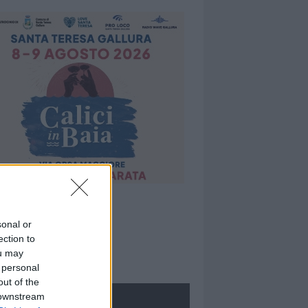
sonal or
ection to
ou may
 personal
out of the
 downstream
ROLOGIE