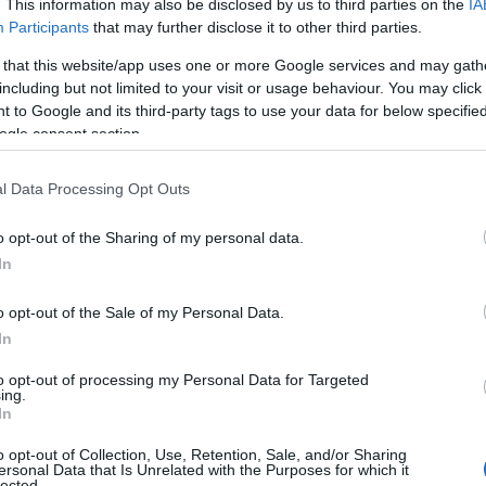
. This information may also be disclosed by us to third parties on the
IA
Participants
that may further disclose it to other third parties.
 that this website/app uses one or more Google services and may gath
i ristorante, 3 cuochi di ristorante, 1 barman,
including but not limited to your visit or usage behaviour. You may click 
etto alle pulizie di interni, 1 commesso di
 to Google and its third-party tags to use your data for below specifi
empo determinato.
ogle consent section.
l Data Processing Opt Outs
camerieri di ristorante, 1 cuoco di ristorante.
inato.
o opt-out of the Sharing of my personal data.
In
orante, 1 cuoco di ristorante, 1 barista, 1 cuoco
o opt-out of the Sale of my Personal Data.
 riparatori macchinari industriali, 10 conducenti
In
 contratto a tempo determinato.
to opt-out of processing my Personal Data for Targeted
ing.
 a Sassari e provincia
In
o opt-out of Collection, Use, Retention, Sale, and/or Sharing
ersonal Data that Is Unrelated with the Purposes for which it
lected.