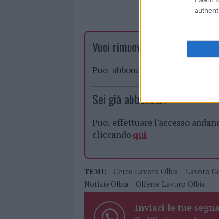
authenti
Vuoi rimuovere le pubblicità n
Puoi abbonarti a
soli € 1,10 al
Sei già abbonato?
Puoi effettuare l'accesso andan
cliccando
qui
TEMI:
Cerco Lavoro Olbia
Lavoro Ga
Notizie Olbia
Offerte Lavoro Olbia
Inviaci le tue segna