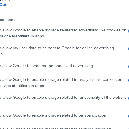
Out
Socio Sanitario
bia 1 infermiere o, in alternativa, 1 operatore
consents
della legge 68/99 articolo 1 ed ex articolo 8 nei
o allow Google to enable storage related to advertising like cookies on
l contratto sarà a tempo determinato, per 7
evice identifiers in apps.
 Info nel CPI di appartenenza.
o allow my user data to be sent to Google for online advertising
s.
ia 1 banconiere iscritto alle liste della legge
to allow Google to send me personalized advertising.
 e Tempio Pausania. Il contratto sarà a tempo
al 31 marzo all’8 aprile. Info nel CPI di
o allow Google to enable storage related to analytics like cookies on
evice identifiers in apps.
o allow Google to enable storage related to functionality of the website
ia 1 operatore fast food iscritto alle liste della
tutta la Sardegna. Il contratto sarà a tempo
 dal 31 marzo all’11 aprile. Info nel CPI di
o allow Google to enable storage related to personalization.
o allow Google to enable storage related to security, including