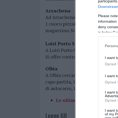
participants
Downstream 
Arzachena
Please note
Ad Arzachena cercano 6 camerieri d
information 
1 cuoco pizzaiolo, 1 barista, 1 add
deny consent
magazzino. Si offre contratto a t
in below Go
Loiri Porto San Paolo
Persona
A Loiri Porto San Paolo cercano 2 
Si offre contratto a tempo determ
I want t
Opted 
Olbia
A Olbia cercano 4 camerieri di rist
I want t
capo partita, 1 cuoco pizzaiolo, 2
Opted 
di autocarro, 1 muratore. Si offre
I want 
Advertis
Le ultime offerte di lavoro
Opted 
I want t
Legge 68
of my P
was col