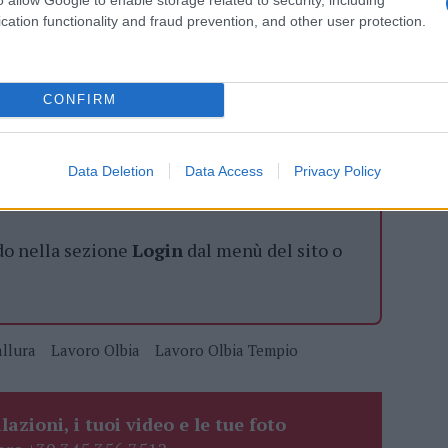
cation functionality and fraud prevention, and other user protection.
azionali?
CONFIRM
 mese
cliccando
qui
Data Deletion
Data Access
Privacy Policy
do nella sezione
Login
dal menù del sito o
llura
Lavoro Olbia
Lavoro Olbia Tempio
lazioni, i tuoi video e le tue foto