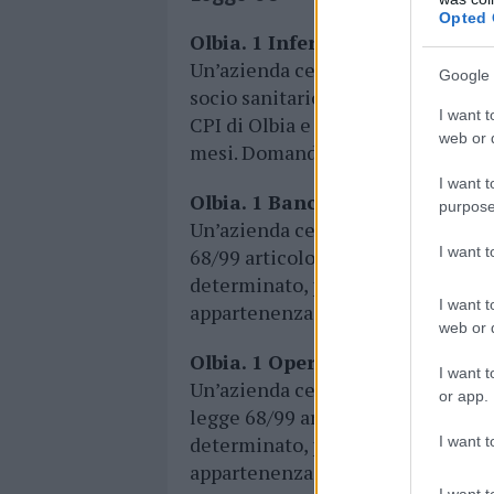
Opted 
Olbia. 1 Infermiere/Operatore 
Un’azienda cerca per la sede di Ol
Google 
socio sanitario iscritto alle liste 
I want t
CPI di Olbia e Tempio Pausania. I
web or d
mesi. Domande dall’1 al 12 aprile.
I want t
Olbia. 1 Banconiere
purpose
Un’azienda cerca per la sede di Olb
I want 
68/99 articolo 18 nei CPI di Olbia
determinato, per 7 mesi. Domande d
I want t
appartenenza.
web or d
Olbia. 1 Operatore fast food
I want t
Un’azienda cerca per la sede di Olb
or app.
legge 68/99 articolo 18 nei CPI di 
determinato, per 12 mesi. Domande
I want t
appartenenza.
I want t