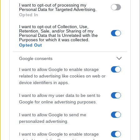
i tuoi video e le tue foto
I want to opt-out of processing my
Personal Data for Targeted Advertising.
Su WhatsApp al numero +39
Opted In
345 356 7512
I want to opt-out of Collection, Use,
Retention, Sale, and/or Sharing of my
Personal Data that Is Unrelated with the
Purposes for which it was collected.
Opted Out
Ricevi le nostre ultime news
Google consents
I want to allow Google to enable storage
da
Google News
related to advertising like cookies on web or
device identifiers in apps.
I want to allow my user data to be sent to
Condividi l'articolo
Google for online advertising purposes.
F
T
Pi
W
S
I want to allow Google to send me
a
w
n
h
h
personalized advertising.
ce
it
te
at
a
Articolo precedente
I want to allow Google to enable storage