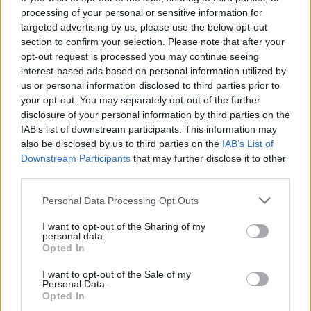
cliccando
qui
processing of your personal or sensitive information for
targeted advertising by us, please use the below opt-out
section to confirm your selection. Please note that after your
Sei già abbonato?
opt-out request is processed you may continue seeing
interest-based ads based on personal information utilized by
Puoi effettuare l'accesso andando nella
us or personal information disclosed to third parties prior to
sezione
Login
dal menù del sito o
your opt-out. You may separately opt-out of the further
disclosure of your personal information by third parties on the
cliccando
qui
IAB’s list of downstream participants. This information may
also be disclosed by us to third parties on the
IAB’s List of
Downstream Participants
that may further disclose it to other
TEMI:
Abbanoa
Sandro Murtas
third parties.
Please note that this website/app uses one or more Google
Notizie in tempo reale?
Personal Data Processing Opt Outs
services and may gather and store information including but
Entra nel canale telegram di
not limited to your visit or usage behaviour. You may click to
I want to opt-out of the Sharing of my
GalluraOggi.it
personal data.
grant or deny consent to Google and its third-party tags to
Opted In
use your data for below specified purposes in below Google
consent section.
I want to opt-out of the Sale of my
Personal Data.
Opted In
Inviaci le tue segnalazioni,