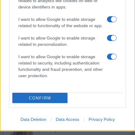
b
te
re
s
re
related to analytics like cookies on web or
Prossimo articolo
device identifiers in apps.
o
r
st
A
o
p
I want to allow Google to enable storage
NOTIZIE RECENTI
related to functionality of the website or app.
k
p
I want to allow Google to enable storage
Le previsioni meteo per il weekend a Olbia e in
related to personalization.
Gallura
I want to allow Google to enable storage
related to security, including authentication
Michelle Hunziker in Gallura, bella anche dal
functionality and fraud prevention, and other
user protection.
vivo: un amico vip svela come fa
Calangianus, dopo le polemiche il centro
CONFIRM
accoglienza minori chiude
Data Deletion
Data Access
Privacy Policy
Olbia, divieto di sosta contro spaccio e degrado:
esplode la protesta