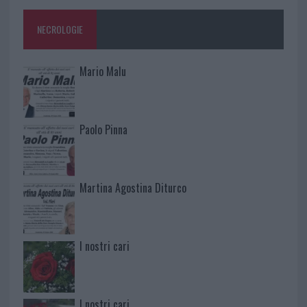
NECROLOGIE
Mario Malu
Paolo Pinna
Martina Agostina Diturco
I nostri cari
I nostri cari