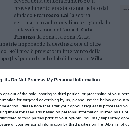
revoca della delibera numero 50. Il
provvedimento era stato annunciato dal
sindaco
Francesco Lai
la scorsa
settimana in aula consiliare e riguarda la
riclassificazione dell’area di
Cala
Finanza
da zona H a zona F2. La
umetrie imponendo la destinazione di oltre
ico. Nell’area è previsto un intervento della
ppo Jhsf per un beach club di lusso con
Villa
ort di Cala Finanza, il Comune di Loiri
i.it -
Do Not Process My Personal Information
era
.
to opt-out of the sale, sharing to third parties, or processing of your per
formation for targeted advertising by us, please use the below opt-out s
ividuato un’altra area edificabile di Porto San
r selection. Please note that after your opt-out request is processed y
al Comune alcun progetto ufficiale. Il sindaco
eing interest-based ads based on personal information utilized by us or
 revoca nasce dopo il riscontro degli uffici su
disclosed to third parties prior to your opt-out. You may separately opt-
a tra cui circa venti moduli prefabbricati a
losure of your personal information by third parties on the IAB’s list of
NEC