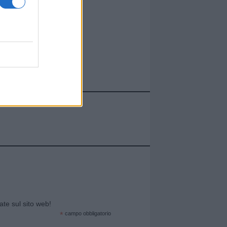
cate sul sito web!
*
campo obbligatorio