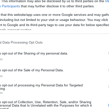
 La delibera approvata a novembre era stata
. This information may also be disclosed by us to third parties on the
IA
Participants
that may further disclose it to other third parties.
verso la procedura della
Zes unica per il
 contrari di Regione e Comune poi respinti sul
 that this website/app uses one or more Google services and may gath
ntato ricorso al Tar della Sardegna che si
including but not limited to your visit or usage behaviour. You may click 
 to Google and its third-party tags to use your data for below specifi
ogle consent section.
l Data Processing Opt Outs
azionali?
o opt-out of the Sharing of my personal data.
In
 mese
cliccando
qui
o opt-out of the Sale of my Personal Data.
In
to opt-out of processing my Personal Data for Targeted
ing.
do nella sezione
Login
dal menù del sito o
In
o opt-out of Collection, Use, Retention, Sale, and/or Sharing
ersonal Data that Is Unrelated with the Purposes for which it
lected.