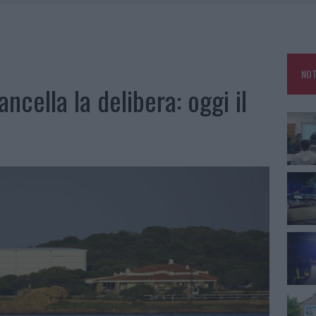
NCIALE AD ARZACHENA, UN FERITO
CON AVIS OLBIA AL DELTA CENTER
ATURE IN CALO
NOT
VINCIA GALLURA PER NUOVE AULE NELLE SCUOLE DI OLBIA
ancella la delibera: oggi il