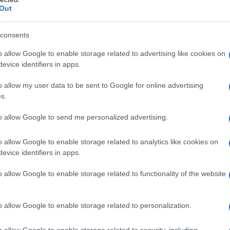
Out
lo
Francesco Lai
Notizie Cala Finanza
 Bay Srl
consents
eale?
o allow Google to enable storage related to advertising like cookies on
gram di GalluraOggi.it
evice identifiers in apps.
o allow my user data to be sent to Google for online advertising
s.
lazioni, i tuoi video e le tue foto
to allow Google to send me personalized advertising.
ro +39 345 356 7512
o allow Google to enable storage related to analytics like cookies on
evice identifiers in apps.
o allow Google to enable storage related to functionality of the website
ime news da
Google News
o allow Google to enable storage related to personalization.
o allow Google to enable storage related to security, including