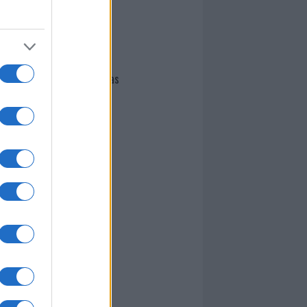
I nostri cari
Giovannimaria Cabras