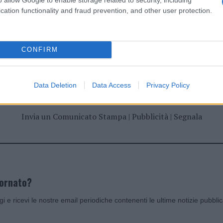
cation functionality and fraud prevention, and other user protection.
CONFIRM
dente
Prossimo articolo
Data Deletion
Data Access
Privacy Policy
Invia un Comunicato Stampa
|
Pubblicità
|
Segnala
iornato?
ggi e ricevi le nostre email periodiche contenenti le ultime notizie pubbli