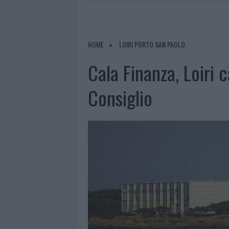
9 AGOSTO 2026
|
INCIDENTE SULLA STRADA PROVI
8 AGOSTO 2026
|
SANGUE, MUSICA E SOLIDARIETÀ 
8 AGOSTO 2026
|
METEO OLBIA 9 AGOSTO, TEMPER
HOME
LOIRI PORTO SAN PAOLO
9 AGOSTO 2026
|
TRE MILIONI DI EURO DALLA PRO
Cala Finanza, Loiri c
Consiglio