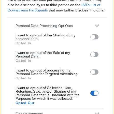
also be disclosed by us to third parties on the
IAB’s List of
Inviaci le tue segnalazioni,
Downstream Participants
that may further disclose it to other
i tuoi video e le tue foto
third parties.
Su WhatsApp al numero +39
Please note that this website/app uses one or more Google
Personal Data Processing Opt Outs
345 356 7512
services and may gather and store information including but
not limited to your visit or usage behaviour. You may click to
I want to opt-out of the Sharing of my
personal data.
grant or deny consent to Google and its third-party tags to
Opted In
use your data for below specified purposes in below Google
consent section.
I want to opt-out of the Sale of my
Ricevi le nostre ultime news
Personal Data.
Opted In
da
Google News
I want to opt-out of processing my
Personal Data for Targeted Advertising.
Opted In
I want to opt-out of Collection, Use,
Condividi l'articolo
Retention, Sale, and/or Sharing of my
Personal Data that Is Unrelated with the
F
T
Pi
W
S
Purposes for which it was collected.
Opted Out
a
w
n
h
h
Google consents