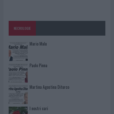
NECROLOGIE
Mario Malu
Paolo Pinna
Martina Agostina Diturco
I nostri cari