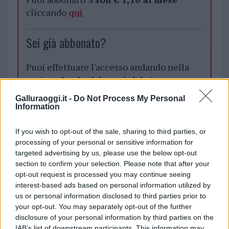
cliccando
qui
Sei già abbonato?
Puoi effettuare l'accesso andando nella
sezione
Login
dal menù del sito o
cliccando
qui
Galluraoggi.it -
Do Not Process My Personal
Information
TEMI:
Comune Di Loiri Porto San Paolo
If you wish to opt-out of the sale, sharing to third parties, or
processing of your personal or sensitive information for
Coronavirus Loiri Porto San Paolo
Francesco Lai
targeted advertising by us, please use the below opt-out
section to confirm your selection. Please note that after your
Notizie in tempo reale?
opt-out request is processed you may continue seeing
Entra nel canale telegram di
interest-based ads based on personal information utilized by
GalluraOggi.it
us or personal information disclosed to third parties prior to
your opt-out. You may separately opt-out of the further
disclosure of your personal information by third parties on the
IAB’s list of downstream participants. This information may