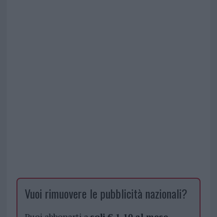
Vuoi rimuovere le pubblicità nazionali?
Puoi abbonarti a
soli € 1,10 al mese