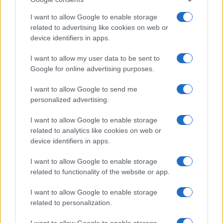
ce
it
te
at
a
Articolo precedente
b
te
re
s
re
I want to allow Google to enable storage
Prossimo articolo
related to advertising like cookies on web or
o
r
st
A
device identifiers in apps.
o
p
I want to allow my user data to be sent to
NOTIZIE RECENTI
k
p
Google for online advertising purposes.
I want to allow Google to send me
Migliori agenzie per l’Attestazione SOA in Italia:
personalized advertising.
lista delle 4 realtà più efficienti nella g…
I want to allow Google to enable storage
related to analytics like cookies on web or
“Sul filo del discorso”: sold out ad Olbia per il
device identifiers in apps.
reading su Atzeni
I want to allow Google to enable storage
related to functionality of the website or app.
La Maddalena, festa per i 30 anni del Diving
center di Tegge
I want to allow Google to enable storage
related to personalization.
Esce di strada con l’auto ad Arzachena: ferito il