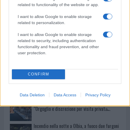
Sangue, musica e solidarietà con Avis Olbia al
related to functionality of the website or app.
Delta Center
I want to allow Google to enable storage
related to personalization.
Meteo Olbia 9 agosto, temperature in calo
I want to allow Google to enable storage
related to security, including authentication
functionality and fraud prevention, and other
Salmo finisce in ospedale a Catania, ma il tour
user protection.
va avanti: “Sicilia, ci sono”
CONFIRM
Jovanotti, Gabry Ponte e Alfa: Olbia ombelico del
mondo per una notte
Data Deletion
Data Access
Privacy Policy
Giorgia Meloni a La Maddalena, la vicesindaco:
“Orgoglio e discrezione per visita privata̶…
Incendio nella notte a Olbia, a fuoco due furgoni