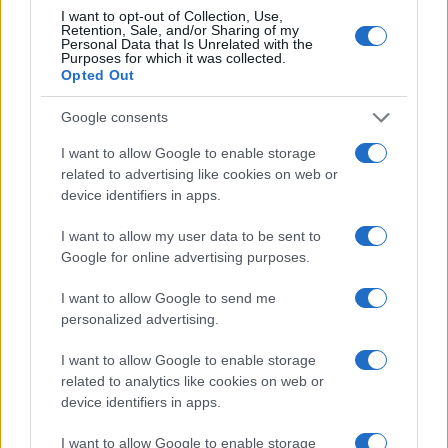
I want to opt-out of Collection, Use,
Retention, Sale, and/or Sharing of my
Ricevi le nostre ultime news
Personal Data that Is Unrelated with the
Purposes for which it was collected.
Opted Out
da
Google News
Google consents
I want to allow Google to enable storage
Condividi l'articolo
related to advertising like cookies on web or
device identifiers in apps.
F
T
Pi
W
S
I want to allow my user data to be sent to
a
w
n
h
h
Google for online advertising purposes.
ce
it
te
at
a
Articolo precedente
I want to allow Google to send me
b
te
re
s
re
Prossimo articolo
personalized advertising.
o
r
st
A
I want to allow Google to enable storage
o
p
related to analytics like cookies on web or
NOTIZIE RECENTI
k
p
device identifiers in apps.
I want to allow Google to enable storage