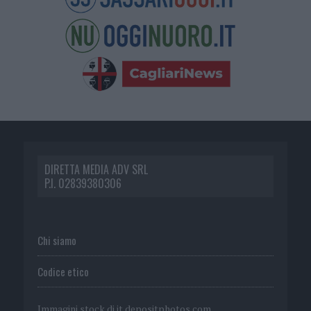
DIRETTA MEDIA ADV SRL
P.I. 02839380306
Chi siamo
Codice etico
Immagini stock di
it.depositphotos.com