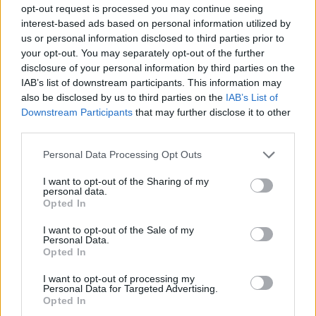
sezione
Login
dal menù del sito o
opt-out request is processed you may continue seeing
cliccando
qui
interest-based ads based on personal information utilized by
us or personal information disclosed to third parties prior to
your opt-out. You may separately opt-out of the further
disclosure of your personal information by third parties on the
TEMI:
Francesco Lai
IAB’s list of downstream participants. This information may
also be disclosed by us to third parties on the
IAB’s List of
Notizie in tempo reale?
Downstream Participants
that may further disclose it to other
Entra nel canale telegram di
third parties.
GalluraOggi.it
Please note that this website/app uses one or more Google
Personal Data Processing Opt Outs
services and may gather and store information including but
not limited to your visit or usage behaviour. You may click to
I want to opt-out of the Sharing of my
personal data.
grant or deny consent to Google and its third-party tags to
Opted In
use your data for below specified purposes in below Google
Inviaci le tue segnalazioni,
consent section.
i tuoi video e le tue foto
I want to opt-out of the Sale of my
Personal Data.
Su WhatsApp al numero +39
Opted In
345 356 7512
I want to opt-out of processing my
Personal Data for Targeted Advertising.
Opted In