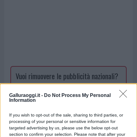
Vuoi rimuovere le pubblicità nazionali?
Puoi abbonarti a
soli € 1,10 al mese
Galluraoggi.it -
Do Not Process My Personal
cliccando
qui
Information
Sei già abbonato?
If you wish to opt-out of the sale, sharing to third parties, or
processing of your personal or sensitive information for
targeted advertising by us, please use the below opt-out
Puoi effettuare l'accesso andando nella
section to confirm your selection. Please note that after your