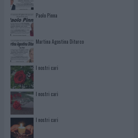
Paolo Pinna
Martina Agostina Diturco
I nostri cari
I nostri cari
I nostri cari