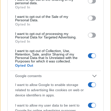
personal data.
grant or deny consent to Google and its third-party tags to
Monte Pino, la fine di un lungo dolore: storia e
Opted In
use your data for below specified purposes in below Google
rinascita della strada che segnò la Gallura
consent section.
I want to opt-out of the Sale of my
Personal Data.
Opted In
Raid nelle campagne di Berchidda, rischio per
la rete elettrica
I want to opt-out of processing my
Personal Data for Targeted Advertising.
Opted In
Monte Pino, via i cancelli del cantiere: la Gallura
I want to opt-out of Collection, Use,
ritrova la strada
Retention, Sale, and/or Sharing of my
Personal Data that Is Unrelated with the
Purposes for which it was collected.
Opted Out
Nuovi stalli residenti a Palau, il Comune
completa l’iter
Google consents
I want to allow Google to enable storage
Film internazionale, casting per comparse in
related to advertising like cookies on web or
device identifiers in apps.
Costa Smeralda
I want to allow my user data to be sent to
Google for online advertising purposes.