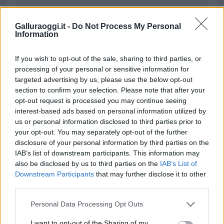
da
Google News
Galluraoggi.it -
Do Not Process My Personal
Information
Condividi l'articolo
If you wish to opt-out of the sale, sharing to third parties, or
processing of your personal or sensitive information for
F
T
Pi
W
S
targeted advertising by us, please use the below opt-out
a
w
n
h
h
section to confirm your selection. Please note that after your
opt-out request is processed you may continue seeing
ce
it
te
at
a
Articolo precedente
interest-based ads based on personal information utilized by
b
te
re
s
re
Prossimo articolo
us or personal information disclosed to third parties prior to
your opt-out. You may separately opt-out of the further
o
r
st
A
disclosure of your personal information by third parties on the
o
p
IAB’s list of downstream participants. This information may
NOTIZIE RECENTI
also be disclosed by us to third parties on the
IAB’s List of
k
p
Downstream Participants
that may further disclose it to other
third parties.
Pausa caffè impeccabile: come scegliere la
Please note that this website/app uses one or more Google
Personal Data Processing Opt Outs
soluzione ideale per la casa e l’ufficio
services and may gather and store information including but
not limited to your visit or usage behaviour. You may click to
I want to opt-out of the Sharing of my