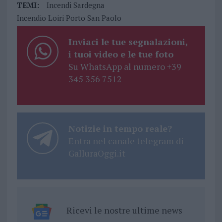
TEMI:
Incendi Sardegna
Incendio Loiri Porto San Paolo
Inviaci le tue segnalazioni,
i tuoi video e le tue foto
Su WhatsApp al numero +39
345 356 7512
Notizie in tempo reale?
Entra nel canale telegram di
GalluraOggi.it
Ricevi le nostre ultime news