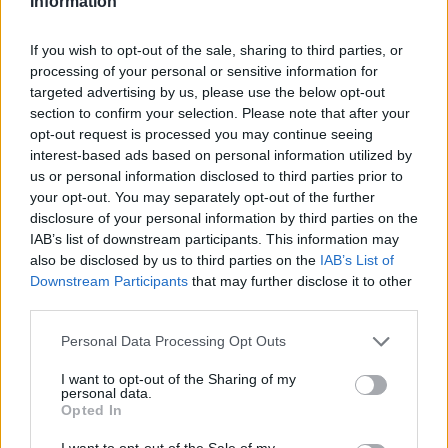
minori, Albieri: “Episodi gravissimi”
Information
If you wish to opt-out of the sale, sharing to third parties, or
Gallura, finti clienti svuotano le suite: furto da
processing of your personal or sensitive information for
50mila nel resort
targeted advertising by us, please use the below opt-out
section to confirm your selection. Please note that after your
opt-out request is processed you may continue seeing
Meteo Olbia 7 agosto, sole e caldo tornano
interest-based ads based on personal information utilized by
protagonisti
us or personal information disclosed to third parties prior to
your opt-out. You may separately opt-out of the further
disclosure of your personal information by third parties on the
Test tunnel Olbia: rampe chiuse ancora fino a
IAB’s list of downstream participants. This information may
fine agosto
also be disclosed by us to third parties on the
IAB’s List of
Downstream Participants
that may further disclose it to other
third parties.
Aggius conquista la classifica delle mete più
amate dell’estate 2026
Please note that this website/app uses one or more Google
Personal Data Processing Opt Outs
services and may gather and store information including but
not limited to your visit or usage behaviour. You may click to
I want to opt-out of the Sharing of my
personal data.
grant or deny consent to Google and its third-party tags to
Opted In
use your data for below specified purposes in below Google
consent section.
I want to opt-out of the Sale of my