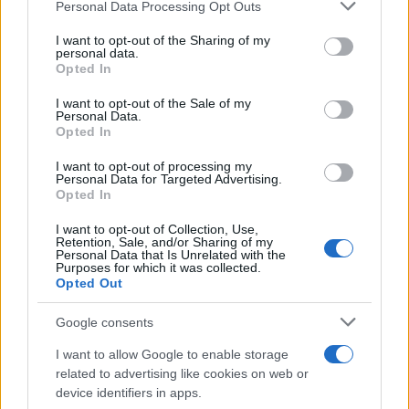
Please note that this website/app uses one or more Google
Personal Data Processing Opt Outs
services and may gather and store information including but
Sangue, musica e solidarietà con Avis Olbia al
not limited to your visit or usage behaviour. You may click to
I want to opt-out of the Sharing of my
Delta Center
personal data.
grant or deny consent to Google and its third-party tags to
Opted In
use your data for below specified purposes in below Google
consent section.
I want to opt-out of the Sale of my
Meteo Olbia 9 agosto, temperature in calo
Personal Data.
Opted In
I want to opt-out of processing my
Personal Data for Targeted Advertising.
Salmo finisce in ospedale a Catania, ma il tour
Opted In
va avanti: “Sicilia, ci sono”
I want to opt-out of Collection, Use,
Retention, Sale, and/or Sharing of my
Personal Data that Is Unrelated with the
Jovanotti, Gabry Ponte e Alfa: Olbia ombelico del
Purposes for which it was collected.
mondo per una notte
Opted Out
Google consents
Giorgia Meloni a La Maddalena, la vicesindaco:
I want to allow Google to enable storage
“Orgoglio e discrezione per visita privata̶…
related to advertising like cookies on web or
device identifiers in apps.