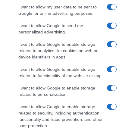
Incendio nella notte a Olbia, a fuoco due furgoni
I want to allow my user data to be sent to
Google for online advertising purposes.
I want to allow Google to send me
A fuoco un deposito con bombole, intervento dei
personalized advertising.
vigili del fuoco a Rudalza
I want to allow Google to enable storage
related to analytics like cookies on web or
device identifiers in apps.
I want to allow Google to enable storage
related to functionality of the website or app.
I want to allow Google to enable storage
related to personalization.
I want to allow Google to enable storage
NECROLOGIE
related to security, including authentication
functionality and fraud prevention, and other
user protection.
Mario Malu