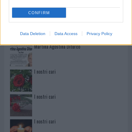
CONFIRM
Paolo Pinna
Data Deletion
Data Access
Privacy Policy
Martina Agostina Diturco
I nostri cari
I nostri cari
I nostri cari