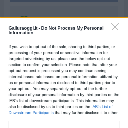
Ricevi le nostre ultime news
Galluraoggi.it -
Do Not Process My Personal
Information
da
Google News
If you wish to opt-out of the sale, sharing to third parties, or
processing of your personal or sensitive information for
Condividi l'articolo
targeted advertising by us, please use the below opt-out
section to confirm your selection. Please note that after your
F
T
Pi
W
S
opt-out request is processed you may continue seeing
a
w
n
h
h
interest-based ads based on personal information utilized by
us or personal information disclosed to third parties prior to
ce
it
te
at
a
Articolo precedente
your opt-out. You may separately opt-out of the further
b
te
re
s
re
disclosure of your personal information by third parties on the
Prossimo articolo
IAB’s list of downstream participants. This information may
o
r
st
A
also be disclosed by us to third parties on the
IAB’s List of
o
p
Downstream Participants
that may further disclose it to other
third parties.
NOTIZIE RECENTI
k
p