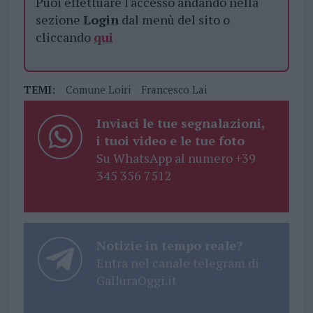
Puoi effettuare l'accesso andando nella
sezione
Login
dal menù del sito o
cliccando
qui
TEMI:
Comune Loiri
Francesco Lai
Inviaci le tue segnalazioni,
i tuoi video e le tue foto
Su WhatsApp al numero +39
345 356 7512
Notizie in tempo reale?
Entra nel canale telegram di
GalluraOggi.it