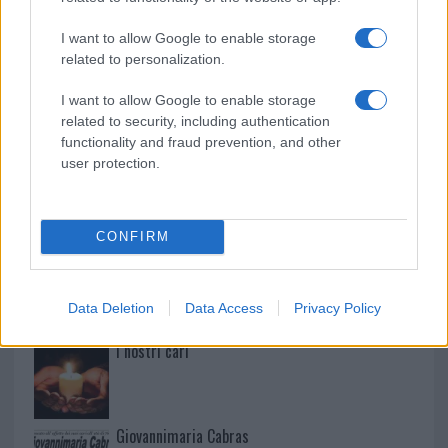
Paolo Pinna
I want to allow Google to enable storage
related to personalization.
Martina Agostina Diturco
I want to allow Google to enable storage
related to security, including authentication
functionality and fraud prevention, and other
user protection.
I nostri cari
CONFIRM
I nostri cari
Data Deletion
Data Access
Privacy Policy
I nostri cari
Giovannimaria Cabras