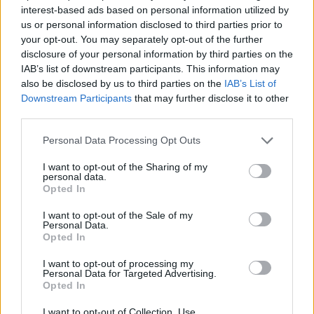
interest-based ads based on personal information utilized by
us or personal information disclosed to third parties prior to
Meteo Olbia 7 agosto, sole e caldo tornano
your opt-out. You may separately opt-out of the further
disclosure of your personal information by third parties on the
protagonisti
IAB’s list of downstream participants. This information may
also be disclosed by us to third parties on the
IAB’s List of
Test tunnel Olbia: rampe chiuse ancora fino a
Downstream Participants
that may further disclose it to other
third parties.
fine agosto
Please note that this website/app uses one or more Google
Personal Data Processing Opt Outs
services and may gather and store information including but
Aggius conquista la classifica delle mete più
not limited to your visit or usage behaviour. You may click to
I want to opt-out of the Sharing of my
amate dell’estate 2026
personal data.
grant or deny consent to Google and its third-party tags to
Opted In
use your data for below specified purposes in below Google
consent section.
I want to opt-out of the Sale of my
Nuovi posti auto in via La Marmora, parcheggio
Personal Data.
provvisorio a La Maddalena
Opted In
I want to opt-out of processing my
Personal Data for Targeted Advertising.
Allarme truffe a Berchidda, falsi incaricati
Opted In
bussano alle porte
I want to opt-out of Collection, Use,