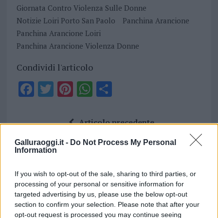
Giornata Contro Violenza Sulle Donne
Notizie Loiri Porto San Paolo
Panchina Arancione
Panchina Arancione Loiri
Panchina Arancione Violenza Donne
Condividi l'articolo
F
T
Pi
W
S
a
w
n
h
h
ce
it
te
at
a
Articolo precedente
b
te
re
s
re
Prossimo articolo
Galluraoggi.it -
Do Not Process My Personal
o
r
st
A
Information
o
p
NOTIZIE RECENTI
If you wish to opt-out of the sale, sharing to third parties, or
k
p
processing of your personal or sensitive information for
targeted advertising by us, please use the below opt-out
Gallura, finti clienti svuotano le suite: furto da
section to confirm your selection. Please note that after your
opt-out request is processed you may continue seeing
50mila nel resort