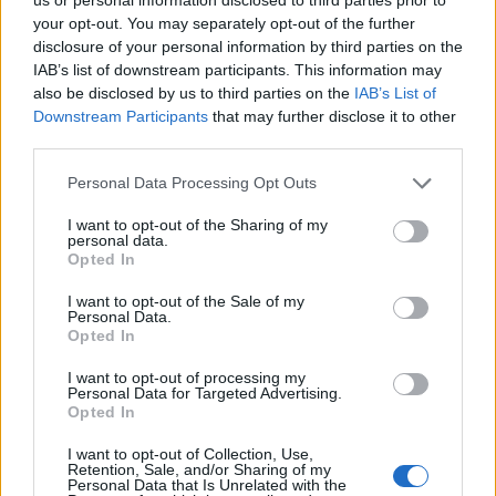
your opt-out. You may separately opt-out of the further
disclosure of your personal information by third parties on the
Vuoi rimuovere le pubblicità nazionali?
IAB’s list of downstream participants. This information may
also be disclosed by us to third parties on the
IAB’s List of
Downstream Participants
that may further disclose it to other
Puoi abbonarti a
soli € 1,10 al mese
third parties.
cliccando
qui
Please note that this website/app uses one or more Google
Personal Data Processing Opt Outs
services and may gather and store information including but
Sei già abbonato?
not limited to your visit or usage behaviour. You may click to
I want to opt-out of the Sharing of my
personal data.
grant or deny consent to Google and its third-party tags to
Opted In
Puoi effettuare l'accesso andando nella
use your data for below specified purposes in below Google
sezione
Login
dal menù del sito o
consent section.
I want to opt-out of the Sale of my
Personal Data.
cliccando
qui
Opted In
I want to opt-out of processing my
Personal Data for Targeted Advertising.
TEMI:
Francesco Lai
Giuseppe Casillo
Opted In
Giuseppe Meloni
Notizie Loiri
Paolo Tecleme
I want to opt-out of Collection, Use,
Residenze Sanitarie Galluresi
Riabilitazione Loiri
Retention, Sale, and/or Sharing of my
Personal Data that Is Unrelated with the
Sanità Loiri
Vila San Giuseppe