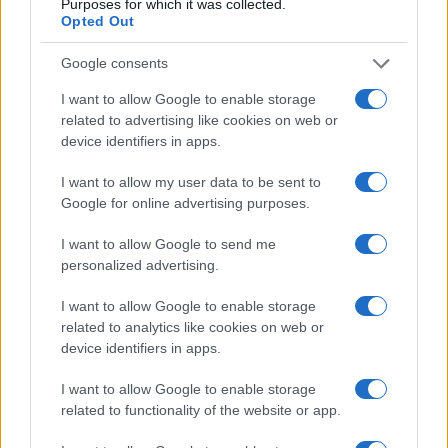
Purposes for which it was collected.
Opted Out
Inviaci le tue segnalazioni,
Google consents
i tuoi video e le tue foto
Su WhatsApp al numero +39
I want to allow Google to enable storage
345 356 7512
related to advertising like cookies on web or
device identifiers in apps.
I want to allow my user data to be sent to
Google for online advertising purposes.
Notizie in tempo reale?
Entra nel canale telegram di
I want to allow Google to send me
personalized advertising.
GalluraOggi.it
I want to allow Google to enable storage
related to analytics like cookies on web or
device identifiers in apps.
Ricevi le nostre ultime news
I want to allow Google to enable storage
related to functionality of the website or app.
da
Google News