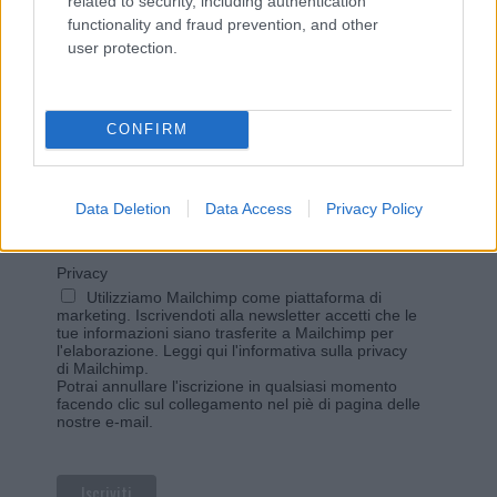
related to security, including authentication
functionality and fraud prevention, and other
user protection.
Vuoi rimanere sempre aggiornato?
Iscriviti alla newsletter di Gallura Oggi e ricevi le nostre
email periodiche contenenti le ultime notizie pubblicate
CONFIRM
sul sito web!
*
campo obbligatorio
*
Indirizzo email
Data Deletion
Data Access
Privacy Policy
Privacy
Utilizziamo Mailchimp come piattaforma di
marketing. Iscrivendoti alla newsletter accetti che le
tue informazioni siano trasferite a Mailchimp per
l'elaborazione.
Leggi qui l'informativa sulla privacy
di Mailchimp
.
Potrai annullare l'iscrizione in qualsiasi momento
facendo clic sul collegamento nel piè di pagina delle
nostre e-mail.