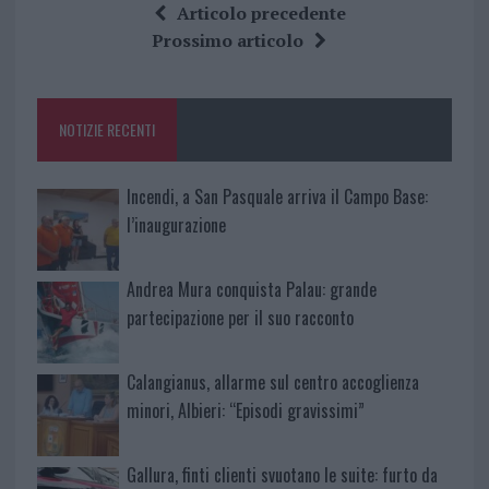
ce
it
te
at
a
Articolo precedente
b
te
re
s
re
Prossimo articolo
o
r
st
A
o
p
NOTIZIE RECENTI
k
p
Incendi, a San Pasquale arriva il Campo Base:
l’inaugurazione
Andrea Mura conquista Palau: grande
partecipazione per il suo racconto
Calangianus, allarme sul centro accoglienza
minori, Albieri: “Episodi gravissimi”
Gallura, finti clienti svuotano le suite: furto da