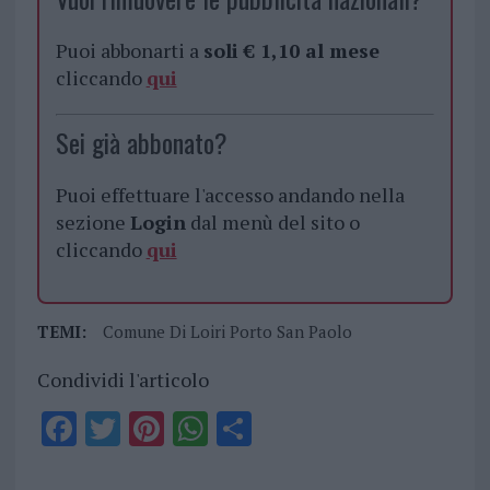
Puoi abbonarti a
soli € 1,10 al mese
cliccando
qui
Sei già abbonato?
Puoi effettuare l'accesso andando nella
sezione
Login
dal menù del sito o
cliccando
qui
TEMI:
Comune Di Loiri Porto San Paolo
Condividi l'articolo
F
T
Pi
W
S
a
w
n
h
h