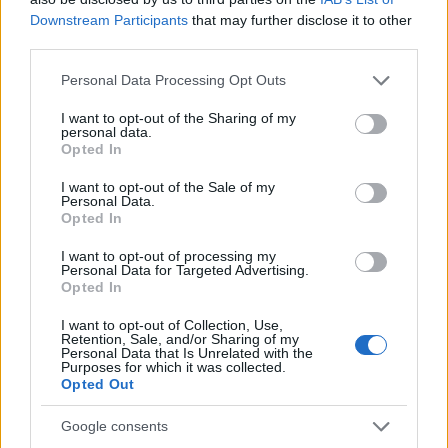
Downstream Participants
that may further disclose it to other
third parties.
NECROLOGIE
Please note that this website/app uses one or more Google
Personal Data Processing Opt Outs
services and may gather and store information including but
not limited to your visit or usage behaviour. You may click to
I want to opt-out of the Sharing of my
personal data.
Mario Malu
grant or deny consent to Google and its third-party tags to
Opted In
use your data for below specified purposes in below Google
consent section.
I want to opt-out of the Sale of my
Personal Data.
Paolo Pinna
Opted In
I want to opt-out of processing my
Personal Data for Targeted Advertising.
Opted In
Martina Agostina Diturco
I want to opt-out of Collection, Use,
Retention, Sale, and/or Sharing of my
Personal Data that Is Unrelated with the
Purposes for which it was collected.
Opted Out
I nostri cari
Google consents