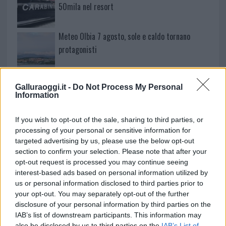
50mila nel resort
Meteo Olbia 7 agosto, sole e caldo tornano
protagonisti
Test tunnel Olbia: rampe chiuse ancora fino a
Galluraoggi.it -
Do Not Process My Personal
fine agosto
Information
If you wish to opt-out of the sale, sharing to third parties, or
Aggius conquista la classifica delle mete più
processing of your personal or sensitive information for
amate dell’estate 2026
targeted advertising by us, please use the below opt-out
section to confirm your selection. Please note that after your
opt-out request is processed you may continue seeing
interest-based ads based on personal information utilized by
us or personal information disclosed to third parties prior to
your opt-out. You may separately opt-out of the further
disclosure of your personal information by third parties on the
IAB’s list of downstream participants. This information may
also be disclosed by us to third parties on the
IAB’s List of