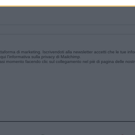
ggi e ricevi le nostre email periodiche contenenti le ultime notizie pubbli
aforma di marketing. Iscrivendoti alla newsletter accetti che le tue info
qui l'informativa sulla privacy di Mailchimp
.
siasi momento facendo clic sul collegamento nel piè di pagina delle nostr