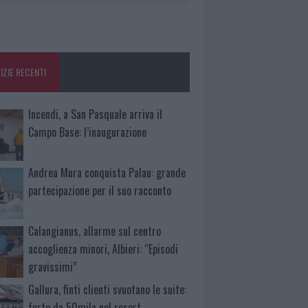
IZIE RECENTI
Incendi, a San Pasquale arriva il
Campo Base: l’inaugurazione
Andrea Mura conquista Palau: grande
partecipazione per il suo racconto
Calangianus, allarme sul centro
accoglienza minori, Albieri: “Episodi
gravissimi”
Gallura, finti clienti svuotano le suite:
furto da 50mila nel resort