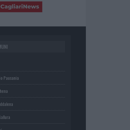
MUNI
io Pausania
chena
ddalena
Gallura