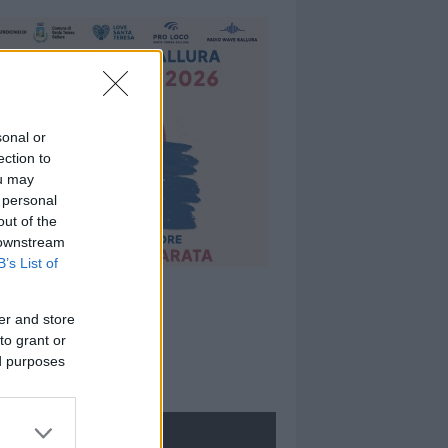
sonal or
ection to
ou may
 personal
out of the
 downstream
B’s List of
er and store
to grant or
ed purposes
ROLOGIE