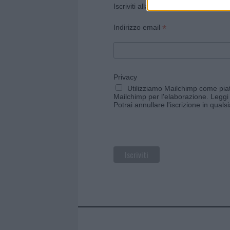
Iscriviti alla newsletter di Gallura O
*
Indirizzo email
Privacy
Utilizziamo Mailchimp come piatt
Mailchimp per l'elaborazione.
Leggi 
Potrai annullare l'iscrizione in qual