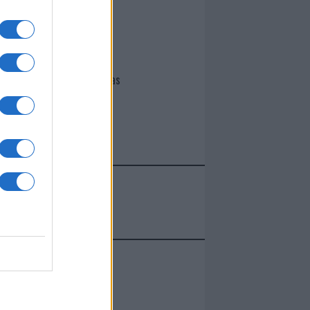
I nostri cari
Giovannimaria Cabras