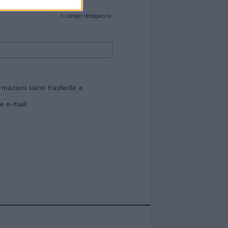
cate sul sito web!
*
campo obbligatorio
rmazioni siano trasferite a
e e-mail.