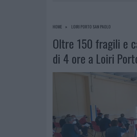
6 AGOSTO 2026
|
METEO OLBIA 7 AGOSTO, SOLE 
6 AGOSTO 2026
|
INCENDI, A SAN PASQUALE ARRIV
6 AGOSTO 2026
|
ANDREA MURA CONQUISTA PALAU
HOME
LOIRI PORTO SAN PAOLO
6 AGOSTO 2026
|
CALANGIANUS, ALLARME SUL CENT
Oltre 150 fragili e 
di 4 ore a Loiri Por