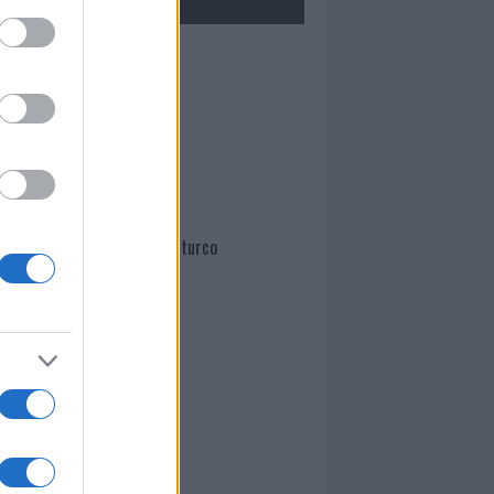
Mario Malu
Paolo Pinna
Martina Agostina Diturco
I nostri cari
I nostri cari