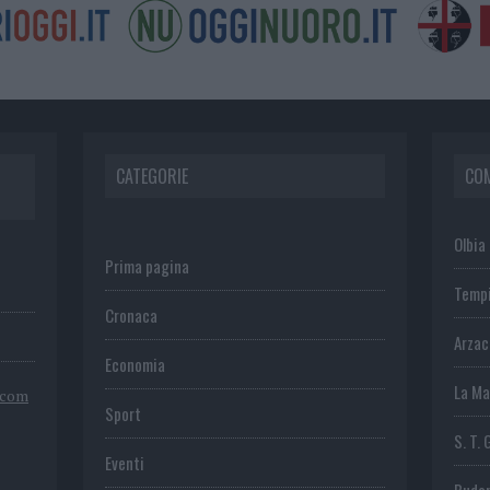
CATEGORIE
CO
Olbia
Prima pagina
Temp
Cronaca
Arza
Economia
La Ma
.com
Sport
S. T. 
Eventi