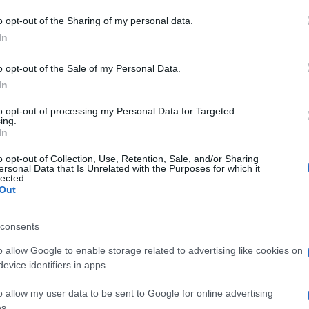
o opt-out of the Sharing of my personal data.
 mese
cliccando
qui
In
o opt-out of the Sale of my Personal Data.
In
do nella sezione
Login
dal menù del sito o
to opt-out of processing my Personal Data for Targeted
ing.
In
o opt-out of Collection, Use, Retention, Sale, and/or Sharing
ersonal Data that Is Unrelated with the Purposes for which it
lo
Vaccini Loiri Porto San Paolo
lected.
Out
consents
o allow Google to enable storage related to advertising like cookies on
evice identifiers in apps.
dente
Prossimo articolo
o allow my user data to be sent to Google for online advertising
s.