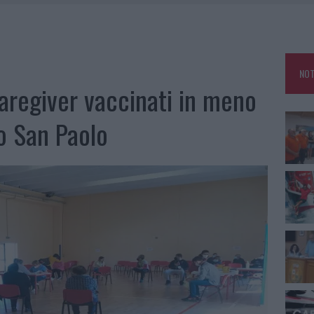
E CALDO TORNANO PROTAGONISTI
A IL CAMPO BASE: L’INAUGURAZIONE
: GRANDE PARTECIPAZIONE PER IL SUO RACCONTO
NOT
RO ACCOGLIENZA MINORI, ALBIERI: “EPISODI GRAVISSIMI”
caregiver vaccinati in meno
to San Paolo