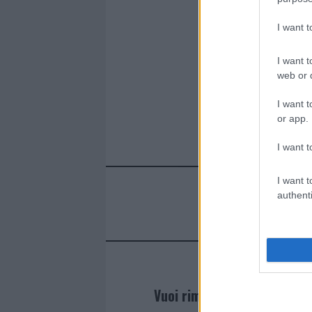
o
r
st
A
I want 
o
p
k
p
I want t
web or d
I want t
or app.
I want t
I want t
authenti
Vuoi rimanere sempre agg