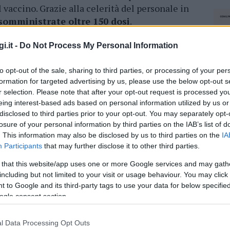
vaccino. Grazie alla celerità del personale in
somministrate oltre 150 dosi
.
oiri Porto San Paolo ai quali è stata
i.it -
Do Not Process My Personal Information
o circa 700
, altri 150 circa si sono recati
ttraverso i
medici di base
al proprio
to opt-out of the sale, sharing to third parties, or processing of your per
e al di sotto dei sessanta anni si supererà il
formation for targeted advertising by us, please use the below opt-out s
r selection. Please note that after your opt-out request is processed y
.
eing interest-based ads based on personal information utilized by us or
disclosed to third parties prior to your opt-out. You may separately opt-
ando per la riuscita della campagna vaccinale,
losure of your personal information by third parties on the IAB’s list of
Ats e i medici di base, la polizia locale e la
. This information may also be disclosed by us to third parties on the
IA
a il sindaco Francesco Lai – . Una grande
Participants
that may further disclose it to other third parties.
e quante più persone possibili. Adesso però,
 that this website/app uses one or more Google services and may gath
vulnerabili, venga data
priorità anche agli
including but not limited to your visit or usage behaviour. You may click 
r poter sperare di
riaprire il prima possibile
 to Google and its third-party tags to use your data for below specifi
partire l’economia dei nostri paesi”.
ogle consent section.
l Data Processing Opt Outs
azionali?
NEC