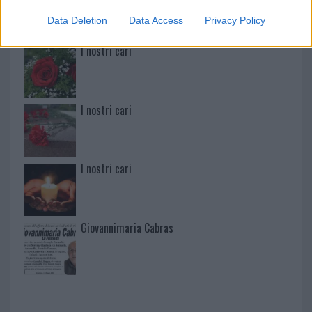
Data Deletion
Data Access
Privacy Policy
I nostri cari
I nostri cari
I nostri cari
Giovannimaria Cabras