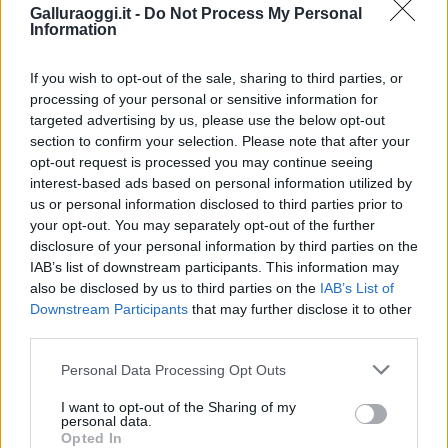
Galluraoggi.it -
Do Not Process My Personal
Condividi l'articolo
Information
F
T
Pi
W
S
If you wish to opt-out of the sale, sharing to third parties, or
a
w
n
h
h
processing of your personal or sensitive information for
targeted advertising by us, please use the below opt-out
ce
it
te
at
a
Articolo precedente
section to confirm your selection. Please note that after your
b
te
re
s
re
opt-out request is processed you may continue seeing
Prossimo articolo
interest-based ads based on personal information utilized by
o
r
st
A
us or personal information disclosed to third parties prior to
o
p
your opt-out. You may separately opt-out of the further
disclosure of your personal information by third parties on the
NOTIZIE RECENTI
k
p
IAB’s list of downstream participants. This information may
also be disclosed by us to third parties on the
IAB’s List of
Controlli rafforzati in Costa Smeralda, 20
Downstream Participants
that may further disclose it to other
third parties.
arresti e 135 denunce
Please note that this website/app uses one or more Google
Personal Data Processing Opt Outs
services and may gather and store information including but
Tre milioni di euro dalla Provincia Gallura per
not limited to your visit or usage behaviour. You may click to
I want to opt-out of the Sharing of my
nuove aule nelle scuole di Olbia
personal data.
grant or deny consent to Google and its third-party tags to
Opted In