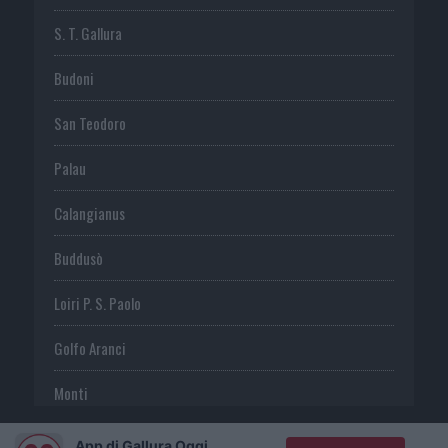
S. T. Gallura
Budoni
San Teodoro
Palau
Calangianus
Buddusò
Loiri P. S. Paolo
Golfo Aranci
Monti
Telti
App di Gallura Oggi