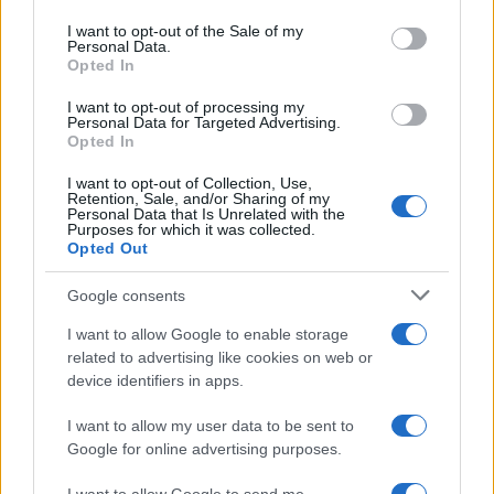
use your data for below specified purposes in below Google
consent section.
I want to opt-out of the Sale of my
Incidente sulla provinciale 125, paura tra Olbia e
Personal Data.
Arzachena
Opted In
I want to opt-out of processing my
Personal Data for Targeted Advertising.
Incidente sulla strada provinciale ad Arzachena,
Opted In
un ferito
I want to opt-out of Collection, Use,
Retention, Sale, and/or Sharing of my
Personal Data that Is Unrelated with the
Sangue, musica e solidarietà con Avis Olbia al
Purposes for which it was collected.
Delta Center
Opted Out
Google consents
Meteo Olbia 9 agosto, temperature in calo
I want to allow Google to enable storage
related to advertising like cookies on web or
device identifiers in apps.
Salmo finisce in ospedale a Catania, ma il tour
I want to allow my user data to be sent to
va avanti: “Sicilia, ci sono”
Google for online advertising purposes.