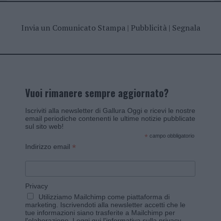
Invia un Comunicato Stampa
|
Pubblicità
|
Segnala
Vuoi rimanere sempre aggiornato?
Iscriviti alla newsletter di Gallura Oggi e ricevi le nostre
email periodiche contenenti le ultime notizie pubblicate
sul sito web!
*
campo obbligatorio
*
Indirizzo email
Privacy
Utilizziamo Mailchimp come piattaforma di
marketing. Iscrivendoti alla newsletter accetti che le
tue informazioni siano trasferite a Mailchimp per
l'elaborazione.
Leggi qui l'informativa sulla privacy