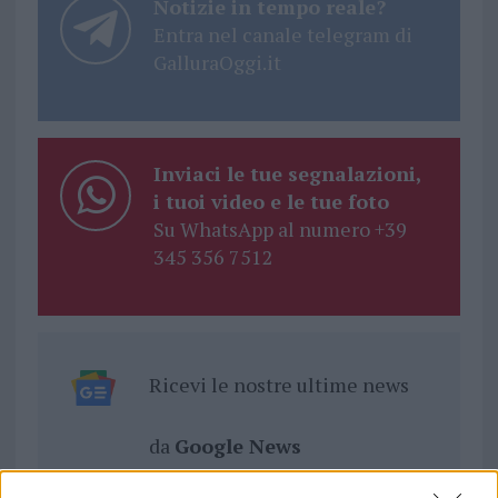
Notizie in tempo reale?
Entra nel canale telegram di
GalluraOggi.it
Inviaci le tue segnalazioni,
i tuoi video e le tue foto
Su WhatsApp al numero +39
345 356 7512
Ricevi le nostre ultime news
da
Google News