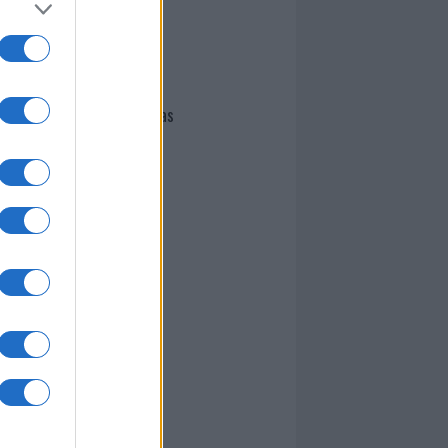
I nostri cari
Giovannimaria Cabras