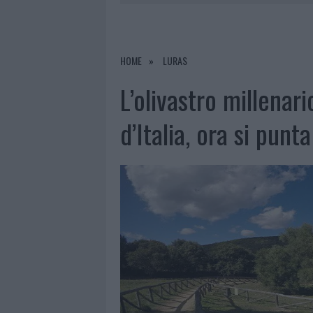
7 AGOSTO 2026
|
CALANGIANUS, DOPO LE POLEMIC
7 AGOSTO 2026
|
OLBIA, DIVIETO DI SOSTA CONT
7 AGOSTO 2026
|
PAUSA CAFFÈ IMPECCABILE: COME 
HOME
LURAS
7 AGOSTO 2026
|
LE PREVISIONI METEO PER IL WEE
L’olivastro millenar
d’Italia, ora si punt