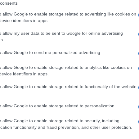
consents
o allow Google to enable storage related to advertising like cookies on
evice identifiers in apps.
eale?
o allow my user data to be sent to Google for online advertising
gram di GalluraOggi.it
s.
to allow Google to send me personalized advertising.
o allow Google to enable storage related to analytics like cookies on
ime news da
Google News
evice identifiers in apps.
o allow Google to enable storage related to functionality of the website
o allow Google to enable storage related to personalization.
o allow Google to enable storage related to security, including
cation functionality and fraud prevention, and other user protection.
dente
Prossimo articolo