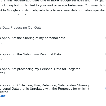
 that this website/app uses one or more Google services and may gath
including but not limited to your visit or usage behaviour. You may click 
 to Google and its third-party tags to use your data for below specifi
ogle consent section.
azionali?
l Data Processing Opt Outs
 mese
cliccando
qui
o opt-out of the Sharing of my personal data.
In
o opt-out of the Sale of my Personal Data.
In
do nella sezione
Login
dal menù del sito o
to opt-out of processing my Personal Data for Targeted
ing.
In
o opt-out of Collection, Use, Retention, Sale, and/or Sharing
zie Luras
Olivastro Luras
Olivastro Secolare
ersonal Data that Is Unrelated with the Purposes for which it
lected.
Out
lazioni, i tuoi video e le tue foto
ro +39 345 356 7512