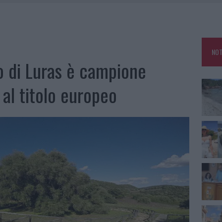
HE IL CENTRO ACCOGLIENZA MINORI CHIUDE
RO SPACCIO E DEGRADO: ESPLODE LA PROTESTA
SCEGLIERE LA SOLUZIONE IDEALE PER LA CASA E L’UFFICIO
NOT
KEND A OLBIA E IN GALLURA
io di Luras è campione
a al titolo europeo