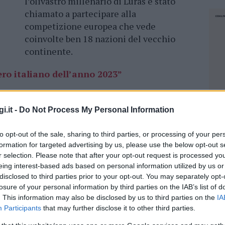
l’olivastro millenario di Luras è stato
chiamato a partecipare alla
competizione europea che vede
coinvolte ben 18 nazioni del vecchio
continente.
ero italiano dell’anno 2023”
sicuramente s’Ozzastru riuscirà a vincere,
i.it -
Do Not Process My Personal Information
dal 1 febbraio 2024. Per votare c’è tempo fino al
ul link
https://www.treeoftheyear.org/vote
to opt-out of the sale, sharing to third parties, or processing of your per
formation for targeted advertising by us, please use the below opt-out s
ta al giorno per tutta la durata delle votazioni.
r selection. Please note that after your opt-out request is processed y
e di Vigilanza Ambientale per aver promosso
eing interest-based ads based on personal information utilized by us or
mune di Luras
– la RAS – Regione Autonoma
disclosed to third parties prior to your opt-out. You may separately opt-
ferimento all’Assessorato all’Ambiente, per
losure of your personal information by third parties on the IAB’s list of
. This information may also be disclosed by us to third parties on the
IA
 questi mesi. Se vince l’olivastro, vince Luras,
Participants
that may further disclose it to other third parties.
intera Sardegna una terra di centenari e di
NEC
ire”.