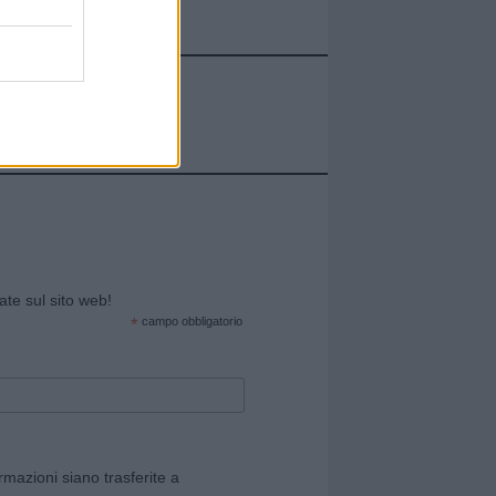
cate sul sito web!
*
campo obbligatorio
rmazioni siano trasferite a