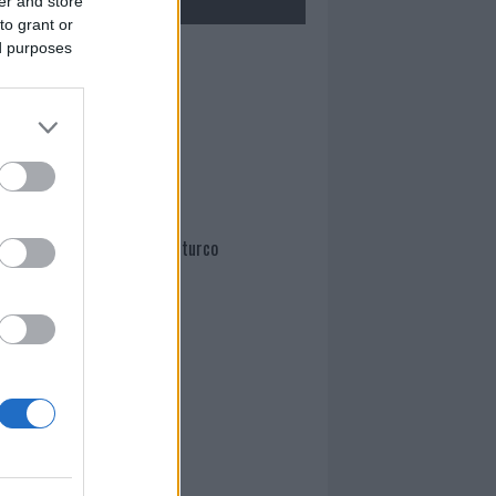
er and store
to grant or
ed purposes
Mario Malu
Paolo Pinna
Martina Agostina Diturco
I nostri cari
I nostri cari