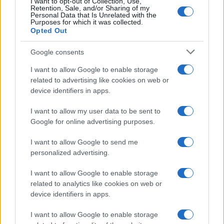
I want to opt-out of Collection, Use,
Retention, Sale, and/or Sharing of my
Personal Data that Is Unrelated with the
Purposes for which it was collected.
Opted Out
Google consents
I want to allow Google to enable storage
related to advertising like cookies on web or
Invia un Comunicato Stampa
|
Pubblicità
|
Segnala
device identifiers in apps.
I want to allow my user data to be sent to
Google for online advertising purposes.
I want to allow Google to send me
Vuoi rimanere sempre aggiornato?
personalized advertising.
Iscriviti alla newsletter di Gallura Oggi e ricevi le nostre
I want to allow Google to enable storage
email periodiche contenenti le ultime notizie pubblicate
related to analytics like cookies on web or
sul sito web!
device identifiers in apps.
*
campo obbligatorio
*
Indirizzo email
I want to allow Google to enable storage