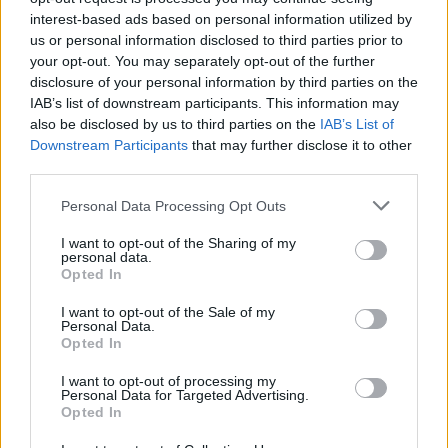
interest-based ads based on personal information utilized by
Paolo Pinna
us or personal information disclosed to third parties prior to
your opt-out. You may separately opt-out of the further
disclosure of your personal information by third parties on the
IAB’s list of downstream participants. This information may
Martina Agostina Diturco
also be disclosed by us to third parties on the
IAB’s List of
Downstream Participants
that may further disclose it to other
third parties.
I nostri cari
Please note that this website/app uses one or more Google
Personal Data Processing Opt Outs
services and may gather and store information including but
not limited to your visit or usage behaviour. You may click to
I want to opt-out of the Sharing of my
personal data.
grant or deny consent to Google and its third-party tags to
Opted In
I nostri cari
use your data for below specified purposes in below Google
consent section.
I want to opt-out of the Sale of my
Personal Data.
Opted In
I nostri cari
I want to opt-out of processing my
Personal Data for Targeted Advertising.
Opted In
Giovannimaria Cabras