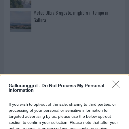
Meteo Olbia 6 agosto, migliora il tempo in
Gallura
Galluraoggi.it -
Do Not Process My Personal
Information
NECROLOGIE
If you wish to opt-out of the sale, sharing to third parties, or
Mario Malu
processing of your personal or sensitive information for
targeted advertising by us, please use the below opt-out
section to confirm your selection. Please note that after your
opt-out request is processed you may continue seeing