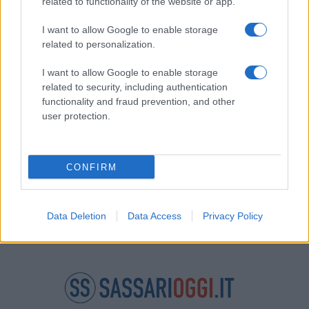
related to functionality of the website or app.
I want to allow Google to enable storage
Privacy
related to personalization.
Utilizziamo Mailchimp come piattaforma di
marketing. Iscrivendoti alla newsletter accetti che le
tue informazioni siano trasferite a Mailchimp per
I want to allow Google to enable storage
l'elaborazione.
Leggi qui l'informativa sulla privacy
related to security, including authentication
di Mailchimp
.
functionality and fraud prevention, and other
Potrai annullare l'iscrizione in qualsiasi momento
facendo clic sul collegamento nel piè di pagina delle
user protection.
nostre e-mail.
CONFIRM
Data Deletion
Data Access
Privacy Policy