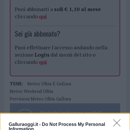
Puoi abbonarti a
soli € 1,10 al mese
cliccando
qui
Sei già abbonato?
Puoi effettuare l'accesso andando nella
sezione
Login
dal menù del sito o
cliccando
qui
TEMI:
Meteo Olbia E Gallura
Meteo Weekend Olbia
Previsioni Meteo Olbia Gallura
Notizie in tempo reale?
Entra nel canale telegram di
Galluraoggi.it -
Do Not Process My Personal
GalluraOggi.it
Information