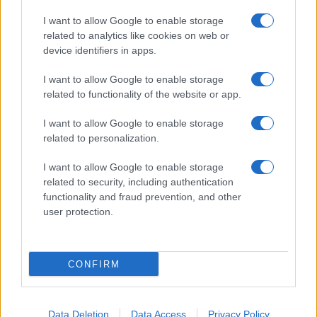
I want to allow Google to enable storage
Olbia, divieto di sosta contro spaccio e degrado:
related to analytics like cookies on web or
device identifiers in apps.
esplode la protesta
I want to allow Google to enable storage
Pausa caffè impeccabile: come scegliere la
related to functionality of the website or app.
soluzione ideale per la casa e l’ufficio
I want to allow Google to enable storage
related to personalization.
Monte Pino, la fine di un lungo dolore: storia e
I want to allow Google to enable storage
rinascita della strada che segnò la Gallura
related to security, including authentication
functionality and fraud prevention, and other
user protection.
Raid nelle campagne di Berchidda, rischio per
la rete elettrica
CONFIRM
Data Deletion
Data Access
Privacy Policy