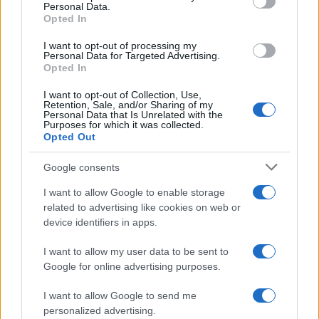
F
T
Pi
W
S
Personal Data.
Opted In
a
w
n
h
h
ce
it
te
at
a
I want to opt-out of processing my
Articolo precedente
Personal Data for Targeted Advertising.
b
te
re
s
re
Opted In
Prossimo articolo
o
r
st
A
I want to opt-out of Collection, Use,
Retention, Sale, and/or Sharing of my
o
p
Personal Data that Is Unrelated with the
Purposes for which it was collected.
NOTIZIE RECENTI
k
p
Opted Out
Google consents
Le previsioni meteo per il weekend a Olbia e in
Gallura
I want to allow Google to enable storage
related to advertising like cookies on web or
device identifiers in apps.
Michelle Hunziker in Gallura, bella anche dal
vivo: un amico vip svela come fa
I want to allow my user data to be sent to
Google for online advertising purposes.
Calangianus, dopo le polemiche il centro
I want to allow Google to send me
personalized advertising.
accoglienza minori chiude