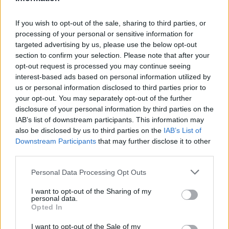
If you wish to opt-out of the sale, sharing to third parties, or
processing of your personal or sensitive information for
Inviaci le tue segnalazioni,
targeted advertising by us, please use the below opt-out
section to confirm your selection. Please note that after your
i tuoi video e le tue foto
opt-out request is processed you may continue seeing
Su WhatsApp al numero +39
interest-based ads based on personal information utilized by
345 356 7512
us or personal information disclosed to third parties prior to
your opt-out. You may separately opt-out of the further
disclosure of your personal information by third parties on the
IAB’s list of downstream participants. This information may
also be disclosed by us to third parties on the
IAB’s List of
Downstream Participants
that may further disclose it to other
Ricevi le nostre ultime news
third parties.
da
Google News
Please note that this website/app uses one or more Google
Personal Data Processing Opt Outs
services and may gather and store information including but
not limited to your visit or usage behaviour. You may click to
I want to opt-out of the Sharing of my
personal data.
grant or deny consent to Google and its third-party tags to
Opted In
Condividi l'articolo
use your data for below specified purposes in below Google
consent section.
I want to opt-out of the Sale of my