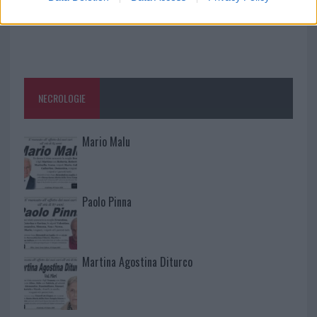
NECROLOGIE
Mario Malu
Paolo Pinna
Martina Agostina Diturco