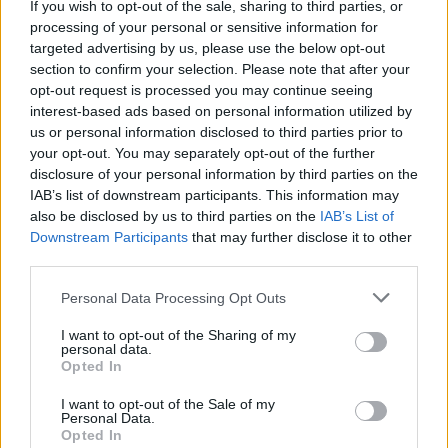
If you wish to opt-out of the sale, sharing to third parties, or
b
te
re
s
re
Prossimo articolo
processing of your personal or sensitive information for
o
r
st
A
targeted advertising by us, please use the below opt-out
section to confirm your selection. Please note that after your
o
p
opt-out request is processed you may continue seeing
NOTIZIE RECENTI
k
p
interest-based ads based on personal information utilized by
us or personal information disclosed to third parties prior to
your opt-out. You may separately opt-out of the further
Michelle Hunziker in Gallura, bella anche dal
disclosure of your personal information by third parties on the
vivo: un amico vip svela come fa
IAB’s list of downstream participants. This information may
also be disclosed by us to third parties on the
IAB’s List of
Downstream Participants
that may further disclose it to other
Calangianus, dopo le polemiche il centro
third parties.
accoglienza minori chiude
Please note that this website/app uses one or more Google
Personal Data Processing Opt Outs
services and may gather and store information including but
Olbia, divieto di sosta contro spaccio e degrado:
not limited to your visit or usage behaviour. You may click to
I want to opt-out of the Sharing of my
personal data.
grant or deny consent to Google and its third-party tags to
esplode la protesta
Opted In
use your data for below specified purposes in below Google
consent section.
I want to opt-out of the Sale of my
Pausa caffè impeccabile: come scegliere la
Personal Data.
Opted In
soluzione ideale per la casa e l’ufficio