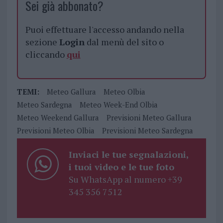
Sei già abbonato?
Puoi effettuare l'accesso andando nella
sezione
Login
dal menù del sito o
cliccando
qui
TEMI:
Meteo Gallura
Meteo Olbia
Meteo Sardegna
Meteo Week-End Olbia
Meteo Weekend Gallura
Previsioni Meteo Gallura
Previsioni Meteo Olbia
Previsioni Meteo Sardegna
Inviaci le tue segnalazioni,
i tuoi video e le tue foto
Su WhatsApp al numero +39
345 356 7512