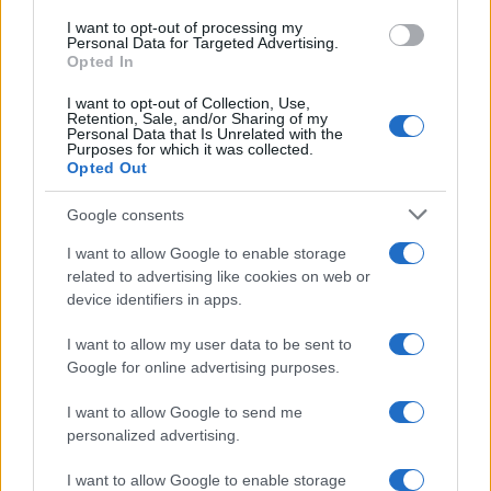
I want to opt-out of processing my
Personal Data for Targeted Advertising.
Monte Pino, la fine di un lungo dolore: storia e
Opted In
rinascita della strada che segnò la Gallura
I want to opt-out of Collection, Use,
Retention, Sale, and/or Sharing of my
Personal Data that Is Unrelated with the
Purposes for which it was collected.
Raid nelle campagne di Berchidda, rischio per
Opted Out
la rete elettrica
Google consents
Monte Pino, via i cancelli del cantiere: la Gallura
I want to allow Google to enable storage
ritrova la strada
related to advertising like cookies on web or
device identifiers in apps.
I want to allow my user data to be sent to
Google for online advertising purposes.
I want to allow Google to send me
personalized advertising.
I want to allow Google to enable storage