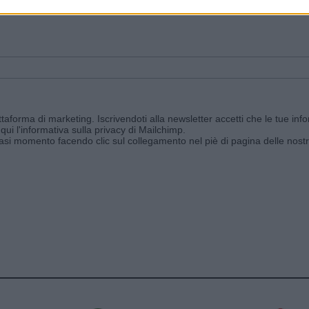
ggi e ricevi le nostre email periodiche contenenti le ultime notizie pubbli
aforma di marketing. Iscrivendoti alla newsletter accetti che le tue info
qui l'informativa sulla privacy di Mailchimp
.
siasi momento facendo clic sul collegamento nel piè di pagina delle nostr