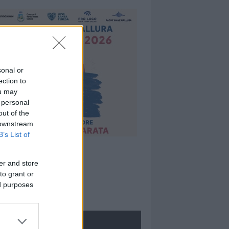
sonal or
ection to
ou may
 personal
out of the
 downstream
B’s List of
er and store
to grant or
ed purposes
ROLOGIE