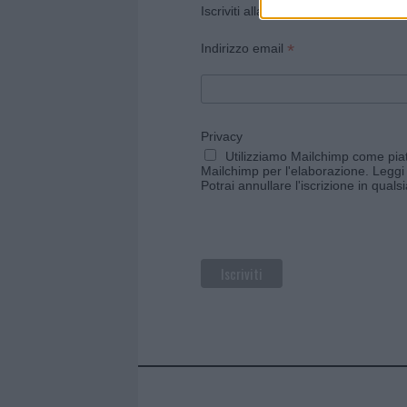
Iscriviti alla newsletter di Gallura O
*
Indirizzo email
Privacy
Utilizziamo Mailchimp come piatt
Mailchimp per l'elaborazione.
Leggi 
Potrai annullare l'iscrizione in qual