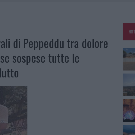
TTI ALLA ZUPPA GALLURESE: GLI APPUNTAMENTI DA NON PERDERE
ARMORA, PARCHEGGIO PROVVISORIO A LA MADDALENA
FALSI INCARICATI BUSSANO ALLE PORTE
NOT
A OLBIA, LA PRIMA AL MOLO BRIN È UN SUCCESSO
rali di Peppeddu tra dolore
ese sospese tutte le
lutto