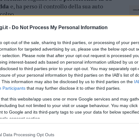
idda
e, ha perso il controllo della sua auto
colpo.
tuita alla famiglia, e oggi pomeriggio alle
i.it -
Do Not Process My Personal Information
erali a Monti.
Fresu era molto conosciuto a
Peppeddu” e lavorava in uno dei cantieri della
to opt-out of the sale, sharing to third parties, or processing of your per
formation for targeted advertising by us, please use the below opt-out s
a, il rally ed era ben voluto da tutti.
r selection. Please note that after your opt-out request is processed y
eing interest-based ads based on personal information utilized by us or
a morte del giovane ragazzo.
Una famiglia
disclosed to third parties prior to your opt-out. You may separately opt-
o dal dolore.
In segno di lutto è stata sospesa
losure of your personal information by third parties on the IAB’s list of
ghj in programma nella giornata di ieri,
. This information may also be disclosed by us to third parties on the
IA
abato all’arrivo della notizia, verso le 22, è
Participants
that may further disclose it to other third parties.
i da sposa organizzato dal Comitato della festa
 that this website/app uses one or more Google services and may gath
including but not limited to your visit or usage behaviour. You may click 
 to Google and its third-party tags to use your data for below specifi
ogle consent section.
l Data Processing Opt Outs
NEC