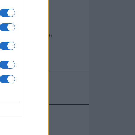
I nostri cari
Giovannimaria Cabras