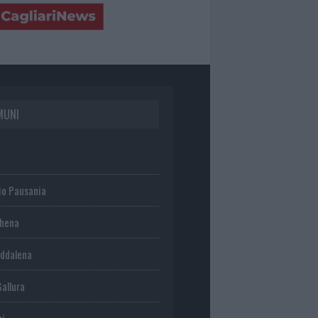
MUNI
io Pausania
chena
ddalena
Gallura