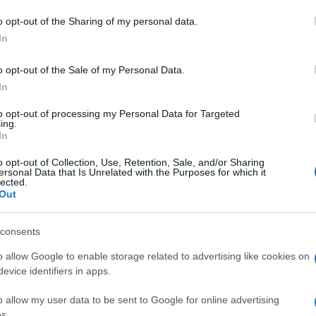
o opt-out of the Sharing of my personal data.
azionali?
In
 mese
cliccando
qui
o opt-out of the Sale of my Personal Data.
In
to opt-out of processing my Personal Data for Targeted
ing.
In
do nella sezione
Login
dal menù del sito o
o opt-out of Collection, Use, Retention, Sale, and/or Sharing
ersonal Data that Is Unrelated with the Purposes for which it
lected.
Out
consents
o allow Google to enable storage related to advertising like cookies on
evice identifiers in apps.
o allow my user data to be sent to Google for online advertising
s.