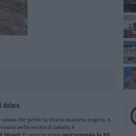
l dolore.
e uomo che perde la vita in maniera tragica. A
venuto nella serata di sabato, è
di Monti
. Il ragazzo stava
percorrendo la SS