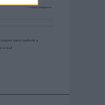
cate sul sito web!
*
campo obbligatorio
rmazioni siano trasferite a
e e-mail.