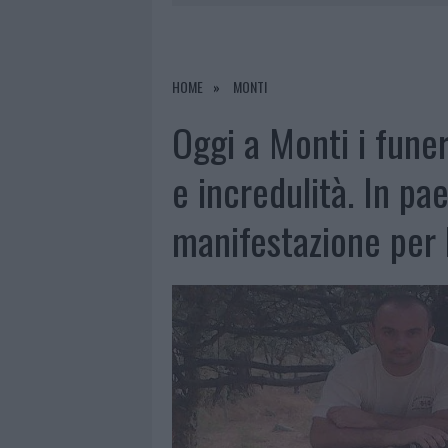
6 AGOSTO 2026
|
EVENTI IN GALLURA, DA JOVANO
6 AGOSTO 2026
|
NUOVI POSTI AUTO IN VIA LA M
6 AGOSTO 2026
|
ALLARME TRUFFE A BERCHIDDA, 
HOME
MONTI
6 AGOSTO 2026
|
NOTRE-DAME DE PARIS CONQUIST
Oggi a Monti i fune
e incredulità. In pa
manifestazione per 