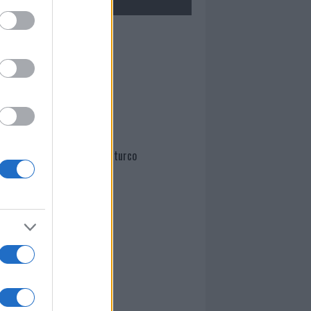
Mario Malu
Paolo Pinna
Martina Agostina Diturco
I nostri cari
I nostri cari