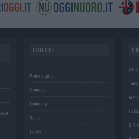
CATEGORIE
CO
Olbia
Prima pagina
Temp
Cronaca
Arza
Economia
La Ma
.com
Sport
S. T. 
Eventi