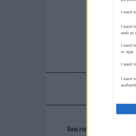
ce
it
te
at
a
Articolo prece
b
te
re
s
re
I want 
o
r
st
A
o
p
I want t
web or d
k
p
I want t
or app.
I want t
I want t
authenti
Vuoi rimanere sempre agg