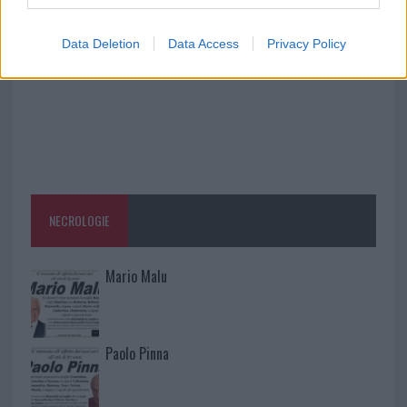
Data Deletion
Data Access
Privacy Policy
NECROLOGIE
Mario Malu
Paolo Pinna