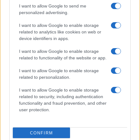
vivo: un amico vip svela come fa
I want to allow Google to send me
personalized advertising.
Calangianus, dopo le polemiche il centro
I want to allow Google to enable storage
accoglienza minori chiude
related to analytics like cookies on web or
device identifiers in apps.
Olbia, divieto di sosta contro spaccio e degrado:
I want to allow Google to enable storage
esplode la protesta
related to functionality of the website or app.
I want to allow Google to enable storage
Pausa caffè impeccabile: come scegliere la
related to personalization.
soluzione ideale per la casa e l’ufficio
I want to allow Google to enable storage
related to security, including authentication
Monte Pino, la fine di un lungo dolore: storia e
functionality and fraud prevention, and other
rinascita della strada che segnò la Gallura
user protection.
Raid nelle campagne di Berchidda, rischio per
CONFIRM
la rete elettrica