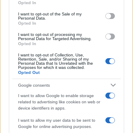
Opted In
use your data for below specified purposes in below Google
consent section.
I want to opt-out of the Sale of my
Personal Data.
Condividi l'articolo
Opted In
F
T
Pi
W
S
I want to opt-out of processing my
Personal Data for Targeted Advertising.
a
w
n
h
h
Opted In
ce
it
te
at
a
Articolo precedente
I want to opt-out of Collection, Use,
b
te
re
s
re
Retention, Sale, and/or Sharing of my
Prossimo articolo
Personal Data that Is Unrelated with the
Purposes for which it was collected.
o
r
st
A
Opted Out
o
p
NOTIZIE RECENTI
Google consents
k
p
I want to allow Google to enable storage
related to advertising like cookies on web or
Le previsioni meteo per il weekend a Olbia e in
device identifiers in apps.
Gallura
I want to allow my user data to be sent to
Google for online advertising purposes.
Michelle Hunziker in Gallura, bella anche dal