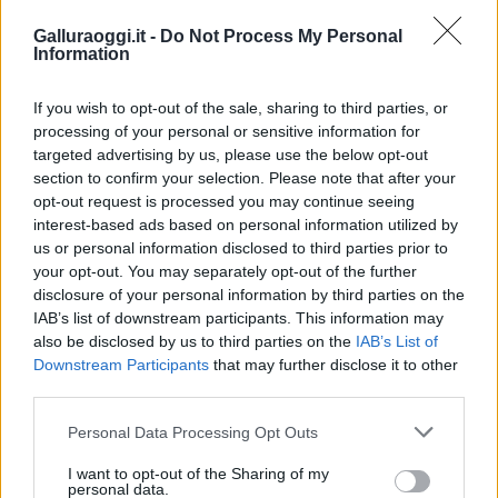
Galluraoggi.it -
Do Not Process My Personal
Inviaci le tue segnalazioni,
Information
i tuoi video e le tue foto
Su WhatsApp al numero +39
If you wish to opt-out of the sale, sharing to third parties, or
345 356 7512
processing of your personal or sensitive information for
targeted advertising by us, please use the below opt-out
section to confirm your selection. Please note that after your
opt-out request is processed you may continue seeing
interest-based ads based on personal information utilized by
Notizie in tempo reale?
us or personal information disclosed to third parties prior to
Entra nel canale telegram di
your opt-out. You may separately opt-out of the further
disclosure of your personal information by third parties on the
GalluraOggi.it
IAB’s list of downstream participants. This information may
also be disclosed by us to third parties on the
IAB’s List of
Downstream Participants
that may further disclose it to other
third parties.
Ricevi le nostre ultime news
Please note that this website/app uses one or more Google
Personal Data Processing Opt Outs
services and may gather and store information including but
not limited to your visit or usage behaviour. You may click to
I want to opt-out of the Sharing of my
da
Google News
personal data.
grant or deny consent to Google and its third-party tags to