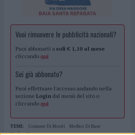
Vuoi rimuovere le pubblicità nazionali?
Puoi abbonarti a
soli € 1,10 al mese
cliccando
qui
Sei già abbonato?
Puoi effettuare l'accesso andando nella
sezione
Login
dal menù del sito o
cliccando
qui
TEMI:
Comune Di Monti
Medico Di Base
Medico Monti