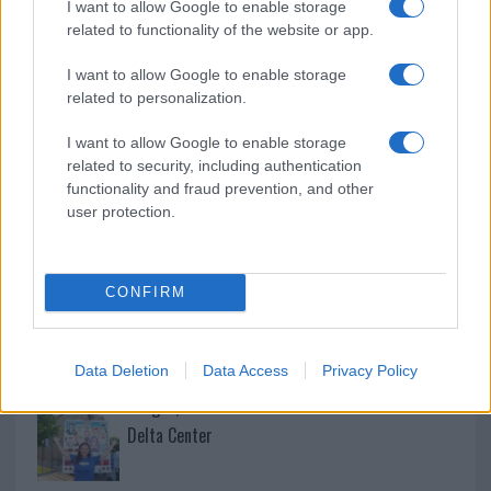
I want to allow Google to enable storage
related to functionality of the website or app.
Controlli rafforzati in Costa Smeralda, 20
arresti e 135 denunce
I want to allow Google to enable storage
related to personalization.
Tre milioni di euro dalla Provincia Gallura per
I want to allow Google to enable storage
nuove aule nelle scuole di Olbia
related to security, including authentication
functionality and fraud prevention, and other
user protection.
Incidente sulla provinciale 125, paura tra Olbia e
Arzachena
CONFIRM
Incidente sulla strada provinciale ad Arzachena,
un ferito
Data Deletion
Data Access
Privacy Policy
Sangue, musica e solidarietà con Avis Olbia al
Delta Center