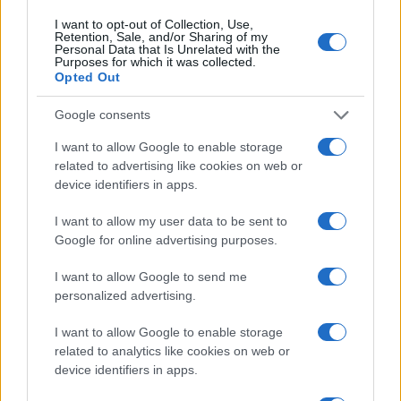
I want to opt-out of Collection, Use,
Retention, Sale, and/or Sharing of my
Personal Data that Is Unrelated with the
Ricevi le nostre ultime news
Purposes for which it was collected.
Opted Out
da
Google News
Google consents
I want to allow Google to enable storage
related to advertising like cookies on web or
Condividi l'articolo
device identifiers in apps.
F
T
Pi
W
S
I want to allow my user data to be sent to
a
w
n
h
h
Google for online advertising purposes.
ce
it
te
at
a
I want to allow Google to send me
Articolo precedente
b
te
re
s
re
personalized advertising.
Prossimo articolo
o
r
st
A
I want to allow Google to enable storage
o
p
related to analytics like cookies on web or
device identifiers in apps.
NOTIZIE RECENTI
k
p