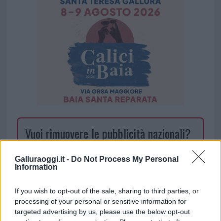
Vuoi rimuovere le pubblicità nazionali?
Puoi abbonarti a
soli € 1,10 al mese
Galluraoggi.it -
Do Not Process My Personal
Information
cliccando
qui
If you wish to opt-out of the sale, sharing to third parties, or
Sei già abbonato?
processing of your personal or sensitive information for
targeted advertising by us, please use the below opt-out