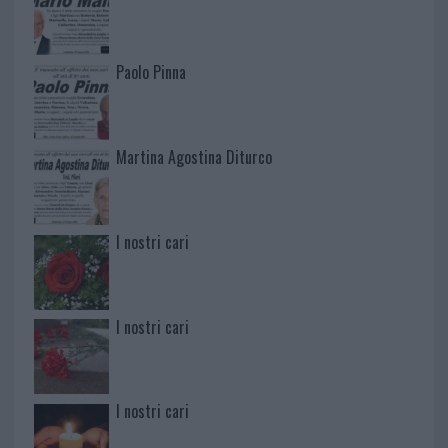
Paolo Pinna
Martina Agostina Diturco
I nostri cari
I nostri cari
I nostri cari