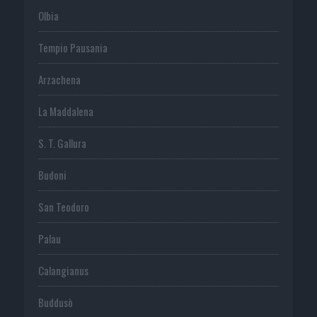
Olbia
Tempio Pausania
Arzachena
La Maddalena
S. T. Gallura
Budoni
San Teodoro
Palau
Calangianus
Buddusò