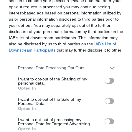
Puoi effettuare l'accesso andando nella
section to confirm your selection. Please note that after your
opt-out request is processed you may continue seeing
sezione
Login
dal menù del sito o
interest-based ads based on personal information utilized by
cliccando
qui
us or personal information disclosed to third parties prior to
your opt-out. You may separately opt-out of the further
disclosure of your personal information by third parties on the
TEMI:
Calcio
Gian Piero Pinna
Gianni Cadoni
IAB’s list of downstream participants. This information may
also be disclosed by us to third parties on the
IAB’s List of
Downstream Participants
that may further disclose it to other
Inviaci le tue segnalazioni,
third parties.
i tuoi video e le tue foto
Su WhatsApp al numero +39
Please note that this website/app uses one or more Google
Personal Data Processing Opt Outs
345 356 7512
services and may gather and store information including but
not limited to your visit or usage behaviour. You may click to
I want to opt-out of the Sharing of my
personal data.
grant or deny consent to Google and its third-party tags to
Opted In
use your data for below specified purposes in below Google
consent section.
I want to opt-out of the Sale of my
Notizie in tempo reale?
Personal Data.
Opted In
Entra nel canale telegram di
GalluraOggi.it
I want to opt-out of processing my
Personal Data for Targeted Advertising.
Opted In