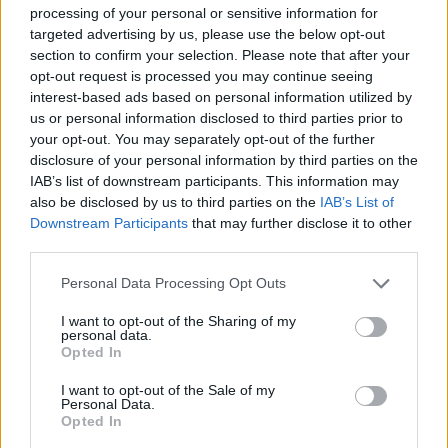
i tuoi video e le tue foto
processing of your personal or sensitive information for
Su WhatsApp al numero +39
targeted advertising by us, please use the below opt-out
345 356 7512
section to confirm your selection. Please note that after your
opt-out request is processed you may continue seeing
interest-based ads based on personal information utilized by
us or personal information disclosed to third parties prior to
your opt-out. You may separately opt-out of the further
disclosure of your personal information by third parties on the
Ricevi le nostre ultime news
IAB’s list of downstream participants. This information may
also be disclosed by us to third parties on the
IAB’s List of
Downstream Participants
that may further disclose it to other
da
Google News
third parties.
Please note that this website/app uses one or more Google
Personal Data Processing Opt Outs
services and may gather and store information including but
Condividi l'articolo
not limited to your visit or usage behaviour. You may click to
I want to opt-out of the Sharing of my
personal data.
F
T
Pi
W
S
grant or deny consent to Google and its third-party tags to
Opted In
use your data for below specified purposes in below Google
a
w
n
h
h
consent section.
I want to opt-out of the Sale of my
ce
it
te
at
a
Personal Data.
Articolo precedente
Opted In
b
te
re
s
re
Prossimo articolo