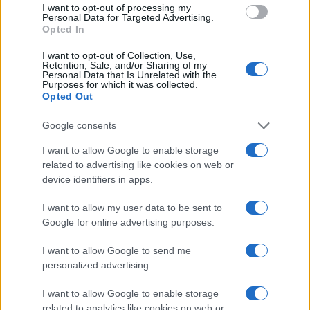
I want to opt-out of processing my
o
r
st
A
Personal Data for Targeted Advertising.
Opted In
o
p
NOTIZIE RECENTI
I want to opt-out of Collection, Use,
k
p
Retention, Sale, and/or Sharing of my
Personal Data that Is Unrelated with the
Purposes for which it was collected.
Le previsioni meteo per il weekend a Olbia e in
Opted Out
Gallura
Google consents
I want to allow Google to enable storage
Michelle Hunziker in Gallura, bella anche dal
related to advertising like cookies on web or
vivo: un amico vip svela come fa
device identifiers in apps.
I want to allow my user data to be sent to
Calangianus, dopo le polemiche il centro
Google for online advertising purposes.
accoglienza minori chiude
I want to allow Google to send me
personalized advertising.
Olbia, divieto di sosta contro spaccio e degrado:
esplode la protesta
I want to allow Google to enable storage
related to analytics like cookies on web or