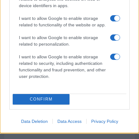
device identifiers in apps.
Pausa caffè impeccabile: come scegliere la
soluzione ideale per la casa e l’ufficio
I want to allow Google to enable storage
related to functionality of the website or app.
Monte Pino, la fine di un lungo dolore: storia e
I want to allow Google to enable storage
rinascita della strada che segnò la Gallura
related to personalization.
I want to allow Google to enable storage
Raid nelle campagne di Berchidda, rischio per
related to security, including authentication
la rete elettrica
functionality and fraud prevention, and other
user protection.
CONFIRM
Data Deletion
Data Access
Privacy Policy