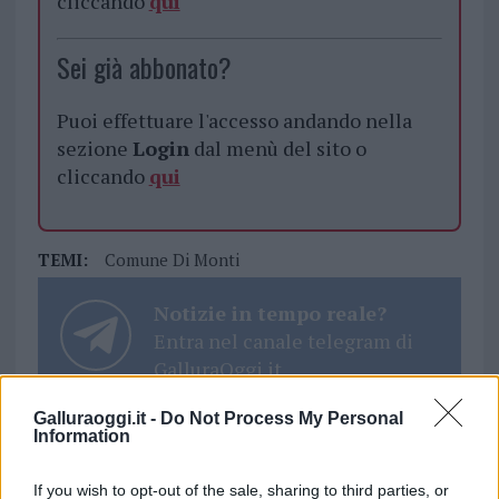
cliccando
qui
Sei già abbonato?
Puoi effettuare l'accesso andando nella
sezione
Login
dal menù del sito o
cliccando
qui
TEMI:
Comune Di Monti
Notizie in tempo reale?
Entra nel canale telegram di
GalluraOggi.it
Galluraoggi.it -
Do Not Process My Personal
Information
Inviaci le tue segnalazioni,
If you wish to opt-out of the sale, sharing to third parties, or