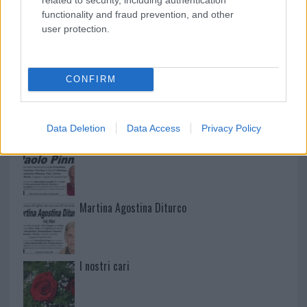
functionality and fraud prevention, and other
user protection.
NECROLOGIE
CONFIRM
Mario Malu
Data Deletion
Data Access
Privacy Policy
Paolo Pinna
Martina Agostina Diturco
I nostri cari