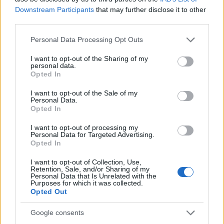
ce
it
te
at
a
Articolo precedente
Downstream Participants
that may further disclose it to other
b
te
re
s
re
Prossimo articolo
third parties.
o
r
st
A
Please note that this website/app uses one or more Google
Personal Data Processing Opt Outs
o
p
services and may gather and store information including but
NOTIZIE RECENTI
not limited to your visit or usage behaviour. You may click to
I want to opt-out of the Sharing of my
k
p
personal data.
grant or deny consent to Google and its third-party tags to
Opted In
use your data for below specified purposes in below Google
Le previsioni meteo per il weekend a Olbia e in
consent section.
I want to opt-out of the Sale of my
Personal Data.
Gallura
Opted In
I want to opt-out of processing my
Michelle Hunziker in Gallura, bella anche dal
Personal Data for Targeted Advertising.
vivo: un amico vip svela come fa
Opted In
I want to opt-out of Collection, Use,
Retention, Sale, and/or Sharing of my
Calangianus, dopo le polemiche il centro
Personal Data that Is Unrelated with the
Purposes for which it was collected.
accoglienza minori chiude
Opted Out
Google consents
Olbia, divieto di sosta contro spaccio e degrado: