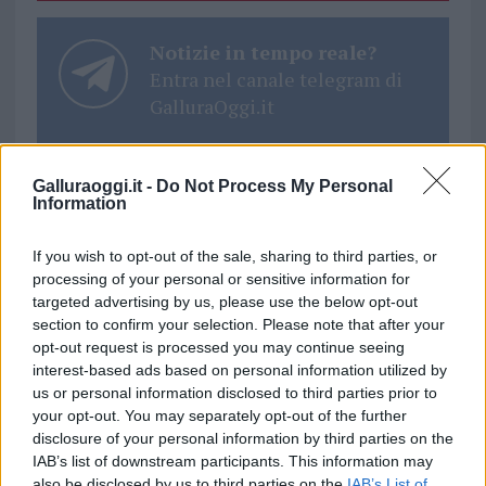
Notizie in tempo reale?
Entra nel canale telegram di
GalluraOggi.it
Galluraoggi.it -
Do Not Process My Personal
Information
Ricevi le nostre ultime news
If you wish to opt-out of the sale, sharing to third parties, or
processing of your personal or sensitive information for
da
Google News
targeted advertising by us, please use the below opt-out
section to confirm your selection. Please note that after your
opt-out request is processed you may continue seeing
Condividi l'articolo
interest-based ads based on personal information utilized by
us or personal information disclosed to third parties prior to
F
T
Pi
W
S
your opt-out. You may separately opt-out of the further
disclosure of your personal information by third parties on the
a
w
n
h
h
IAB’s list of downstream participants. This information may
also be disclosed by us to third parties on the
IAB’s List of