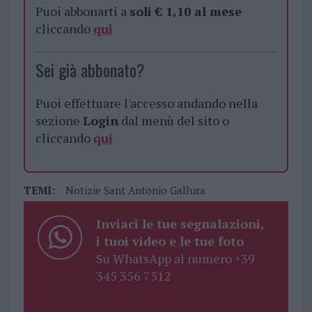
Puoi abbonarti a
soli € 1,10 al mese
cliccando
qui
Sei già abbonato?
Puoi effettuare l'accesso andando nella
sezione
Login
dal menù del sito o
cliccando
qui
TEMI:
Notizie Sant Antonio Gallura
Inviaci le tue segnalazioni,
i tuoi video e le tue foto
Su WhatsApp al numero +39
345 356 7512