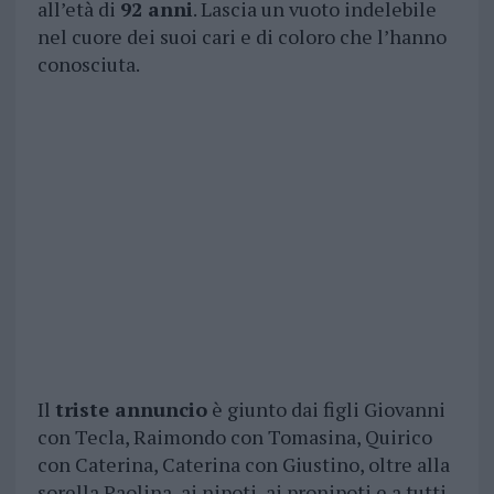
all’età di
92 anni
. Lascia un vuoto indelebile
nel cuore dei suoi cari e di coloro che l’hanno
conosciuta.
Il
triste annuncio
è giunto dai figli Giovanni
con Tecla, Raimondo con Tomasina, Quirico
con Caterina, Caterina con Giustino, oltre alla
sorella Paolina, ai nipoti, ai pronipoti e a tutti