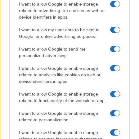
esplode la protesta
I want to allow Google to enable storage
related to advertising like cookies on web or
device identifiers in apps.
Pausa caffè impeccabile: come scegliere la
soluzione ideale per la casa e l’ufficio
I want to allow my user data to be sent to
Google for online advertising purposes.
Monte Pino, la fine di un lungo dolore: storia e
I want to allow Google to send me
rinascita della strada che segnò la Gallura
personalized advertising.
I want to allow Google to enable storage
Raid nelle campagne di Berchidda, rischio per
related to analytics like cookies on web or
la rete elettrica
device identifiers in apps.
I want to allow Google to enable storage
related to functionality of the website or app.
I want to allow Google to enable storage
related to personalization.
I want to allow Google to enable storage
related to security, including authentication