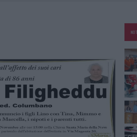
A IL CAMPO BASE: L’INAUGURAZIONE
: GRANDE PARTECIPAZIONE PER IL SUO RACCONTO
RO ACCOGLIENZA MINORI, ALBIERI: “EPISODI GRAVISSIMI”
NOT