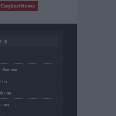
MUNI
io Pausania
chena
ddalena
Gallura