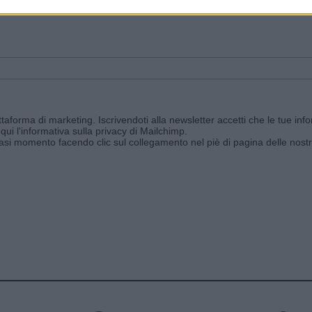
ggi e ricevi le nostre email periodiche contenenti le ultime notizie pubbli
aforma di marketing. Iscrivendoti alla newsletter accetti che le tue info
qui l'informativa sulla privacy di Mailchimp
.
siasi momento facendo clic sul collegamento nel piè di pagina delle nostr