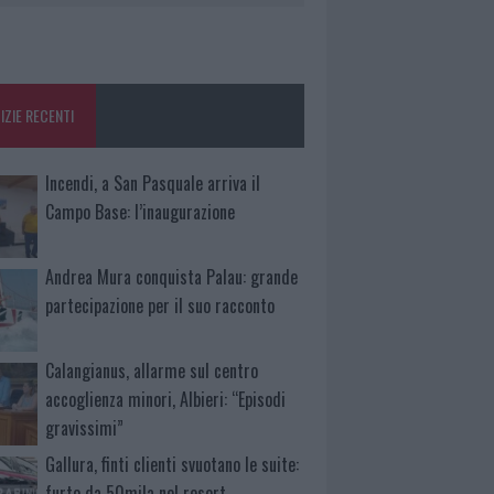
IZIE RECENTI
Incendi, a San Pasquale arriva il
Campo Base: l’inaugurazione
Andrea Mura conquista Palau: grande
partecipazione per il suo racconto
Calangianus, allarme sul centro
accoglienza minori, Albieri: “Episodi
gravissimi”
Gallura, finti clienti svuotano le suite:
furto da 50mila nel resort