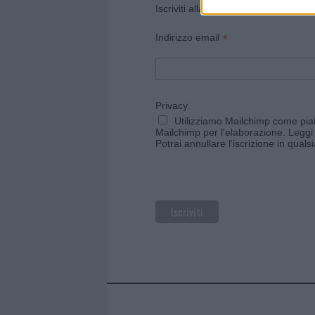
Iscriviti alla newsletter di Gallura O
*
Indirizzo email
Privacy
Utilizziamo Mailchimp come piatt
Mailchimp per l'elaborazione.
Leggi 
Potrai annullare l'iscrizione in qual