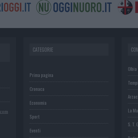
CATEGORIE
CO
Olbia
Prima pagina
Temp
Cronaca
Arza
Economia
La Ma
.com
Sport
S. T. 
Eventi