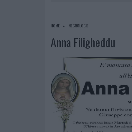
6 AGOSTO 2026
|
INCENDI, A SAN PASQUALE ARRIV
6 AGOSTO 2026
|
ANDREA MURA CONQUISTA PALAU
HOME
NECROLOGIE
6 AGOSTO 2026
|
CALANGIANUS, ALLARME SUL CENT
Anna Filigheddu