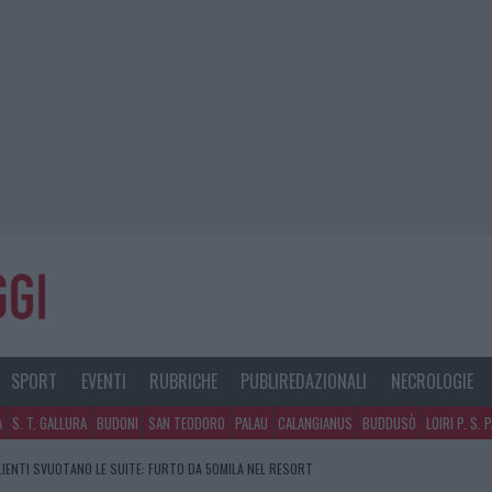
SPORT
EVENTI
RUBRICHE
PUBLIREDAZIONALI
NECROLOGIE
A
S. T. GALLURA
BUDONI
SAN TEODORO
PALAU
CALANGIANUS
BUDDUSÒ
LOIRI P. S. 
CLIENTI SVUOTANO LE SUITE: FURTO DA 50MILA NEL RESORT
GOSTO, SOLE E CALDO TORNANO PROTAGONISTI