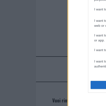
I want 
I want t
web or d
I want t
or app.
I want t
I want t
authenti
Vuoi rimanere sempre agg