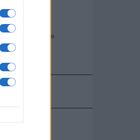
I nostri cari
Giovannimaria Cabras