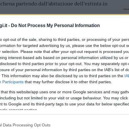
chena partendo dall’abitazione dell’estinta in
i.it -
Do Not Process My Personal Information
to opt-out of the sale, sharing to third parties, or processing of your per
azionali?
formation for targeted advertising by us, please use the below opt-out s
r selection. Please note that after your opt-out request is processed y
 mese
cliccando
qui
eing interest-based ads based on personal information utilized by us or
disclosed to third parties prior to your opt-out. You may separately opt-
losure of your personal information by third parties on the IAB’s list of
. This information may also be disclosed by us to third parties on the
IA
Participants
that may further disclose it to other third parties.
do nella sezione
Login
dal menù del sito o
 that this website/app uses one or more Google services and may gath
including but not limited to your visit or usage behaviour. You may click 
 to Google and its third-party tags to use your data for below specifi
ogle consent section.
rzachena
Necrologie Gallura
l Data Processing Opt Outs
NEC