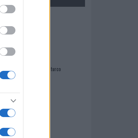
Mario Malu
Paolo Pinna
Martina Agostina Diturco
I nostri cari
I nostri cari