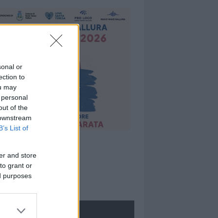
sonal or
ection to
ou may
 personal
out of the
 downstream
B’s List of
er and store
to grant or
ed purposes
ROLOGIE