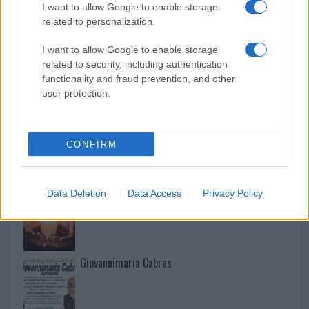
I want to allow Google to enable storage
related to personalization.
Martina Agostina Diturco
I want to allow Google to enable storage
related to security, including authentication
functionality and fraud prevention, and other
I nostri cari
user protection.
I nostri cari
CONFIRM
Data Deletion
Data Access
Privacy Policy
I nostri cari
Giovannimaria Cabras