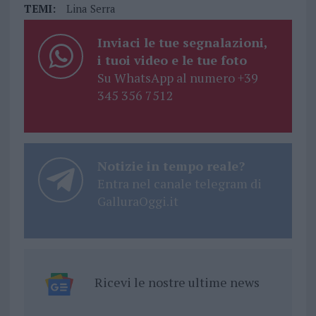
TEMI:
Lina Serra
Inviaci le tue segnalazioni,
i tuoi video e le tue foto
Su WhatsApp al numero +39
345 356 7512
Notizie in tempo reale?
Entra nel canale telegram di
GalluraOggi.it
Ricevi le nostre ultime news