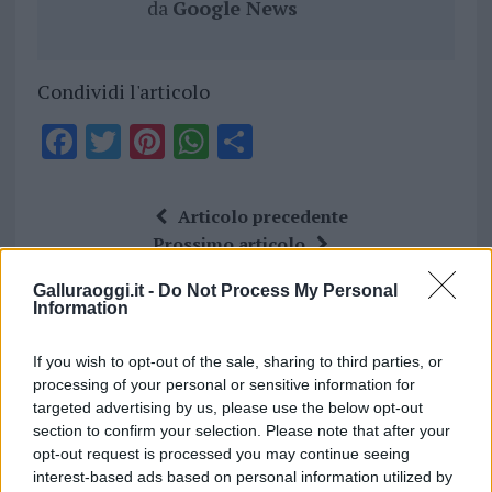
da
Google News
Condividi l'articolo
F
T
Pi
W
S
a
w
n
h
h
ce
it
te
at
a
Articolo precedente
b
te
re
s
re
Prossimo articolo
o
r
st
A
Galluraoggi.it -
Do Not Process My Personal
o
p
Information
NOTIZIE RECENTI
k
p
If you wish to opt-out of the sale, sharing to third parties, or
processing of your personal or sensitive information for
Ristorante distrutto dalle fiamme a La
targeted advertising by us, please use the below opt-out
Maddalena, incendio a Monti d’à rena
section to confirm your selection. Please note that after your
opt-out request is processed you may continue seeing
interest-based ads based on personal information utilized by