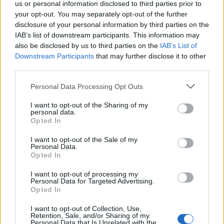
Le previsioni meteo per il weekend a Olbia e in
us or personal information disclosed to third parties prior to
Gallura
your opt-out. You may separately opt-out of the further
disclosure of your personal information by third parties on the
IAB’s list of downstream participants. This information may
Michelle Hunziker in Gallura, bella anche dal
also be disclosed by us to third parties on the
IAB’s List of
vivo: un amico vip svela come fa
Downstream Participants
that may further disclose it to other
third parties.
Calangianus, dopo le polemiche il centro
Please note that this website/app uses one or more Google
Personal Data Processing Opt Outs
services and may gather and store information including but
accoglienza minori chiude
not limited to your visit or usage behaviour. You may click to
I want to opt-out of the Sharing of my
personal data.
grant or deny consent to Google and its third-party tags to
Opted In
use your data for below specified purposes in below Google
Olbia, divieto di sosta contro spaccio e degrado:
consent section.
esplode la protesta
I want to opt-out of the Sale of my
Personal Data.
Opted In
Pausa caffè impeccabile: come scegliere la
I want to opt-out of processing my
Personal Data for Targeted Advertising.
soluzione ideale per la casa e l’ufficio
Opted In
I want to opt-out of Collection, Use,
Monte Pino, la fine di un lungo dolore: storia e
Retention, Sale, and/or Sharing of my
Personal Data that Is Unrelated with the