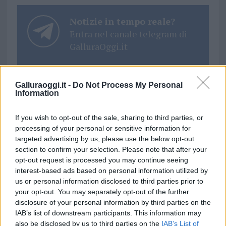
Notizie in tempo reale?
Entra nel canale telegram di
GalluraOggi.it
Galluraoggi.it -
Do Not Process My Personal
Information
Ricevi le nostre ultime news
If you wish to opt-out of the sale, sharing to third parties, or
processing of your personal or sensitive information for
da
Google News
targeted advertising by us, please use the below opt-out
section to confirm your selection. Please note that after your
opt-out request is processed you may continue seeing
Condividi l'articolo
interest-based ads based on personal information utilized by
us or personal information disclosed to third parties prior to
F
T
Pi
W
S
your opt-out. You may separately opt-out of the further
disclosure of your personal information by third parties on the
a
w
n
h
h
IAB’s list of downstream participants. This information may
ce
it
te
at
a
also be disclosed by us to third parties on the
IAB’s List of