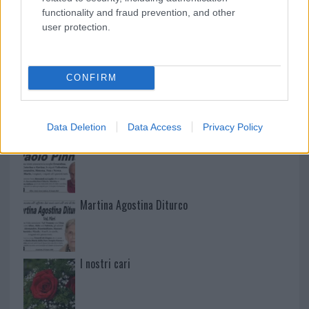
functionality and fraud prevention, and other
user protection.
NECROLOGIE
CONFIRM
Mario Malu
Data Deletion
Data Access
Privacy Policy
Paolo Pinna
Martina Agostina Diturco
I nostri cari