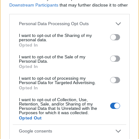
Articolo precedente
Downstream Participants
that may further disclose it to other
b
te
re
s
re
Prossimo articolo
third parties.
o
r
st
A
Please note that this website/app uses one or more Google
Personal Data Processing Opt Outs
o
p
services and may gather and store information including but
NOTIZIE RECENTI
not limited to your visit or usage behaviour. You may click to
I want to opt-out of the Sharing of my
k
p
personal data.
grant or deny consent to Google and its third-party tags to
Opted In
use your data for below specified purposes in below Google
Sangue, musica e solidarietà con Avis Olbia al
consent section.
I want to opt-out of the Sale of my
Delta Center
Personal Data.
Opted In
I want to opt-out of processing my
Meteo Olbia 9 agosto, temperature in calo
Personal Data for Targeted Advertising.
Opted In
I want to opt-out of Collection, Use,
Retention, Sale, and/or Sharing of my
Salmo finisce in ospedale a Catania, ma il tour
Personal Data that Is Unrelated with the
Purposes for which it was collected.
va avanti: “Sicilia, ci sono”
Opted Out
Google consents
Jovanotti, Gabry Ponte e Alfa: Olbia ombelico del