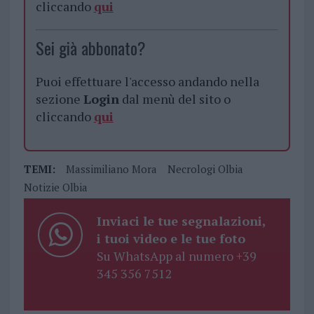
cliccando
qui
Sei già abbonato?
Puoi effettuare l'accesso andando nella
sezione
Login
dal menù del sito o
cliccando
qui
TEMI:
Massimiliano Mora
Necrologi Olbia
Notizie Olbia
Inviaci le tue segnalazioni,
i tuoi video e le tue foto
Su WhatsApp al numero +39
345 356 7512