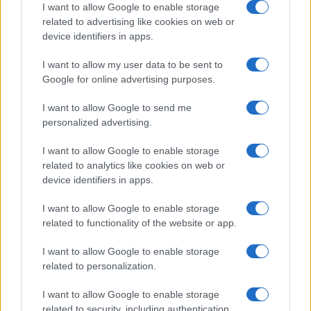
mondo per una notte
I want to allow Google to enable storage
related to advertising like cookies on web or
device identifiers in apps.
Giorgia Meloni a La Maddalena, la vicesindaco:
“Orgoglio e discrezione per visita privata̶…
I want to allow my user data to be sent to
Google for online advertising purposes.
Incendio nella notte a Olbia, a fuoco due furgoni
I want to allow Google to send me
personalized advertising.
I want to allow Google to enable storage
A fuoco un deposito con bombole, intervento dei
related to analytics like cookies on web or
vigili del fuoco a Rudalza
device identifiers in apps.
I want to allow Google to enable storage
related to functionality of the website or app.
I want to allow Google to enable storage
related to personalization.
I want to allow Google to enable storage
related to security, including authentication