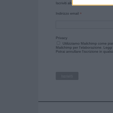
Iscriviti alla newsletter di Gallura O
*
Indirizzo email
Privacy
Utilizziamo Mailchimp come piatt
Mailchimp per l'elaborazione.
Leggi 
Potrai annullare l'iscrizione in qual