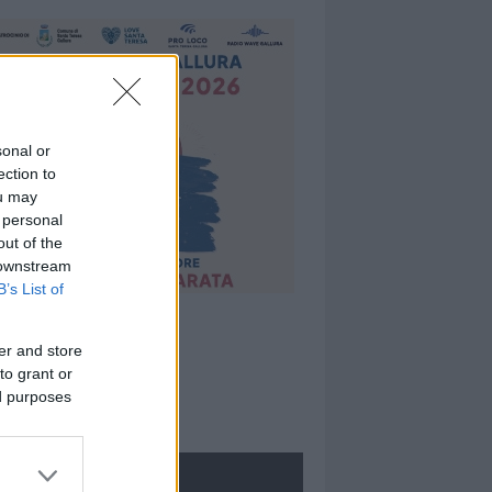
sonal or
ection to
ou may
 personal
out of the
 downstream
B’s List of
er and store
to grant or
ed purposes
ROLOGIE