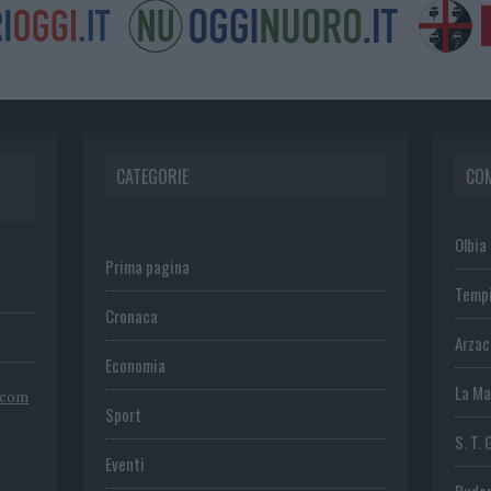
CATEGORIE
CO
Olbia
Prima pagina
Temp
Cronaca
Arza
Economia
La Ma
.com
Sport
S. T. 
Eventi