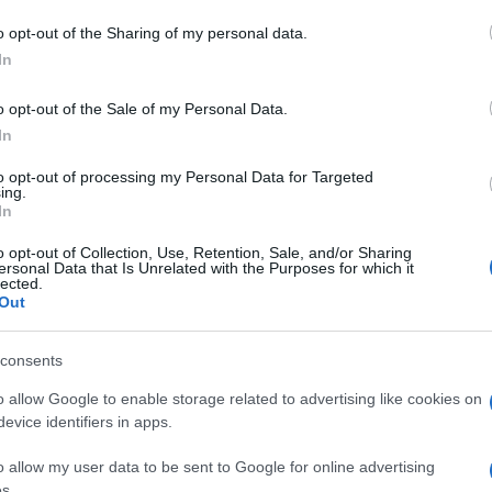
o opt-out of the Sharing of my personal data.
In
eale?
gram di GalluraOggi.it
o opt-out of the Sale of my Personal Data.
In
to opt-out of processing my Personal Data for Targeted
ing.
In
ime news da
Google News
o opt-out of Collection, Use, Retention, Sale, and/or Sharing
ersonal Data that Is Unrelated with the Purposes for which it
lected.
Out
consents
o allow Google to enable storage related to advertising like cookies on
evice identifiers in apps.
dente
Prossimo articolo
o allow my user data to be sent to Google for online advertising
s.