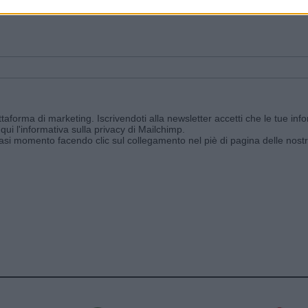
ggi e ricevi le nostre email periodiche contenenti le ultime notizie pubbli
aforma di marketing. Iscrivendoti alla newsletter accetti che le tue info
qui l'informativa sulla privacy di Mailchimp
.
siasi momento facendo clic sul collegamento nel piè di pagina delle nostr