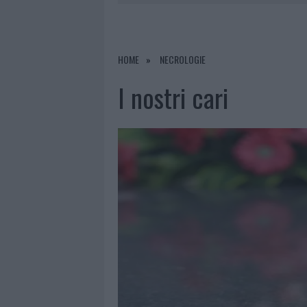
9 AGOSTO 2026
|
INCIDENTE SULLA PROVINCIALE 1
9 AGOSTO 2026
|
INCIDENTE SULLA STRADA PROVI
8 AGOSTO 2026
|
SANGUE, MUSICA E SOLIDARIETÀ 
HOME
NECROLOGIE
9 AGOSTO 2026
|
CONTROLLI RAFFORZATI IN COST
I nostri cari