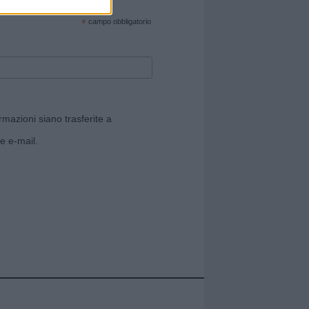
cate sul sito web!
*
campo obbligatorio
rmazioni siano trasferite a
e e-mail.