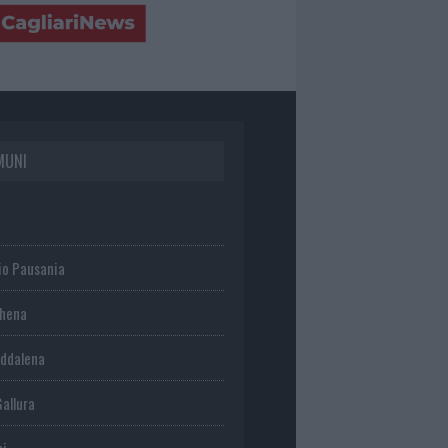
MUNI
io Pausania
chena
ddalena
Gallura