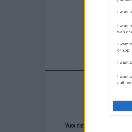
o
r
st
A
o
p
I want 
k
p
I want t
web or d
I want t
or app.
I want t
I want t
authenti
Vuoi rimanere sempre agg