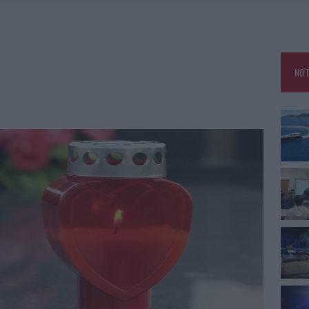
25, PAURA TRA OLBIA E ARZACHENA
NCIALE AD ARZACHENA, UN FERITO
CON AVIS OLBIA AL DELTA CENTER
NOT
A SMERALDA, 20 ARRESTI E 135 DENUNCE