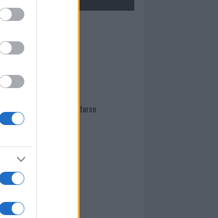
Mario Malu
Paolo Pinna
Martina Agostina Diturco
I nostri cari
I nostri cari