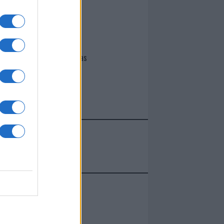
I nostri cari
Giovannimaria Cabras