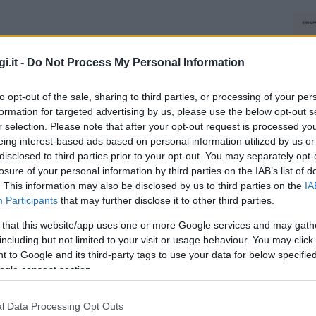
azionali?
i.it -
Do Not Process My Personal Information
 mese
cliccando
qui
to opt-out of the sale, sharing to third parties, or processing of your per
formation for targeted advertising by us, please use the below opt-out s
r selection. Please note that after your opt-out request is processed y
eing interest-based ads based on personal information utilized by us or
disclosed to third parties prior to your opt-out. You may separately opt-
do nella sezione
Login
dal menù del sito o
losure of your personal information by third parties on the IAB’s list of
. This information may also be disclosed by us to third parties on the
IA
Participants
that may further disclose it to other third parties.
 that this website/app uses one or more Google services and may gath
including but not limited to your visit or usage behaviour. You may click 
Olbia
 to Google and its third-party tags to use your data for below specifi
ogle consent section.
lazioni, i tuoi video e le tue foto
ro +39 345 356 7512
l Data Processing Opt Outs
NEC