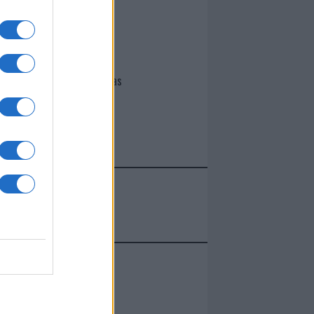
I nostri cari
Giovannimaria Cabras