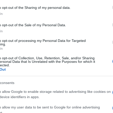
o opt-out of the Sharing of my personal data.
In
na
Coronavirus Sardegna
o opt-out of the Sale of my Personal Data.
In
to opt-out of processing my Personal Data for Targeted
ing.
In
o opt-out of Collection, Use, Retention, Sale, and/or Sharing
dente
Prossimo articolo
ersonal Data that Is Unrelated with the Purposes for which it
lected.
Out
consents
o allow Google to enable storage related to advertising like cookies on
evice identifiers in apps.
o allow my user data to be sent to Google for online advertising
s.