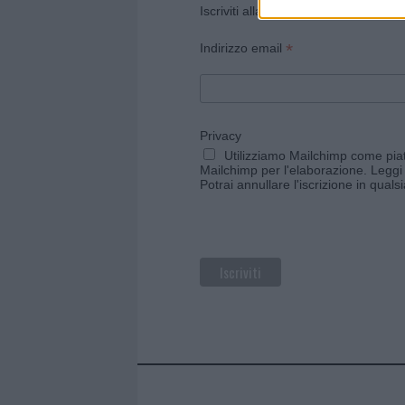
Iscriviti alla newsletter di Gallura O
*
Indirizzo email
Privacy
Utilizziamo Mailchimp come piatt
Mailchimp per l'elaborazione.
Leggi 
Potrai annullare l'iscrizione in qual