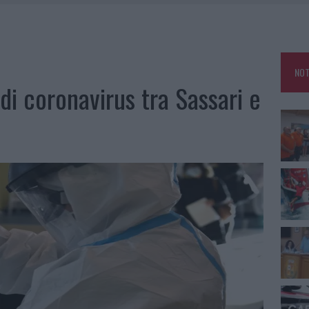
GOSTO, SOLE E CALDO TORNANO PROTAGONISTI
A IL CAMPO BASE: L’INAUGURAZIONE
: GRANDE PARTECIPAZIONE PER IL SUO RACCONTO
NOT
RO ACCOGLIENZA MINORI, ALBIERI: “EPISODI GRAVISSIMI”
di coronavirus tra Sassari e