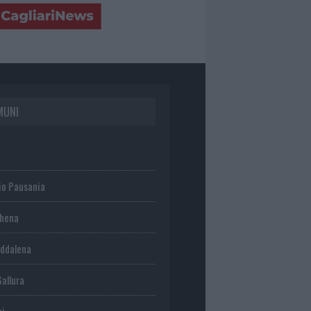
MUNI
io Pausania
chena
ddalena
Gallura