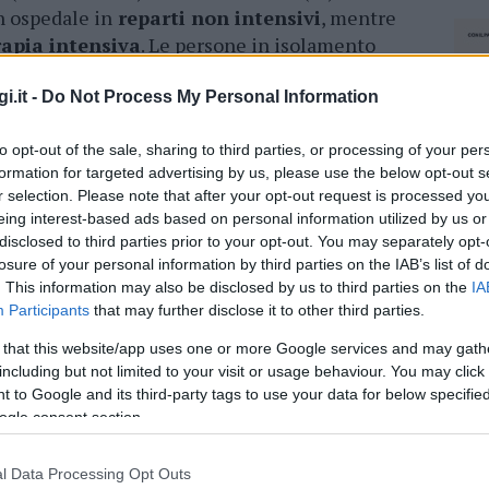
n ospedale in
reparti non intensivi
, mentre
rapia intensiva
. Le persone in isolamento
ti
sono complessivamente 40.288 (+91),
rite clinicamente nell’Isola sono attualmente
i.it -
Do Not Process My Personal Information
to opt-out of the sale, sharing to third parties, or processing of your per
sitivi complessivamente accertati, 14.662 (+16)
formation for targeted advertising by us, please use the below opt-out s
r selection. Please note that after your opt-out request is processed y
ropolitana di Cagliari, 8.529 (+2) nel Sud
eing interest-based ads based on personal information utilized by us or
10.790 (+3) a Nuoro,
17.043 (+1) a Sassari.
disclosed to third parties prior to your opt-out. You may separately opt-
losure of your personal information by third parties on the IAB’s list of
. This information may also be disclosed by us to third parties on the
IA
azionali?
Participants
that may further disclose it to other third parties.
 that this website/app uses one or more Google services and may gath
 mese
cliccando
qui
including but not limited to your visit or usage behaviour. You may click 
 to Google and its third-party tags to use your data for below specifi
ogle consent section.
do nella sezione
Login
dal menù del sito o
l Data Processing Opt Outs
NEC