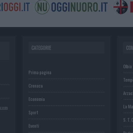
CATEGORIE
CO
Olbia
Prima pagina
Temp
Cronaca
Arza
Economia
La Ma
.com
Sport
S. T. 
Eventi