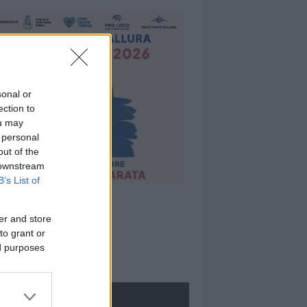
sonal or
ection to
ou may
 personal
out of the
 downstream
B’s List of
er and store
to grant or
ed purposes
ROLOGIE