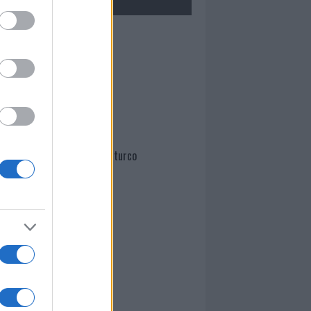
Mario Malu
Paolo Pinna
Martina Agostina Diturco
I nostri cari
I nostri cari