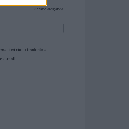
cate sul sito web!
*
campo obbligatorio
rmazioni siano trasferite a
e e-mail.