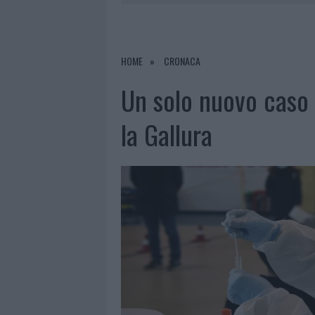
6 AGOSTO 2026
|
METEO OLBIA 7 A
6 AGOSTO 2026
|
INCENDI, A SAN PASQUALE ARRIV
6 AGOSTO 2026
|
ANDREA MURA CONQUISTA PALAU
HOME
CRONACA
6 AGOSTO 2026
|
CALANGIANUS, ALLARME SUL CENT
Un solo nuovo caso 
la Gallura