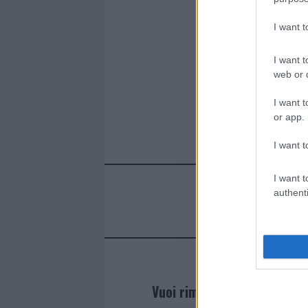
I want 
I want t
web or d
I want t
or app.
I want t
I want t
authenti
Vuoi rimanere sempre agg