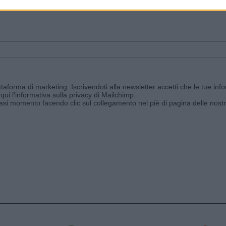
ggi e ricevi le nostre email periodiche contenenti le ultime notizie pubbli
aforma di marketing. Iscrivendoti alla newsletter accetti che le tue info
qui l'informativa sulla privacy di Mailchimp
.
siasi momento facendo clic sul collegamento nel piè di pagina delle nostr