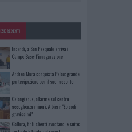
IZIE RECENTI
Incendi, a San Pasquale arriva il
Campo Base: l’inaugurazione
Andrea Mura conquista Palau: grande
partecipazione per il suo racconto
Calangianus, allarme sul centro
accoglienza minori, Albieri: “Episodi
gravissimi”
Gallura, finti clienti svuotano le suite:
furto da 50mila nel resort