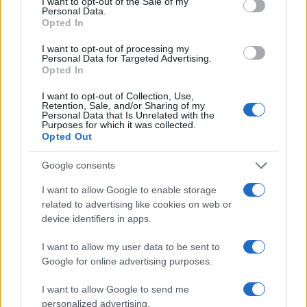
I want to opt-out of the Sale of my
“Orgoglio e discrezione per visita privata̶…
Personal Data.
Opted In
Incendio nella notte a Olbia, a fuoco due furgoni
I want to opt-out of processing my
Personal Data for Targeted Advertising.
Opted In
I want to opt-out of Collection, Use,
A fuoco un deposito con bombole, intervento dei
Retention, Sale, and/or Sharing of my
Personal Data that Is Unrelated with the
vigili del fuoco a Rudalza
Purposes for which it was collected.
Opted Out
Ristorante distrutto dalle fiamme a La
Google consents
Maddalena, incendio a Monti d’à rena
I want to allow Google to enable storage
related to advertising like cookies on web or
Le previsioni meteo per il weekend a Olbia e in
device identifiers in apps.
Gallura
I want to allow my user data to be sent to
Google for online advertising purposes.
I want to allow Google to send me
personalized advertising.