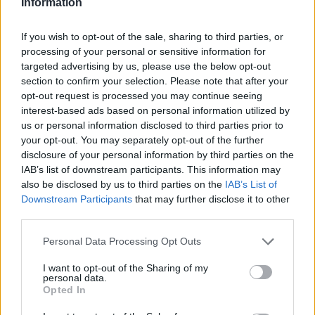
Information
F
T
Pi
W
S
a
w
n
h
h
If you wish to opt-out of the sale, sharing to third parties, or
processing of your personal or sensitive information for
ce
it
te
at
a
Articolo precedente
targeted advertising by us, please use the below opt-out
b
te
re
s
re
Prossimo articolo
section to confirm your selection. Please note that after your
opt-out request is processed you may continue seeing
o
r
st
A
interest-based ads based on personal information utilized by
o
p
us or personal information disclosed to third parties prior to
NOTIZIE RECENTI
your opt-out. You may separately opt-out of the further
k
p
disclosure of your personal information by third parties on the
IAB’s list of downstream participants. This information may
Salmo finisce in ospedale a Catania, ma il tour
also be disclosed by us to third parties on the
IAB’s List of
va avanti: “Sicilia, ci sono”
Downstream Participants
that may further disclose it to other
third parties.
Please note that this website/app uses one or more Google
Jovanotti, Gabry Ponte e Alfa: Olbia ombelico del
Personal Data Processing Opt Outs
services and may gather and store information including but
mondo per una notte
not limited to your visit or usage behaviour. You may click to
I want to opt-out of the Sharing of my
personal data.
grant or deny consent to Google and its third-party tags to
Opted In
use your data for below specified purposes in below Google
Giorgia Meloni a La Maddalena, la vicesindaco:
consent section.