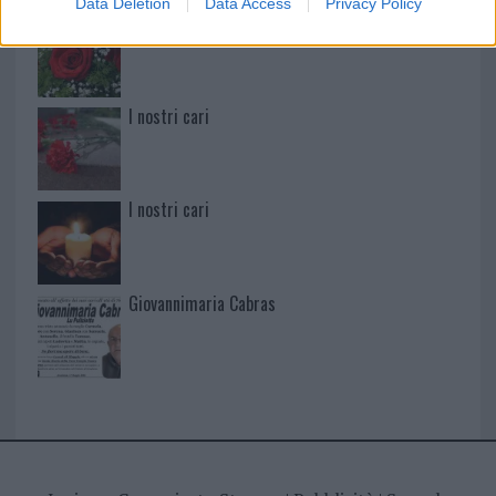
Data Deletion
Data Access
Privacy Policy
I nostri cari
I nostri cari
I nostri cari
Giovannimaria Cabras