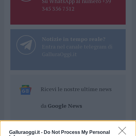
Su WhatsApp al numero +39
345 356 7512
Notizie in tempo reale?
Entra nel canale telegram di
GalluraOggi.it
Ricevi le nostre ultime news
da
Google News
Condividi l'articolo
Galluraoggi.it -
Do Not Process My Personal