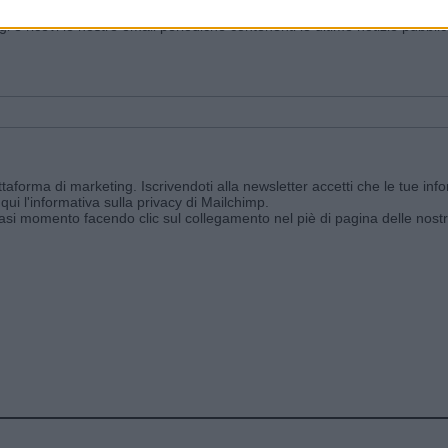
ggi e ricevi le nostre email periodiche contenenti le ultime notizie pubbli
aforma di marketing. Iscrivendoti alla newsletter accetti che le tue info
qui l'informativa sulla privacy di Mailchimp
.
siasi momento facendo clic sul collegamento nel piè di pagina delle nostr