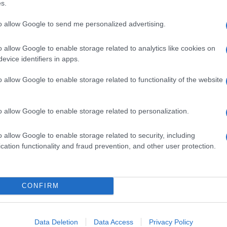
s.
to allow Google to send me personalized advertising.
o allow Google to enable storage related to analytics like cookies on
evice identifiers in apps.
o allow Google to enable storage related to functionality of the website
dente
Prossimo articolo
o allow Google to enable storage related to personalization.
o allow Google to enable storage related to security, including
cation functionality and fraud prevention, and other user protection.
Invia un Comunicato Stampa
|
Pubblicità
|
Segnala
CONFIRM
iornato?
Data Deletion
Data Access
Privacy Policy