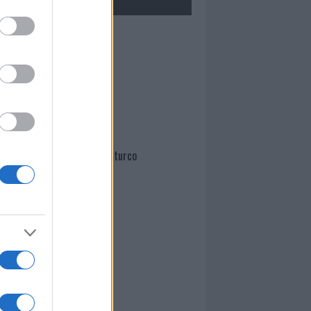
Mario Malu
Paolo Pinna
Martina Agostina Diturco
I nostri cari
I nostri cari