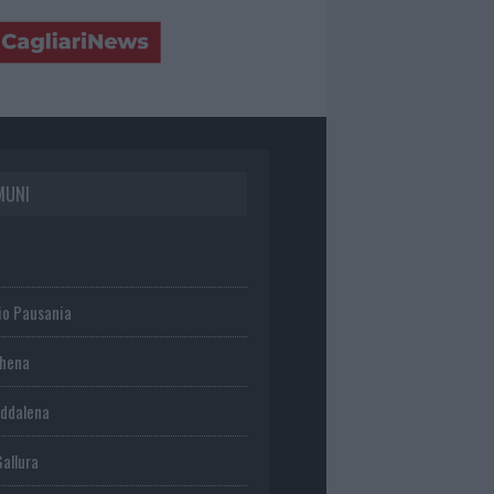
MUNI
io Pausania
chena
ddalena
Gallura