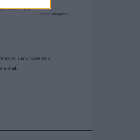
cate sul sito web!
*
campo obbligatorio
rmazioni siano trasferite a
e e-mail.