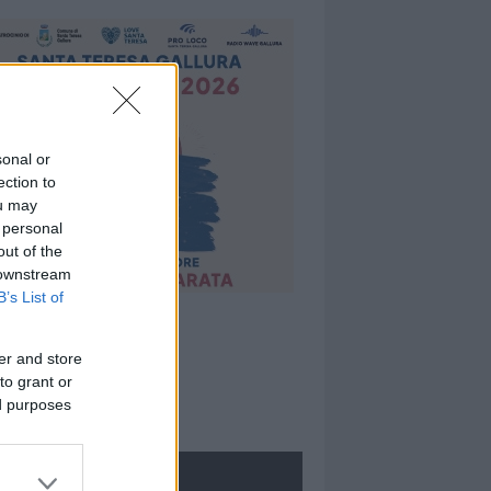
sonal or
ection to
ou may
 personal
out of the
 downstream
B’s List of
er and store
to grant or
ed purposes
ROLOGIE