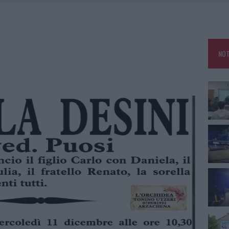
NCIALE AD ARZACHENA, UN FERITO
CON AVIS OLBIA AL DELTA CENTER
ATURE IN CALO
NOT
VINCIA GALLURA PER NUOVE AULE NELLE SCUOLE DI OLBIA