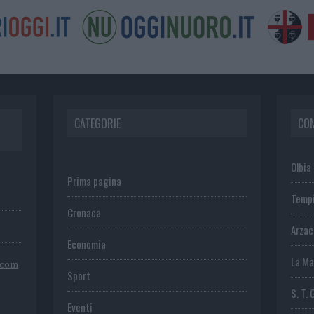
CATEGORIE
CO
Olbia
Prima pagina
Temp
Cronaca
Arza
Economia
La Ma
.com
Sport
S. T. 
Eventi