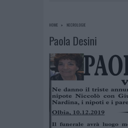
9 AGOSTO 2026
|
INCIDENTE SULLA STRADA PROVI
8 AGOSTO 2026
|
SANGUE, MUSICA E SOLIDARIETÀ 
8 AGOSTO 2026
|
METEO OLBIA 9 AGOSTO, TEMPER
HOME
NECROLOGIE
9 AGOSTO 2026
|
TRE MILIONI DI EURO DALLA PRO
Paola Desini