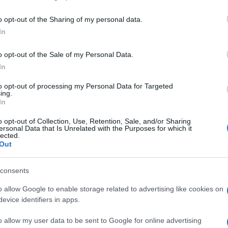
do nella sezione
Login
dal menù del sito o
o opt-out of the Sharing of my personal data.
In
o opt-out of the Sale of my Personal Data.
allura
In
eale?
to opt-out of processing my Personal Data for Targeted
ing.
gram di GalluraOggi.it
In
o opt-out of Collection, Use, Retention, Sale, and/or Sharing
ersonal Data that Is Unrelated with the Purposes for which it
lected.
Out
lazioni, i tuoi video e le tue foto
ro +39 345 356 7512
consents
o allow Google to enable storage related to advertising like cookies on
evice identifiers in apps.
o allow my user data to be sent to Google for online advertising
ime news da
Google News