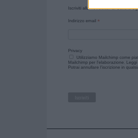
Iscriviti alla newsletter di Gallura O
*
Indirizzo email
Privacy
Utilizziamo Mailchimp come piatt
Mailchimp per l'elaborazione.
Leggi 
Potrai annullare l'iscrizione in qual