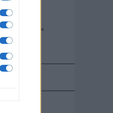
I nostri cari
Giovannimaria Cabras