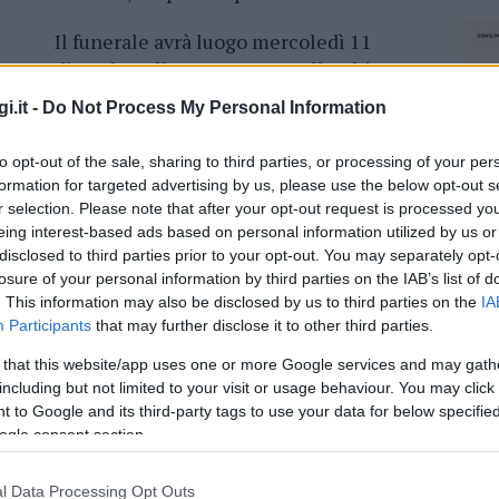
Il funerale avrà luogo mercoledì 11
dicembre alle ore 10 e 30 nella Chiesa
casa dell’estinta in via della Giara 14.
i.it -
Do Not Process My Personal Information
to opt-out of the sale, sharing to third parties, or processing of your per
formation for targeted advertising by us, please use the below opt-out s
e Costa Smeralda 212, 07021 Arzachena Tel
r selection. Please note that after your opt-out request is processed y
eing interest-based ads based on personal information utilized by us or
disclosed to third parties prior to your opt-out. You may separately opt-
losure of your personal information by third parties on the IAB’s list of
. This information may also be disclosed by us to third parties on the
IA
Participants
that may further disclose it to other third parties.
azionali?
 that this website/app uses one or more Google services and may gath
including but not limited to your visit or usage behaviour. You may click 
 mese
cliccando
qui
 to Google and its third-party tags to use your data for below specifi
ogle consent section.
NEC
l Data Processing Opt Outs