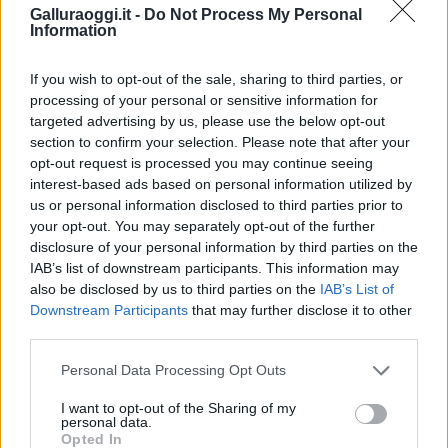
Galluraoggi.it -
Do Not Process My Personal
Condividi l'articolo
Information
F
T
Pi
W
S
If you wish to opt-out of the sale, sharing to third parties, or
a
w
n
h
h
processing of your personal or sensitive information for
targeted advertising by us, please use the below opt-out
ce
it
te
at
a
Articolo precedente
section to confirm your selection. Please note that after your
b
te
re
s
re
opt-out request is processed you may continue seeing
Prossimo articolo
interest-based ads based on personal information utilized by
o
r
st
A
us or personal information disclosed to third parties prior to
o
p
your opt-out. You may separately opt-out of the further
disclosure of your personal information by third parties on the
NOTIZIE RECENTI
k
p
IAB’s list of downstream participants. This information may
also be disclosed by us to third parties on the
IAB’s List of
Le previsioni meteo per il weekend a Olbia e in
Downstream Participants
that may further disclose it to other
third parties.
Gallura
Please note that this website/app uses one or more Google
Personal Data Processing Opt Outs
services and may gather and store information including but
Michelle Hunziker in Gallura, bella anche dal
not limited to your visit or usage behaviour. You may click to
I want to opt-out of the Sharing of my
vivo: un amico vip svela come fa
personal data.
grant or deny consent to Google and its third-party tags to
Opted In