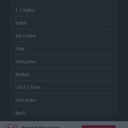
S. T. Gallura
Budoni
San Teodoro
Palau
Calangianus
Buddusò
Loiri P. S. Paolo
Golfo Aranci
Monti
Telti
App di Gallura Oggi