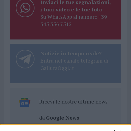
Inviaci le tue segnalazioni,
i tuoi video e le tue foto
Su WhatsApp al numero +39
345 356 7512
Notizie in tempo reale?
Entra nel canale telegram di
GalluraOggi.it
Ricevi le nostre ultime news
da
Google News