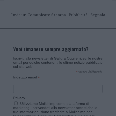
Invia un Comunicato Stampa
|
Pubblicità
|
Segnala
Vuoi rimanere sempre aggiornato?
Iscriviti alla newsletter di Gallura Oggi e ricevi le nostre
email periodiche contenenti le ultime notizie pubblicate
sul sito web!
*
campo obbligatorio
*
Indirizzo email
Privacy
Utilizziamo Mailchimp come piattaforma di
marketing. Iscrivendoti alla newsletter accetti che le
tue informazioni siano trasferite a Mailchimp per
l'elaborazione.
Leggi qui l'informativa sulla privacy