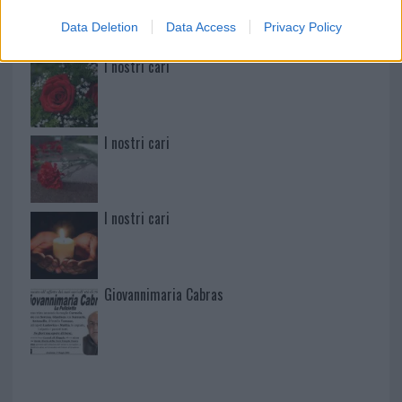
Data Deletion
Data Access
Privacy Policy
I nostri cari
I nostri cari
I nostri cari
Giovannimaria Cabras