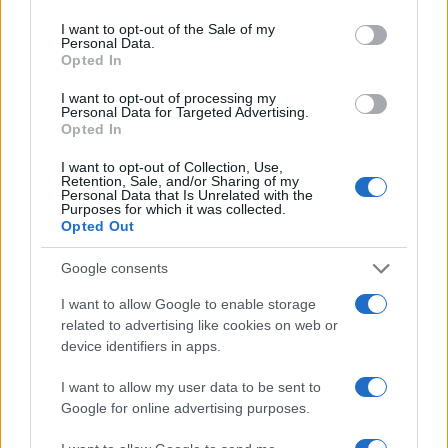
use your data for below specified purposes in below Google
consent section.
I want to opt-out of the Sale of my
Calangianus, dopo le polemiche il centro
Personal Data.
accoglienza minori chiude
Opted In
I want to opt-out of processing my
Personal Data for Targeted Advertising.
Olbia, divieto di sosta contro spaccio e degrado:
Opted In
esplode la protesta
I want to opt-out of Collection, Use,
Retention, Sale, and/or Sharing of my
Personal Data that Is Unrelated with the
Pausa caffè impeccabile: come scegliere la
Purposes for which it was collected.
soluzione ideale per la casa e l’ufficio
Opted Out
Google consents
Monte Pino, la fine di un lungo dolore: storia e
I want to allow Google to enable storage
rinascita della strada che segnò la Gallura
related to advertising like cookies on web or
device identifiers in apps.
Raid nelle campagne di Berchidda, rischio per
I want to allow my user data to be sent to
la rete elettrica
Google for online advertising purposes.