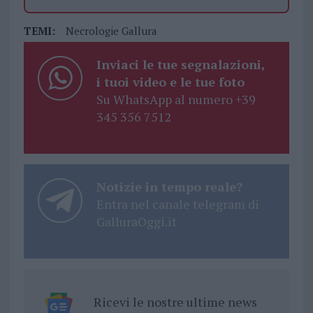
TEMI:
Necrologie Gallura
Inviaci le tue segnalazioni,
i tuoi video e le tue foto
Su WhatsApp al numero +39
345 356 7512
Notizie in tempo reale?
Entra nel canale telegram di
GalluraOggi.it
Ricevi le nostre ultime news