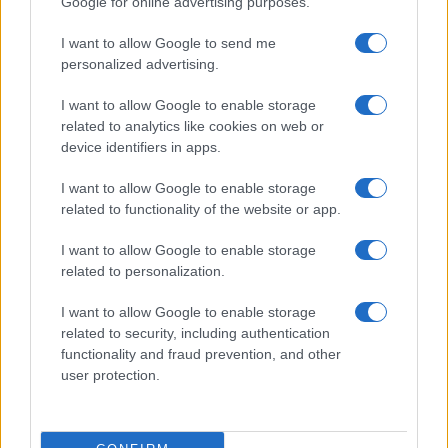
Google for online advertising purposes.
Raid nelle campagne di Berchidda, rischio per
la rete elettrica
I want to allow Google to send me
personalized advertising.
I want to allow Google to enable storage
related to analytics like cookies on web or
device identifiers in apps.
I want to allow Google to enable storage
related to functionality of the website or app.
I want to allow Google to enable storage
related to personalization.
NECROLOGIE
I want to allow Google to enable storage
related to security, including authentication
Mario Malu
functionality and fraud prevention, and other
user protection.
Paolo Pinna