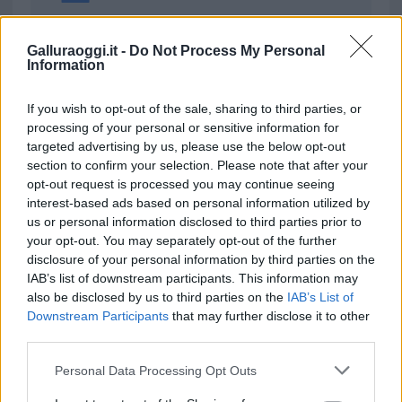
da
Google News
Galluraoggi.it -
Do Not Process My Personal
Information
Condividi l'articolo
If you wish to opt-out of the sale, sharing to third parties, or
processing of your personal or sensitive information for
F
T
Pi
W
S
targeted advertising by us, please use the below opt-out
a
w
n
h
h
section to confirm your selection. Please note that after your
opt-out request is processed you may continue seeing
ce
it
te
at
a
Articolo precedente
interest-based ads based on personal information utilized by
b
te
re
s
re
us or personal information disclosed to third parties prior to
Prossimo articolo
your opt-out. You may separately opt-out of the further
o
r
st
A
disclosure of your personal information by third parties on the
o
p
IAB’s list of downstream participants. This information may
also be disclosed by us to third parties on the
IAB’s List of
NOTIZIE RECENTI
k
p
Downstream Participants
that may further disclose it to other
third parties.
Le previsioni meteo per il weekend a Olbia e in
Please note that this website/app uses one or more Google
Personal Data Processing Opt Outs
Gallura
services and may gather and store information including but