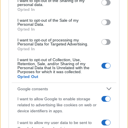
not limited to your visit or usage behaviour. You may click to
I want to opt-out of the Sharing of my
personal data.
grant or deny consent to Google and its third-party tags to
Michelle Hunziker in Gallura, bella anche dal
Opted In
use your data for below specified purposes in below Google
vivo: un amico vip svela come fa
consent section.
I want to opt-out of the Sale of my
Personal Data.
Opted In
Calangianus, dopo le polemiche il centro
I want to opt-out of processing my
accoglienza minori chiude
Personal Data for Targeted Advertising.
Opted In
Olbia, divieto di sosta contro spaccio e degrado:
I want to opt-out of Collection, Use,
Retention, Sale, and/or Sharing of my
esplode la protesta
Personal Data that Is Unrelated with the
Purposes for which it was collected.
Opted Out
Pausa caffè impeccabile: come scegliere la
soluzione ideale per la casa e l’ufficio
Google consents
I want to allow Google to enable storage
related to advertising like cookies on web or
Monte Pino, la fine di un lungo dolore: storia e
device identifiers in apps.
rinascita della strada che segnò la Gallura
I want to allow my user data to be sent to