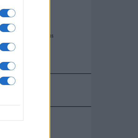
I nostri cari
Giovannimaria Cabras