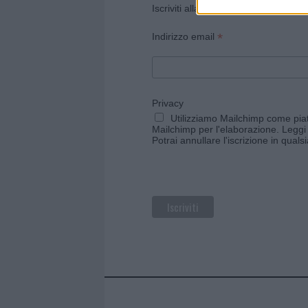
Iscriviti alla newsletter di Gallura O
*
Indirizzo email
Privacy
Utilizziamo Mailchimp come piatt
Mailchimp per l'elaborazione.
Leggi 
Potrai annullare l'iscrizione in qual