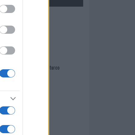
Mario Malu
Paolo Pinna
Martina Agostina Diturco
I nostri cari
I nostri cari