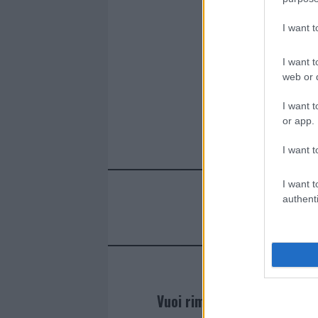
I want 
I want t
web or d
I want t
or app.
I want t
I want t
authenti
Vuoi rimanere sempre agg