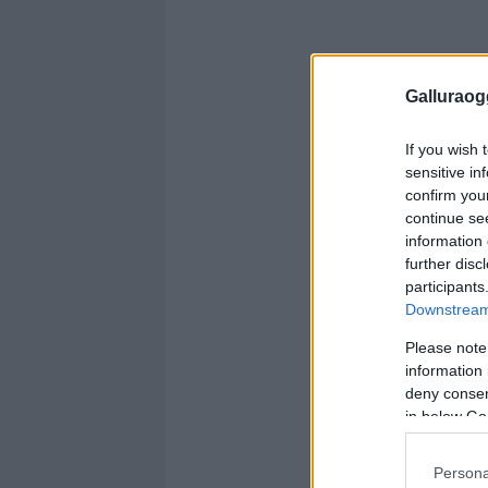
Galluraogg
If you wish 
sensitive in
confirm you
continue se
information 
further disc
participants
Downstream 
Please note
information 
deny consent
in below Go
Persona