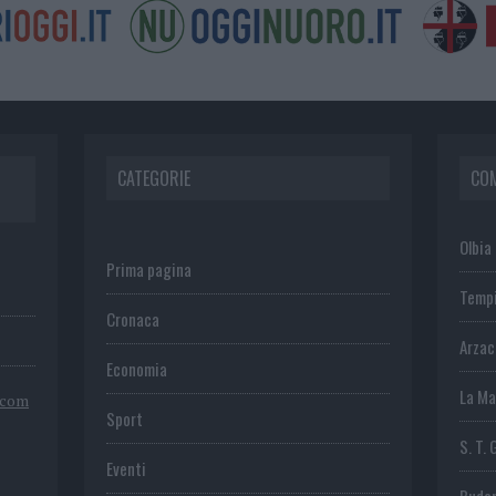
CATEGORIE
CO
Olbia
Prima pagina
Temp
Cronaca
Arza
Economia
La Ma
.com
Sport
S. T. 
Eventi