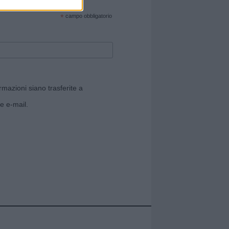
cate sul sito web!
*
campo obbligatorio
rmazioni siano trasferite a
e e-mail.