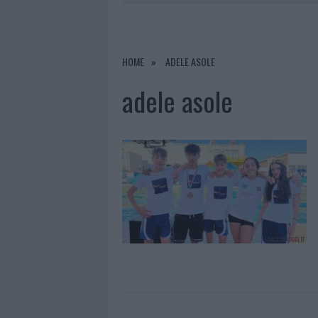
9 AGOSTO 2026
|
INCIDENTE SULLA PROVINCIALE 1
9 AGOSTO 2026
|
INCIDENTE SULLA STRADA PROVI
8 AGOSTO 2026
|
SANGUE, MUSICA E SOLIDARIETÀ 
HOME
ADELE ASOLE
9 AGOSTO 2026
|
CONTROLLI RAFFORZATI IN COST
adele asole