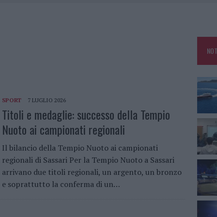
25, PAURA TRA OLBIA E ARZACHENA
NCIALE AD ARZACHENA, UN FERITO
CON AVIS OLBIA AL DELTA CENTER
NOT
A SMERALDA, 20 ARRESTI E 135 DENUNCE
SPORT
7 LUGLIO 2026
Titoli e medaglie: successo della Tempio
Nuoto ai campionati regionali
Il bilancio della Tempio Nuoto ai campionati
regionali di Sassari Per la Tempio Nuoto a Sassari
arrivano due titoli regionali, un argento, un bronzo
e soprattutto la conferma di un…