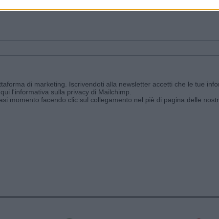
ggi e ricevi le nostre email periodiche contenenti le ultime notizie pubbli
aforma di marketing. Iscrivendoti alla newsletter accetti che le tue info
qui l'informativa sulla privacy di Mailchimp
.
siasi momento facendo clic sul collegamento nel piè di pagina delle nostr