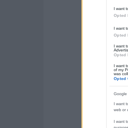
I want t
Opted 
I want t
Opted 
I want 
Advertis
Opted 
I want t
of my P
was col
Opted 
Google 
I want t
web or d
I want t
purpose