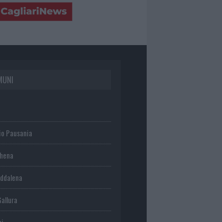
MUNI
io Pausania
chena
ddalena
Gallura