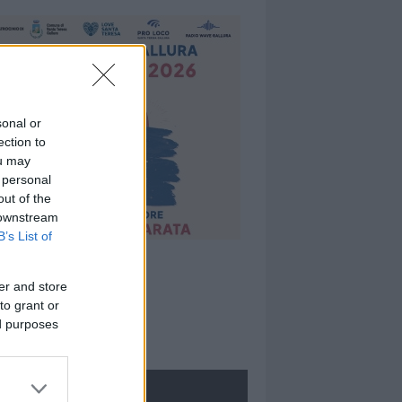
sonal or
ection to
ou may
 personal
out of the
 downstream
B’s List of
er and store
to grant or
ed purposes
ROLOGIE