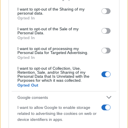
services and may gather and store information including but
Giovannimaria Cabras
not limited to your visit or usage behaviour. You may click to
I want to opt-out of the Sharing of my
personal data.
grant or deny consent to Google and its third-party tags to
Opted In
use your data for below specified purposes in below Google
consent section.
I want to opt-out of the Sale of my
Personal Data.
Opted In
I want to opt-out of processing my
Personal Data for Targeted Advertising.
Invia un Comunicato Stampa
|
Pubblicità
|
Segnala
Opted In
I want to opt-out of Collection, Use,
Retention, Sale, and/or Sharing of my
Personal Data that Is Unrelated with the
Purposes for which it was collected.
Opted Out
Vuoi rimanere sempre aggiornato?
Google consents
Iscriviti alla newsletter di Gallura Oggi e ricevi le nostre
I want to allow Google to enable storage
email periodiche contenenti le ultime notizie pubblicate
related to advertising like cookies on web or
sul sito web!
device identifiers in apps.
*
campo obbligatorio
*
Indirizzo email