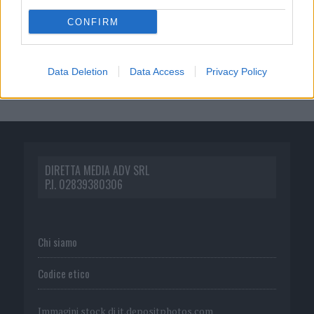
CONFIRM
Data Deletion
Data Access
Privacy Policy
DIRETTA MEDIA ADV SRL
P.I. 02839380306
Chi siamo
Codice etico
Immagini stock di
it.depositphotos.com