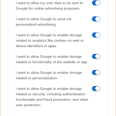
I want to allow my user data to be sent to
Google for online advertising purposes.
I want to allow Google to send me
Privacy
personalized advertising.
Utilizziamo Mailchimp come piattaforma di
marketing. Iscrivendoti alla newsletter accetti che le
tue informazioni siano trasferite a Mailchimp per
I want to allow Google to enable storage
l'elaborazione.
Leggi qui l'informativa sulla privacy
related to analytics like cookies on web or
di Mailchimp
.
device identifiers in apps.
Potrai annullare l'iscrizione in qualsiasi momento
facendo clic sul collegamento nel piè di pagina delle
nostre e-mail.
I want to allow Google to enable storage
related to functionality of the website or app.
I want to allow Google to enable storage
related to personalization.
I want to allow Google to enable storage
related to security, including authentication
functionality and fraud prevention, and other
user protection.