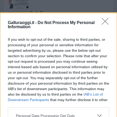
Paolo Pinna
Galluraoggi.it -
Do Not Process My Personal
Information
Martina Agostina Diturco
If you wish to opt-out of the sale, sharing to third parties, or
processing of your personal or sensitive information for
targeted advertising by us, please use the below opt-out
section to confirm your selection. Please note that after your
I nostri cari
opt-out request is processed you may continue seeing
interest-based ads based on personal information utilized by
us or personal information disclosed to third parties prior to
your opt-out. You may separately opt-out of the further
I nostri cari
disclosure of your personal information by third parties on the
IAB’s list of downstream participants. This information may
also be disclosed by us to third parties on the
IAB’s List of
Downstream Participants
that may further disclose it to other
I nostri cari
third parties.
Please note that this website/app uses one or more Google
Personal Data Processing Opt Outs