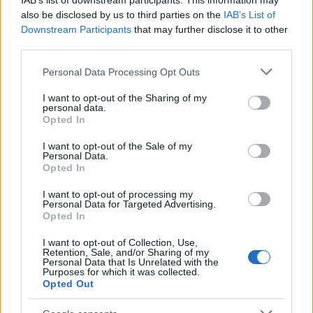
IAB’s list of downstream participants. This information may
also be disclosed by us to third parties on the
IAB’s List of
Downstream Participants
that may further disclose it to other
third parties.
I nostri cari
Please note that this website/app uses one or more Google
Personal Data Processing Opt Outs
services and may gather and store information including but
not limited to your visit or usage behaviour. You may click to
I want to opt-out of the Sharing of my
I nostri cari
personal data.
grant or deny consent to Google and its third-party tags to
Opted In
use your data for below specified purposes in below Google
consent section.
I want to opt-out of the Sale of my
Personal Data.
Giovannimaria Cabras
Opted In
I want to opt-out of processing my
Personal Data for Targeted Advertising.
Opted In
I want to opt-out of Collection, Use,
Retention, Sale, and/or Sharing of my
Personal Data that Is Unrelated with the
Purposes for which it was collected.
Opted Out
Invia un Comunicato Stampa
|
Pubblicità
|
Segnala