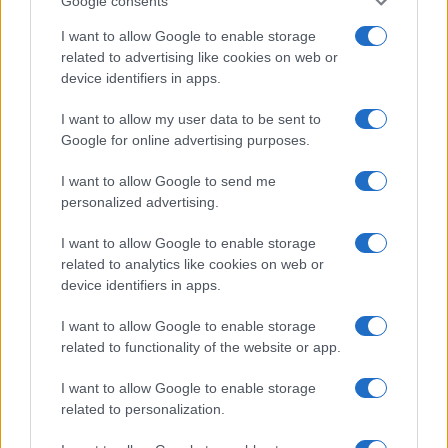
Google consents
I want to allow Google to enable storage
related to advertising like cookies on web or
device identifiers in apps.
Vuoi rimanere sempre aggiornato?
I want to allow my user data to be sent to
Iscriviti alla newsletter di Gallura Oggi e ricevi le nostre
Google for online advertising purposes.
email periodiche contenenti le ultime notizie pubblicate
sul sito web!
I want to allow Google to send me
*
campo obbligatorio
personalized advertising.
*
Indirizzo email
I want to allow Google to enable storage
related to analytics like cookies on web or
device identifiers in apps.
Privacy
Utilizziamo Mailchimp come piattaforma di
I want to allow Google to enable storage
marketing. Iscrivendoti alla newsletter accetti che le
tue informazioni siano trasferite a Mailchimp per
related to functionality of the website or app.
l'elaborazione.
Leggi qui l'informativa sulla privacy
di Mailchimp
.
I want to allow Google to enable storage
Potrai annullare l'iscrizione in qualsiasi momento
facendo clic sul collegamento nel piè di pagina delle
related to personalization.
nostre e-mail.